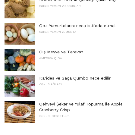
SƏHƏR YEMƏYI VƏ SOUSLAR
Qoz Yumurtalarını necə istifadə etməli
SƏHƏR YEMƏYI YUMURTA
Qış Meyvə və Tərəvəz
AMERIKA QIDA
Karides və Saça Qumbo necə edilir
CƏNUB AĞLARI
Qəhvəyi Şəkər və Yulaf Toplama ilə Apple
Cranberry Crisp
CƏNUBI DESERTLƏR