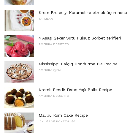
Krem Brulee'yi Karamelize etmək üçün necə
TATLILAR
4 Aşağı Şəkər Sütü Pulsuz Sorbet tərifləri
AMERIKA DESSERTS
Mississippi Palçıq Dondurma Pie Recipe
AMERIKA QIDA
Kremli Pendir Fıstıq Yağı Balls Recipe
AMERIKA DESSERTS
Malibu Rum Cake Recipe
İÇKILƏR VƏ KOKTEYLLƏR