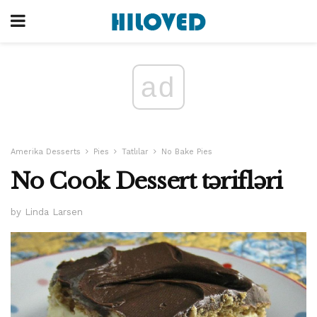
ad
Amerika Desserts
Pies
Tatlılar
No Bake Pies
No Cook Dessert tərifləri
by Linda Larsen