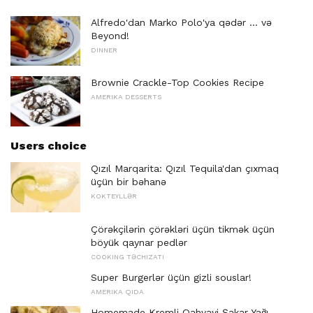
Alfredo'dan Marko Polo'ya qədər ... və
Beyond!
DINNER
Brownie Crackle-Top Cookies Recipe
AMERIKA DESSERTS
Users choice
Qızıl Marqarita: Qızıl Tequila'dan çıxmaq
üçün bir bəhanə
KOKTEYLLƏR
Çörəkçilərin çörəkləri üçün tikmək üçün
böyük qaynar pedlər
COOKING TƏCHIZATI
Super Burgerlər üçün gizli souslar!
AMERIKA QIDA
Homemade Kremli Qəhvəyi Şəkər Yağı