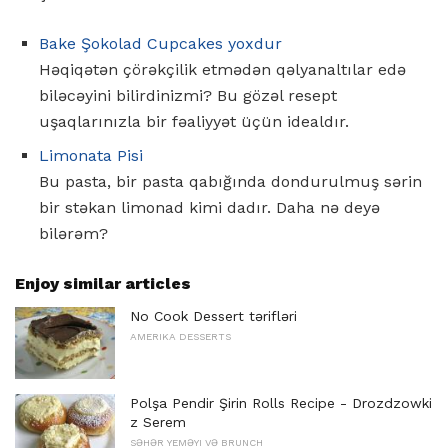
Bake Şokolad Cupcakes yoxdur
Həqiqətən çörəkçilik etmədən qəlyanaltılar edə
biləcəyini bilirdinizmi? Bu gözəl resept
uşaqlarınızla bir fəaliyyət üçün idealdır.
Limonata Pisi
Bu pasta, bir pasta qabığında dondurulmuş sərin
bir stəkan limonad kimi dadır. Daha nə deyə
bilərəm?
Enjoy similar articles
No Cook Dessert tərifləri
AMERIKA DESSERTS
Polşa Pendir Şirin Rolls Recipe - Drozdzowki
z Serem
SƏHƏR YEMƏYI VƏ BRUNCH