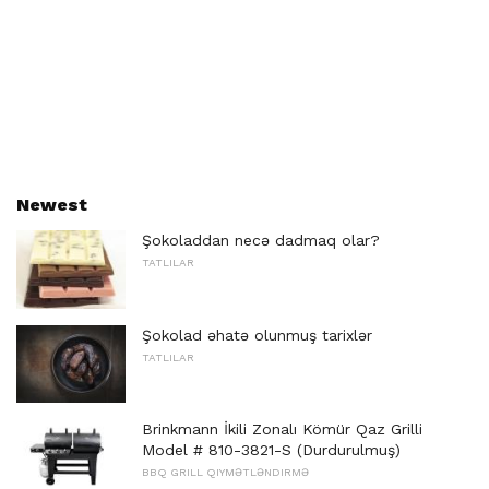
Newest
Şokoladdan necə dadmaq olar?
TATLILAR
Şokolad əhatə olunmuş tarixlər
TATLILAR
Brinkmann İkili Zonalı Kömür Qaz Grilli
Model # 810-3821-S (Durdurulmuş)
BBQ GRILL QIYMƏTLƏNDIRMƏ