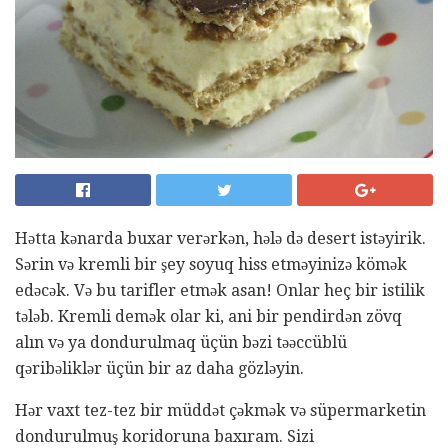
Hətta kənarda buxar verərkən, hələ də desert istəyirik.
Sərin və kremli bir şey soyuq hiss etməyinizə kömək
edəcək. Və bu tarifler etmək asan! Onlar heç bir istilik
tələb. Kremli demək olar ki, ani bir pendirdən zövq
alın və ya dondurulmaq üçün bəzi təəccüblü
qəribəliklər üçün bir az daha gözləyin.
Hər vaxt tez-tez bir müddət çəkmək və süpermarketin
dondurulmuş koridoruna baxıram. Sizi