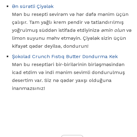
Ən sürətli Çiyələk
Mən bu resepti sevirəm və hər dəfə mənim üçün
çalışır. Tam yağlı krem ​​pendir və tatlandırılmış
yoğrulmuş süddən istifadə etdiyinizə
əmin olun
və
limon suyunu məhv etməyin. Çiyələk sizin üçün
kifayət qədər deyilsə, dondurun!
Şokolad Crunch Fıstıq Butter Dondurma Kek
Mən bu reseptləri bir-birilərinin birləşməsindən
icad etdim və indi mənim sevimli dondurulmuş
desertim var. Siz nə qədər yaxşı olduğuna
inanmazsınız!