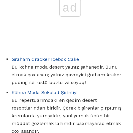
ad
Graham Cracker Icebox Cake
Bu köhnə moda desert yalnız şahanədir. Bunu
etmək çox asan; yalnız qavrəyici graham kraker
puding ilə, üstü buzlu və soyuq!
Köhnə Moda Şokolad Şirinliyi
Bu repertuarımdakı ən qədim desert
reseptlərindən biridir. Çörək bişirənlər çırpılmış
kremlərdə yumşaldır, yəni yemək üçün bir
müddət gözləmək lazımdır baxmayaraq etmək
çox asandır.