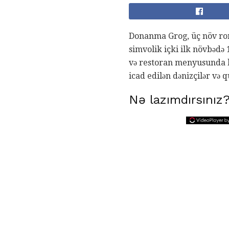
Donanma Grog, üç növ rom,
simvolik içki ilk növbədə 
və restoran menyusunda bu
icad edilən dənizçilər və 
Nə lazımdırsınız