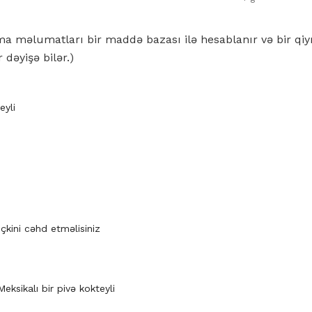
nma məlumatları bir maddə bazası ilə hesablanır və bir q
r dəyişə bilər.)
eyli
çkini cəhd etməlisiniz
eksikalı bir pivə kokteyli