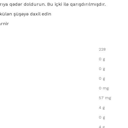
rıya qədər doldurun. Bu içki ilə qarışdırılmışdır.
külən şüşəyə daxil edin
arnir
228
0 g
0 g
0 g
0 mg
57 mg
4 g
0 g
4 g