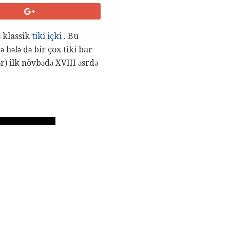
ş klassik
tiki içki
. Bu
 hələ də bir çox tiki bar
r) ilk növbədə XVIII əsrdə