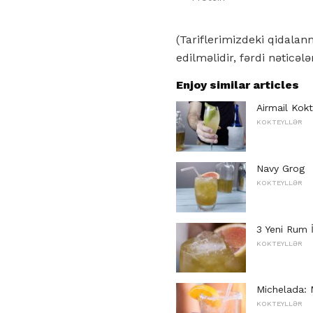
(Tariflerimizdeki qidala
edilməlidir, fərdi nəticələ
Enjoy similar articles
Airmail Kokt
KOKTEYLLƏR
Navy Grog
KOKTEYLLƏR
3 Yeni Rum İ
KOKTEYLLƏR
Michelada: M
KOKTEYLLƏR