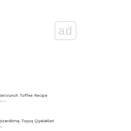
ad
ercrunch Toffee Recipe
ERTS
Qızardılmış Toyuq Çiyələkləri
SI