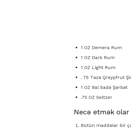
1 OZ Demera Rum
1 OZ Dark Rum
1 OZ Light Rum
. 75 Təzə Qreypfrut Şi
1 OZ Bal Sadə Şərbət
.75 OZ Seltzer
Necə etmək olar
Bütün maddələr bir çal