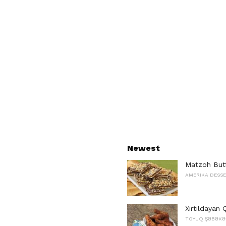
Newest
Matzoh Butt
AMERIKA DESS
Xırtıldayan 
TOYUQ ŞƏBƏKƏ