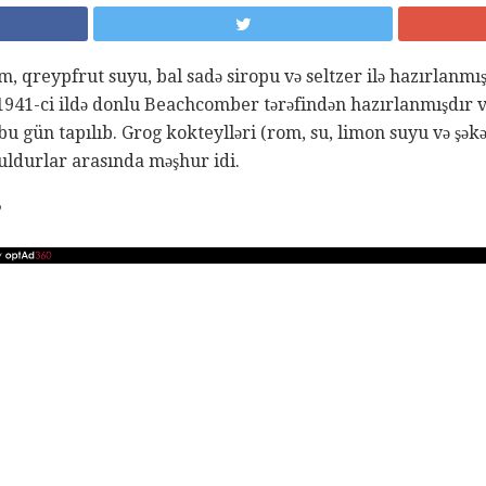
 qreypfrut suyu, bal sadə siropu və seltzer ilə hazırlanmı
1941-ci ildə donlu Beachcomber tərəfindən hazırlanmışdır və
 gün tapılıb. Grog kokteylləri (rom, su, limon suyu və şəkə
quldurlar arasında məşhur idi.
?