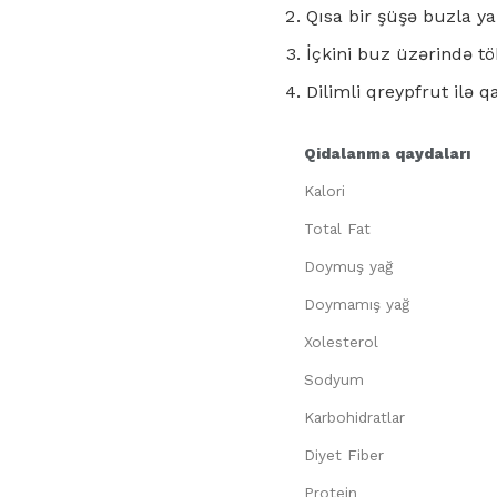
Qısa bir şüşə buzla ya
İçkini buz üzərində tö
Dilimli qreypfrut ilə q
Qidalanma qaydaları
Kalori
Total Fat
Doymuş yağ
Doymamış yağ
Xolesterol
Sodyum
Karbohidratlar
Diyet Fiber
Protein