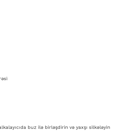
rəsi
kalayıcıda buz ilə birləşdirin və yaxşı silkələyin