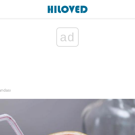
ad
ndası