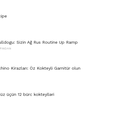
cipe
lldogu: Sizin Ağ Rus Routine Up Ramp
FINDAN
ino Kirazları: Öz Kokteyli Garnitür olun
üz üçün 12 bürc kokteylləri