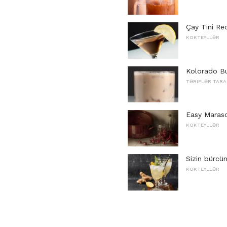
Çay Tini Re
KOKTEYLLƏR
Kolorado Bu
TƏRIFLƏR TARA
Easy Marasch
KOKTEYLLƏR
Sizin bürcün
KOKTEYLLƏR