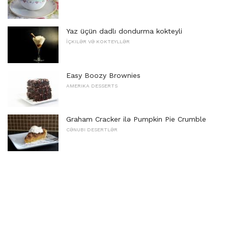
Yaz üçün dadlı dondurma kokteyli
İÇKILƏR VƏ KOKTEYLLƏR
Easy Boozy Brownies
AMERIKA DESSERTS
Graham Cracker ilə Pumpkin Pie Crumble
CƏNUBI DESERTLƏR