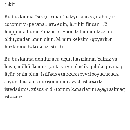
çəkir.
Bu buzlanma "sıxışdırmaq" istəyirsinizsə, daha çox
coconut və pecans əlavə edin, hər bir fincan 1/2
haqqında bunu etməlidir. Həm də tamamilə sərin
olduğundan əmin olun. Mənim keksimə qoyarkən
buzlanma hələ də az isti idi.
Bu buzlanma dondurucu üçün hazırlanır. Yalnız ya
hava, möhürlənmiş çanta və ya plastik qabda qoymaq
üçün əmin olun. Istifadə etməzdən əvvəl soyuducuda
soyun. Pasta ilə qarışmaqdan əvvəl, istərsə də
istedadınız, xüsusən də tortun kənarlarını aşağı salmaq
istəsəniz.