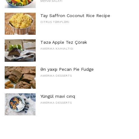
MEYVƏ SALATI
Tay Saffron Coconut Rice Recipe
CITRUS TƏRIFLƏRI
Təzə Apple Tez Çörək
AMERIKA KAHVALTISI
Ən yaxşı Pecan Pie Fudge
AMERIKA DESSERTS
Yüngül mavi cırıq
AMERIKA DESSERTS