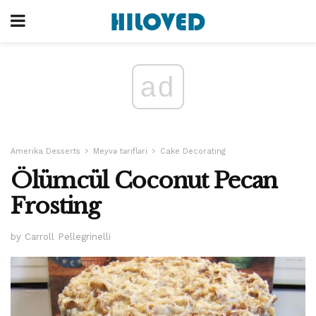
ad
Amerika Desserts
Meyvə tərifləri
Cake Decorating
Ölümcül Coconut Pecan
Frosting
by Carroll Pellegrinelli