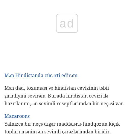
ad
Mən Hindistanda cücərti edirəm
Mən dad, toxuması və hindistan cevizinin təbii
şirinliyini sevirəm. Burada hindistan cevizi ilə
hazırlanmış ən sevimli reseptlərimdən bir neçəsi var.
Macaroons
Yalnızca bir neçə digər maddələrlə hindqozun kiçik
topları mənim ən sevimli çərəzlərimdən biridir.