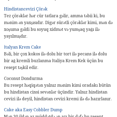
Hindistancevizi Çörək
Tez çörəklər hər cür tatlara gəlir, amma təbii ki, bu
mənim ən yaxşısıdır. Digər sürətli çörəklər kimi, mən də
xoşuma gəldi bu soyuq xidmət və yumşaq yağı ilə
yayılmışdır.
İtalyan Krem Cake
Bəli, bir çox kokos ilə dolu bir tort ilə pecans ilə dolu
bir ağ kremli buzlanma İtaliya Krem Kek üçün bu
resept təşkil edir.
Coconut Dondurma
Bu resept həqiqətən yalnız mənim kimi oradakı bütün
bu hindistan cinsi sevənlər üçündir. Yalnız hindistan
cevizi ilə deyil, hindistan cevizi kremi ilə də hazırlanır.
Cake aka Easy Cobbler Dump
Mən 30 ildən az müddətdə ən azı bir dəfə bu resept