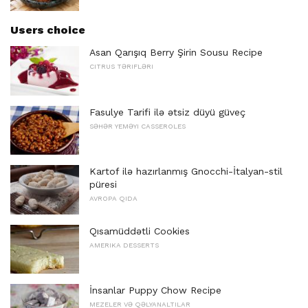
Users choice
Asan Qarışıq Berry Şirin Sousu Recipe
CITRUS TƏRIFLƏRI
Fasulye Tarifi ilə ətsiz düyü güveç
SƏHƏR YEMƏYI CASSEROLES
Kartof ilə hazırlanmış Gnocchi-İtalyan-stil
püresi
AVROPA QIDA
Qısamüddətli Cookies
AMERIKA DESSERTS
İnsanlar Puppy Chow Recipe
MEZELER VƏ QƏLYANALTILAR