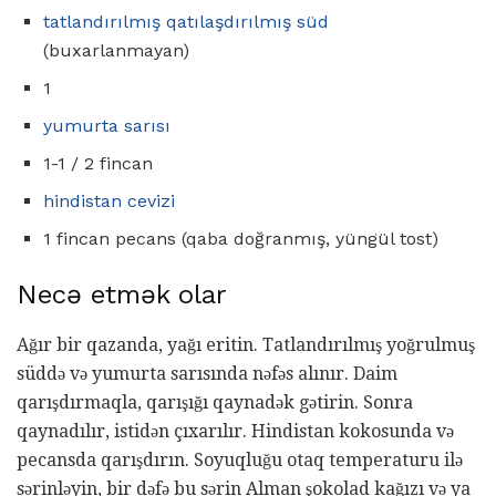
tatlandırılmış qatılaşdırılmış süd
(buxarlanmayan)
1
yumurta sarısı
1-1 / 2 fincan
hindistan cevizi
1 fincan pecans (qaba doğranmış, yüngül tost)
Necə etmək olar
Ağır bir qazanda, yağı eritin. Tatlandırılmış yoğrulmuş
süddə və yumurta sarısında nəfəs alınır. Daim
qarışdırmaqla, qarışığı qaynadək gətirin. Sonra
qaynadılır, istidən çıxarılır. Hindistan kokosunda və
pecansda qarışdırın. Soyuqluğu otaq temperaturu ilə
sərinləyin, bir dəfə bu sərin Alman şokolad kağızı və ya