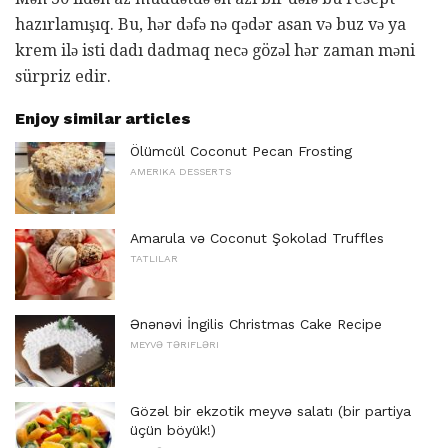
hazırlamışıq. Bu, hər dəfə nə qədər asan və buz və ya
krem ​​ilə isti dadı dadmaq necə gözəl hər zaman məni
sürpriz edir.
Enjoy similar articles
Ölümcül Coconut Pecan Frosting
AMERIKA DESSERTS
Amarula və Coconut Şokolad Truffles
TATLILAR
Ənənəvi İngilis Christmas Cake Recipe
MEYVƏ TƏRIFLƏRI
Gözəl bir ekzotik meyvə salatı (bir partiya
üçün böyük!)