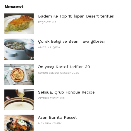
Newest
Badem ilə Top 10 İspan Desert tərifləri
PEÇENYELƏR
Çörək Balığı və Bean Tava gübrəsi
AMERIKA QIDA
Ən yaxşı Kartof tərifləri 30
SƏHƏR YEMƏYI CASSEROLES
Seksual Qrub Fondue Recipe
CITRUS TƏRIFLƏRI
Asan Burrito Kassel
MEKSIKA YEMƏYI