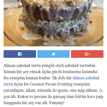
Alman şokolad tortu yüngül ətirli şokolad tortudur.
Xüsusi bir şey etmək üçün güclü buzlanma lazımdır.
Bu reseptin hamısı budur. İlk dəfə bir
Alman şokolad
tortu
üçün bu Coconut Pecan Frosting reseptini
yaratdığım, ailəm, xüsusilə də qızım, ona aşiq oldum. O,
çox idi. Kokos və pecans ilə qarışıq olan bütün kərə yağı
haqqında bir şey var idi. Yummy!