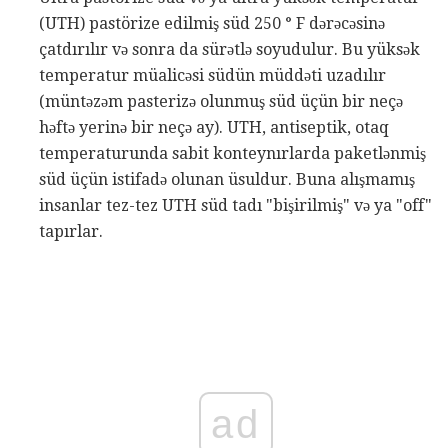
(UTH) pastörize edilmiş süd 250 ° F dərəcəsinə
çatdırılır və sonra da sürətlə soyudulur. Bu yüksək
temperatur müalicəsi südün müddəti uzadılır
(müntəzəm pasterizə olunmuş süd üçün bir neçə
həftə yerinə bir neçə ay). UTH, antiseptik, otaq
temperaturunda sabit konteynırlarda paketlənmiş
süd üçün istifadə olunan üsuldur. Buna alışmamış
insanlar tez-tez UTH süd tadı "bişirilmiş" və ya "off"
tapırlar.
ad