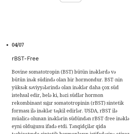
04/07
rBST-Free
Bovine somatotropin (BST) bütün inəklərdə və
bütün inək südində olan bir hormondur. BST-nin
yüksək səviyyələrində olan inəklər daha çox süd
istehsal edir, belə ki, bəzi südlər hormon
rekombinant sığır somatotropinin (rBST) sintetik
forması ilə inəklər təşkil edirlər. USDA, rBST ilə
müalicə olunan inəklərin südündən rBST-free inəklə
eyni olduğunu ifadə etdi. Tənqidçilər qida