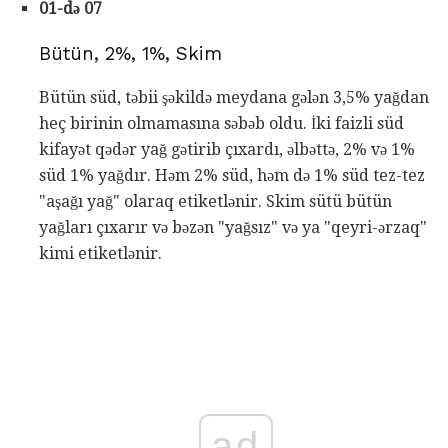
01-də 07
Bütün, 2%, 1%, Skim
Bütün süd, təbii şəkildə meydana gələn 3,5% yağdan
heç birinin olmamasına səbəb oldu. İki faizli süd
kifayət qədər yağ gətirib çıxardı, əlbəttə, 2% və 1%
süd 1% yağdır. Həm 2% süd, həm də 1% süd tez-tez
"aşağı yağ" olaraq etiketlənir. Skim sütü bütün
yağları çıxarır və bəzən "yağsız" və ya "qeyri-ərzaq"
kimi etiketlənir.
ad