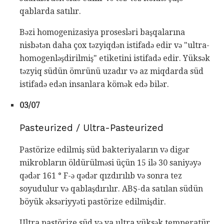
qablarda satılır.
Bəzi homogenizasiya prosesləri başqalarına
nisbətən daha çox təzyiqdən istifadə edir və "ultra-
homogenləşdirilmiş" etiketini istifadə edir. Yüksək
təzyiq südün ömrünü uzadır və az miqdarda süd
istifadə edən insanlara kömək edə bilər.
03/07
Pasteurized / Ultra-Pasteurized
Pastörize edilmiş süd bakteriyaların və digər
mikrobların öldürülməsi üçün 15 ilə 30 saniyəyə
qədər 161 ° F-ə qədər qızdırılıb və sonra tez
soyudulur və qablaşdırılır. ABŞ-da satılan südün
böyük əksəriyyəti pastörize edilmişdir.
Ultra pastörize süd və ya ultra yüksək temperatür