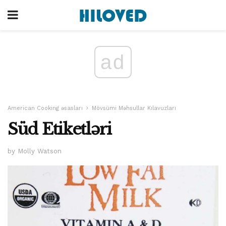
ad
American Cooking əsasları
Mövsümi Məhsullar Kılavuzları
Süd Etiketləri
by Molly Watson