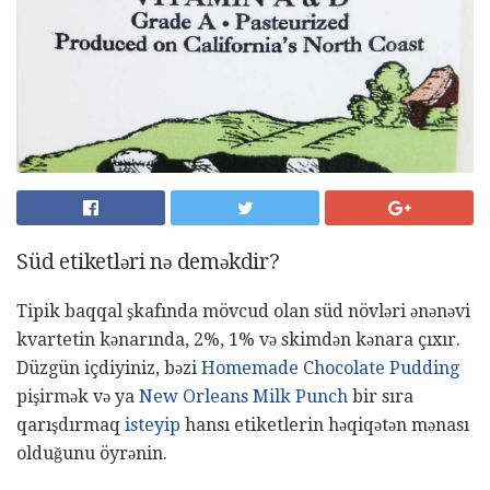
Süd etiketləri nə deməkdir?
Tipik baqqal şkafında mövcud olan süd növləri ənənəvi
kvartetin kənarında, 2%, 1% və skimdən kənara çıxır.
Düzgün içdiyiniz, bəzi
Homemade Chocolate Pudding
pişirmək və ya
New Orleans Milk Punch
bir sıra
qarışdırmaq
isteyip
hansı etiketlerin həqiqətən mənası
olduğunu öyrənin.