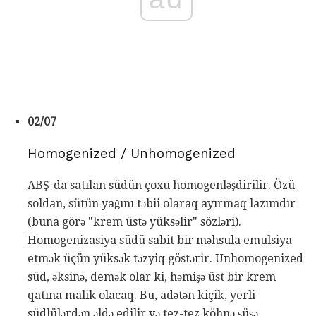
02/07
Homogenized / Unhomogenized
ABŞ-da satılan südün çoxu homogenləşdirilir. Özü
soldan, sütün yağını təbii olaraq ayırmaq lazımdır
(buna görə "krem üstə yüksəlir" sözləri).
Homogenizasiya südü sabit bir məhsula emulsiya
etmək üçün yüksək təzyiq göstərir. Unhomogenized
süd, əksinə, demək olar ki, həmişə üst bir krem ​​
qatına malik olacaq. Bu, adətən kiçik, yerli
südlülərdən əldə edilir və tez-tez köhnə şüşə