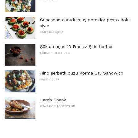
Günəşdən qurudulmuş pomidor pesto dolu
xiyar
AMERIKA QIDA
Şükran üçün 10 Fransız Şirin tərifləri
ŞÜKRAN DESSERTS
Hind şərbətli quzu Korma Ətli Sandwich
SANDVIÇLER
Lamb Shank
ƏSAS KOMPONENTLƏR