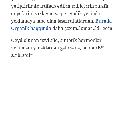
yetişdirilmiş; istifadə edilən tətbiqlərin ətraflı
qeydlərini saxlayan və periyodik yerində
yoxlamaya tabe olan təsərrüfatlardan.
Burada
Organik haqqında
daha çox məlumat əldə edin.
Qeyd olunan üzvi süd, sintetik hormonlar
verilməmiş inəklərdən gəlirsə də, bu da rBST-
sərbəstdir.