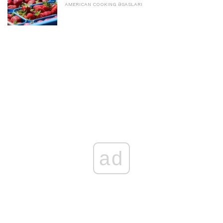
AMERICAN COOKING ƏSASLARI
ad