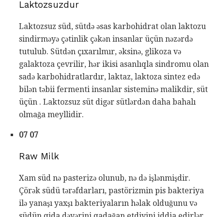
Laktozsuzdur
Laktozsuz süd, sütdə əsas karbohidrat olan laktozu
sindirməyə çətinlik çəkən insanlar üçün nəzərdə
tutulub. Sütdən çıxarılmır, əksinə, glikoza və
galaktoza çevrilir, hər ikisi asanlıqla sindromu olan
sadə karbohidratlardır, laktaz, laktoza sintez edə
bilən təbii fermenti insanlar sisteminə malikdir, süt
üçün . Laktozsuz süt digər sütlərdən daha bahalı
olmağa meyllidir.
07 07
Raw Milk
Xam süd nə pasterizə olunub, nə də işlənmişdir.
Çörək südü tərəfdarları, pastörizmin pis bakteriya
ilə yanaşı yaxşı bakteriyaların həlak olduğunu və
südün qida dəyərini qadağan etdiyini iddia edirlər.