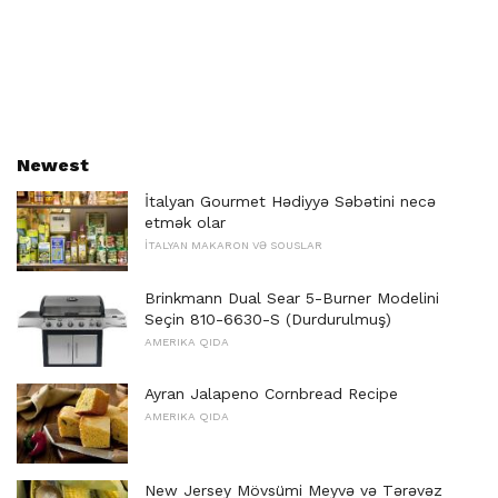
Newest
İtalyan Gourmet Hədiyyə Səbətini necə
etmək olar
İTALYAN MAKARON VƏ SOUSLAR
Brinkmann Dual Sear 5-Burner Modelini
Seçin 810-6630-S (Durdurulmuş)
AMERIKA QIDA
Ayran Jalapeno Cornbread Recipe
AMERIKA QIDA
New Jersey Mövsümi Meyvə və Tərəvəz