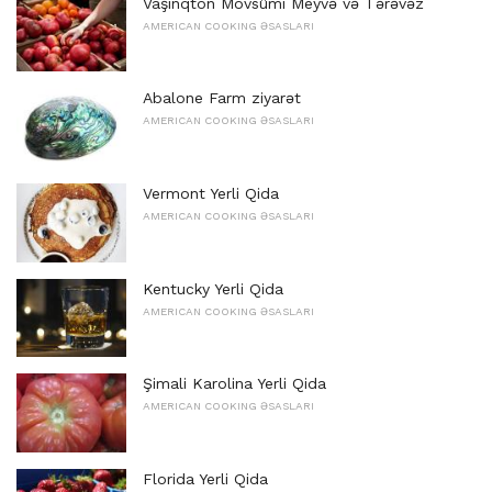
Vaşinqton Mövsümi Meyvə və Tərəvəz
AMERICAN COOKING ƏSASLARI
Abalone Farm ziyarət
AMERICAN COOKING ƏSASLARI
Vermont Yerli Qida
AMERICAN COOKING ƏSASLARI
Kentucky Yerli Qida
AMERICAN COOKING ƏSASLARI
Şimali Karolina Yerli Qida
AMERICAN COOKING ƏSASLARI
Florida Yerli Qida