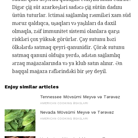
Digər çiğ süt azarkeşləri sadəcə çiğ sütün dadını
üstün tuturlar. İctimai sağlamlıq rəsmiləri xam süd
məruz qaldıqca, uşaqları və yaşlıları da daxil
olmaqla, zəif immunitet sistemi olanlara qarşı
riskləri çox yüksək görürlər. Çay sutunu bəzi
ölkələrdə satmaq qeyri-qanunidir. Çörək sutunu
satmaq qanuni olduğu yerdə, adətən sağlamlıq
ərzaq mağazalarında və ya klub satın alınır. Ən
baqqal mağaza rəflərindəki bir şey deyil.
Enjoy similar articles
Tennessee Mövsümi Meyvə və Tərəvəz
AMERICAN COOKING ƏSASLARI
Nevada Mövsümi Meyvə və Tərəvəz
AMERICAN COOKING ƏSASLARI