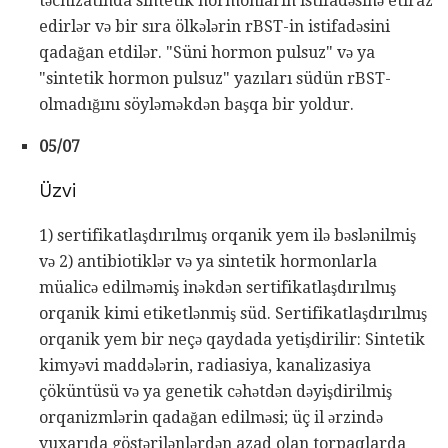
təchizatında sintetik hormonların istifadəsinə etiraz
edirlər və bir sıra ölkələrin rBST-in istifadəsini
qadağan etdilər. "Süni hormon pulsuz" və ya
"sintetik hormon pulsuz" yazıları südün rBST-
olmadığını söyləməkdən başqa bir yoldur.
05/07
Üzvi
1) sertifikatlaşdırılmış orqanik yem ilə bəslənilmiş
və 2) antibiotiklər və ya sintetik hormonlarla
müalicə edilməmiş inəkdən sertifikatlaşdırılmış
orqanik kimi etiketlənmiş süd. Sertifikatlaşdırılmış
orqanik yem bir neçə qaydada yetişdirilir: Sintetik
kimyəvi maddələrin, radiasiya, kanalizasiya
çöküntüsü və ya genetik cəhətdən dəyişdirilmiş
orqanizmlərin qadağan edilməsi; üç il ərzində
yuxarıda göstərilənlərdən azad olan torpaqlarda