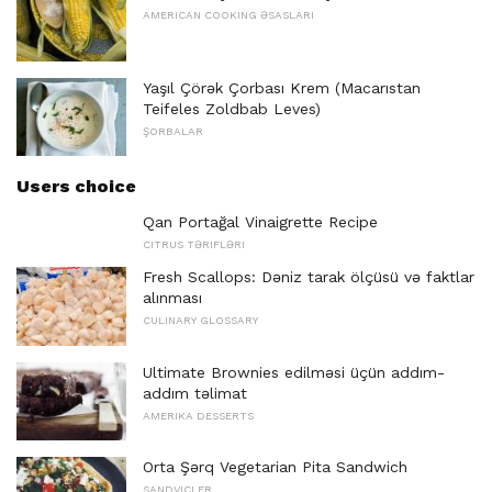
AMERICAN COOKING ƏSASLARI
Yaşıl Çörək Çorbası Krem (Macarıstan
Teifeles Zoldbab Leves)
ŞORBALAR
Users choice
Qan Portağal Vinaigrette Recipe
CITRUS TƏRIFLƏRI
Fresh Scallops: Dəniz tarak ölçüsü və faktlar
alınması
CULINARY GLOSSARY
Ultimate Brownies edilməsi üçün addım-
addım təlimat
AMERIKA DESSERTS
Orta Şərq Vegetarian Pita Sandwich
SANDVIÇLER