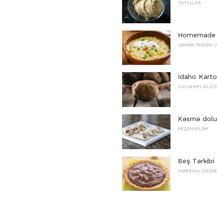
TATLILAR
Homemade C
SƏHƏR YEMƏYI 
Idaho Kart
CULINARY GLOS
Kəsmə dolu
PEÇENYELƏR
Beş Tərkibi Ş
AMERIKA DESS