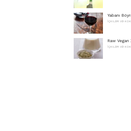
Yabanı Böyr
İÇKILƏR VƏ KO
Raw Vegan 
İÇKILƏR VƏ KO