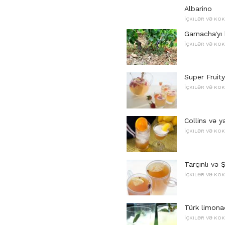
Albarino
İÇKILƏR VƏ KO
Garnacha'yı 
İÇKILƏR VƏ KO
Super Fruit
İÇKILƏR VƏ KO
Collins və y
İÇKILƏR VƏ KO
Tarçınlı və Şi
İÇKILƏR VƏ KO
Türk limona
İÇKILƏR VƏ KO