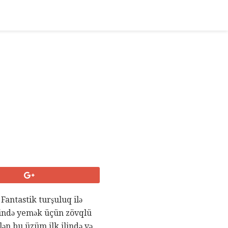
Fantastik turşuluq ilə
itində yemək üçün zövqlü
lən bu üzüm ilk ilində və