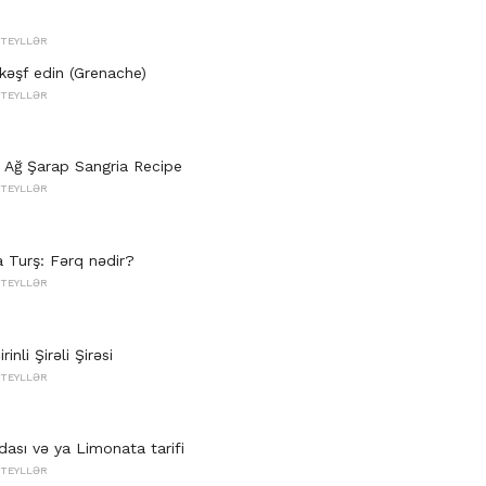
KTEYLLƏR
kəşf edin (Grenache)
KTEYLLƏR
y Ağ Şarap Sangria Recipe
KTEYLLƏR
a Turş: Fərq nədir?
KTEYLLƏR
rinli Şirəli Şirəsi
KTEYLLƏR
dası və ya Limonata tarifi
KTEYLLƏR