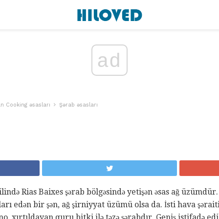
ad
an Cooking əsasları
Şərab əsasları
lində Rias Baixes şərab bölgəsində yetişən əsas ağ üzümdür. 
arı edən bir şən, ağ şirniyyat üzümü olsa da. İsti hava şəra
 xırtıldayan quru bitki ilə təzə şərabdır. Geniş istifadə edi