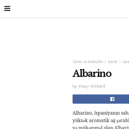
İçkilər və kokteyllər
Şərab
Isp
Albarino
by Stacy Slinkard
Albarino, İspaniyanın sahi
yüksək aromatik ağ şərabl
və mükəmməl olan Albarino,