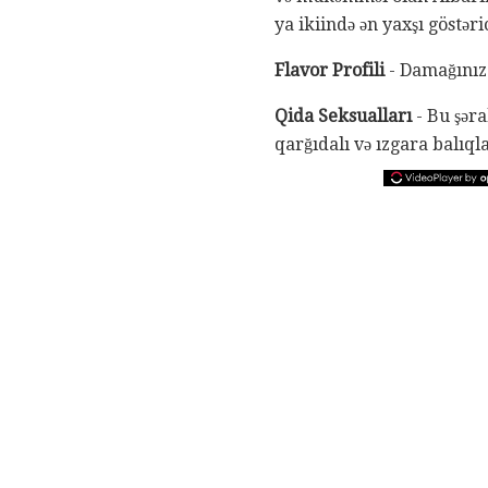
ya ikiində ən yaxşı göstəri
Flavor Profili
- Damağınızd
Qida Seksualları
- Bu şəra
qarğıdalı və ızgara balıqla