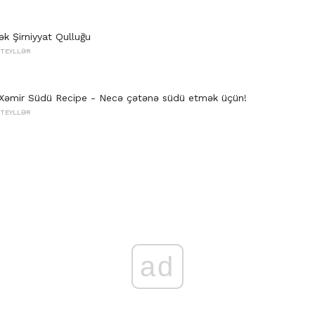
ək Şirniyyat Qulluğu
KTEYLLƏR
Xəmir Südü Recipe - Necə çətənə südü etmək üçün!
KTEYLLƏR
ad