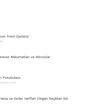
pon Fried Oysters)
ƏRI
rəvəz Məlumatları və Mövzular
 Potstickers
LYANALTILAR
asxa və Seder tərifləri (Vegan Seçkiləri ilə)