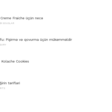
reme Fraiche üçün necə
VƏ SOUSLAR
ofu: Pişirmə və qovurma üçün mükəmməldir
SARY
 Kolache Cookies
irin tərifləri
ERTS