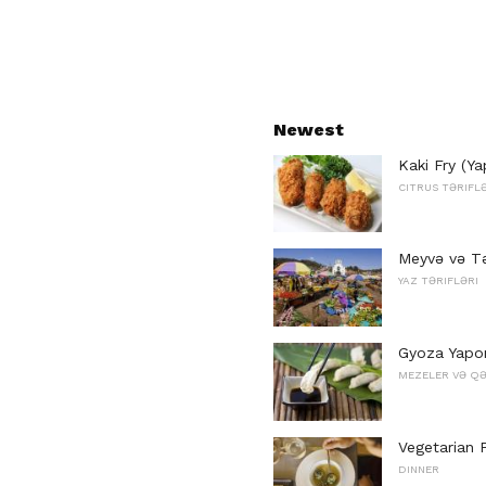
Newest
Kaki Fry (Ya
CITRUS TƏRIFL
Meyvə və Tə
YAZ TƏRIFLƏRI
Gyoza Yapon
MEZELER VƏ QƏ
Vegetarian P
DINNER