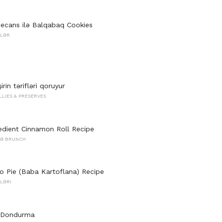
ecans ilə Balqabaq Cookies
TLƏR
irin tərifləri qoruyur
LLIES & PRESERVES
edient Cinnamon Roll Recipe
VƏ BRUNCH
o Pie (Baba Kartoflana) Recipe
LƏRI
f Dondurma