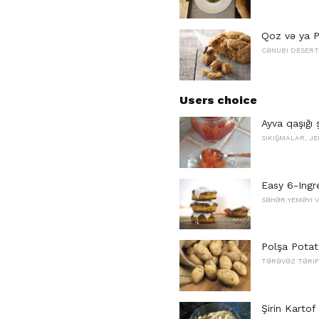
Qoz və ya P
CƏNUBI DESER
Users choice
Ayva qaşığı ş
SIKIŞMALAR, JE
Easy 6-Ingr
SƏHƏR YEMƏYI 
Polşa Potat
TƏRƏVƏZ TƏRIF
Şirin Karto