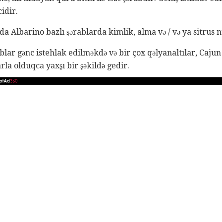
cidir.
a Albarino bazlı şərablarda kimlik, alma və / və ya sitrus nü
blar gənc istehlak edilməkdə və bir çox qəlyanaltılar, Cajun
rla olduqca yaxşı bir şəkildə gedir.