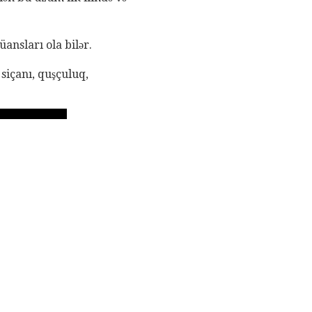
ansları ola bilər.
 siçanı, quşçuluq,