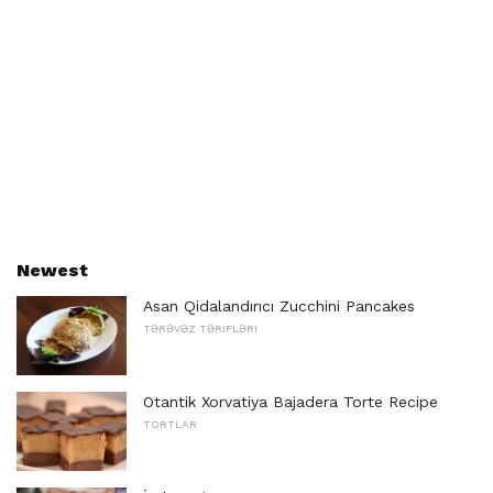
Newest
Asan Qidalandırıcı Zucchini Pancakes
TƏRƏVƏZ TƏRIFLƏRI
Otantik Xorvatiya Bajadera Torte Recipe
TORTLAR