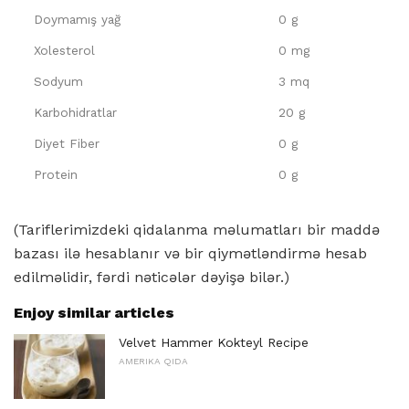
Doymamış yağ
0 g
Xolesterol
0 mg
Sodyum
3 mq
Karbohidratlar
20 g
Diyet Fiber
0 g
Protein
0 g
(Tariflerimizdeki qidalanma məlumatları bir maddə
bazası ilə hesablanır və bir qiymətləndirmə hesab
edilməlidir, fərdi nəticələr dəyişə bilər.)
Enjoy similar articles
Velvet Hammer Kokteyl Recipe
AMERIKA QIDA