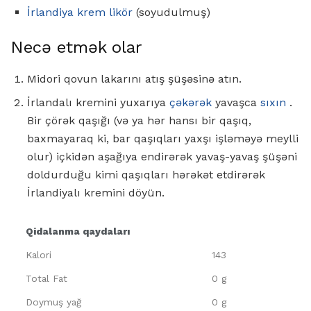
İrlandiya krem ​​likör
(soyudulmuş)
Necə etmək olar
Midori qovun lakarını atış şüşəsinə atın.
İrlandalı kremini yuxarıya
çəkərək
yavaşca
sıxın
.
Bir çörək qaşığı (və ya hər hansı bir qaşıq,
baxmayaraq ki, bar qaşıqları yaxşı işləməyə meylli
olur) içkidən aşağıya endirərək yavaş-yavaş şüşəni
doldurduğu kimi qaşıqları hərəkət etdirərək
İrlandiyalı kremini döyün.
Qidalanma qaydaları
Kalori
143
Total Fat
0 g
Doymuş yağ
0 g