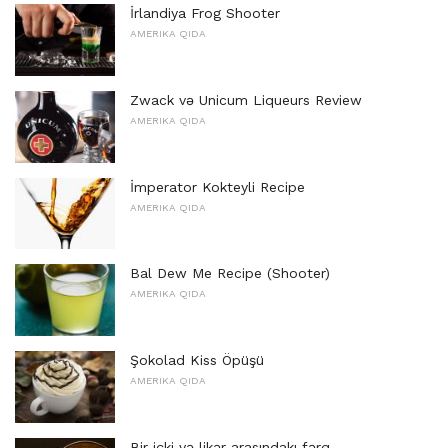
İrlandiya Frog Shooter
AMERIKA QIDA
Zwack və Unicum Liqueurs Review
AMERIKA QIDA
İmperator Kokteyli Recipe
AMERIKA QIDA
Bal Dew Me Recipe (Shooter)
AMERIKA QIDA
Şokolad Kiss Öpüşü
AMERIKA QIDA
Bir içki və likər arasındakı fərq