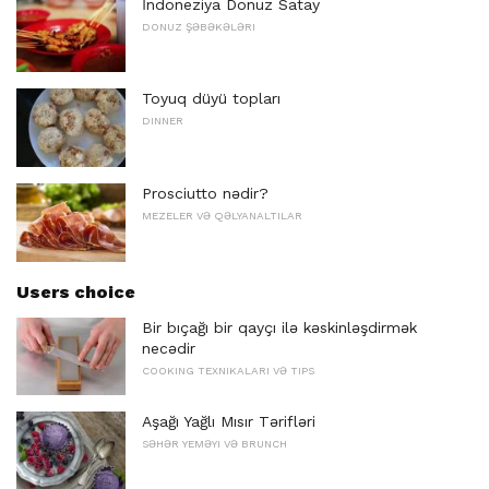
İndoneziya Donuz Satay
DONUZ ŞƏBƏKƏLƏRI
Toyuq düyü topları
DINNER
Prosciutto nədir?
MEZELER VƏ QƏLYANALTILAR
Users choice
Bir bıçağı bir qayçı ilə kəskinləşdirmək
necədir
COOKING TEXNIKALARI VƏ TIPS
Aşağı Yağlı Mısır Tərifləri
SƏHƏR YEMƏYI VƏ BRUNCH