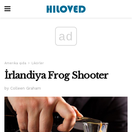
ad
Amerika qida
Likörler
İrlandiya Frog Shooter
by Colleen Graham