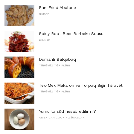
Pan-Fried Abalone
NAHAR
Spicy Root Beer Barbekü Sousu
DINNER
Dumanlı Balqabaq
TƏRƏVƏZ TƏRIFLƏRI
Tex-Mex Makaron və Torpaq Sığır Təravəti
TƏRƏVƏZ TƏRIFLƏRI
Yumurta süd hesab edilirmi?
AMERICAN COOKING ƏSASLARI