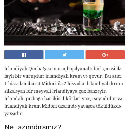
İrlandiyalı Qurbağası maraqlı qəlyanaltı birləşməsi ilə
laylı bir vuruşdur: İrlandiyalı krem ​​və qovun. Bu atıcı
1 hissədən ibarət Midori ilə 2 hissədən İrlandiyalı krem ​​
silkələyən bir meyvəli İrlandiyaya çox bənzəyir.
İrlandalı qurbağa hər ikisi likörləri yaxşı soyudulur və
İrlandiyalı krem ​​Midori üzərində yavaşca töküldükdə
yaxşıdır.
Nə lazımdırsınız?