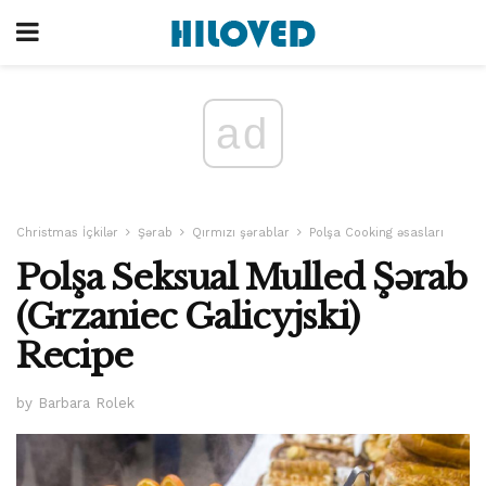
ad
Christmas İçkilər
Şərab
Qırmızı şərablar
Polşa Cooking əsasları
Polşa Seksual Mulled Şərab
(Grzaniec Galicyjski)
Recipe
by Barbara Rolek