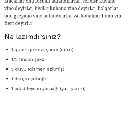
Macarlar onu forbalt adlandırırlar, serblər kuvano
vino deyirlər, hivilər kuhano vino deyirlər, bolqarlar
onu greyano vino adlandırırlar və Romalılar bunu vin
fiert deyirlər.
Nə lazımdırsınız?
1 quart qırmızı şərab (quru)
1/2 fincan şəkər
5 düyü (qismən ezilmiş)
1 darçın çubuğu
1 ədəd leyson yarpağı (yarı yarım)