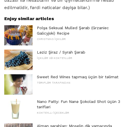
bazası ilə hesablanır və bir qiymətləndirmə hesab
edilməlidir, fərdi nəticələr dəyişə bilər.)
Enjoy similar articles
Polşa Seksual Mulled Şərab (Grzaniec
Galicyjski) Recipe
CHRISTMAS İÇKILƏR
Ləziz Şiraz / Syrah Şərab
İÇKILƏR VƏ KOKTEYLLƏR
Sweet Red Wines tapmaq üçün bir təlimat
TƏRIFLƏR TARAFINDAN
Nano Patty: Fun Nanə Şokolad Shot üçün 3
tərifləri
KOKTEYLLI İÇECEKLƏR
Alman şərabları: Moselin dik yamacında