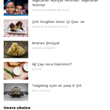
Vegetarian Xeyriyyə Verilməsi: Vegetarian
Yetimlər
VEGETARIAN YEMƏK ƏSASLARI
Çinli Sevgililər Günü: Qi Qiao Jie
MEZELER VƏ QƏLYANALTILAR
Ənənəvi Şirniyyat
AMERIKA DESSERTS
Ağ Çayı necə bişirirsiniz?
ÇAYLAR
Tailgating üçün ən yaxşı 8 Qril
NƏ ALINACAQ?
Users choice