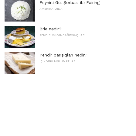
Peynirli Gül Şorbası ilə Pairing
AMERIKA QIDA
Brie nədir?
PENDIR MƏDƏ-BAĞIRSAQLARI
Pendir qarışıqları nədir?
İÇINDƏKI MƏLUMATLAR