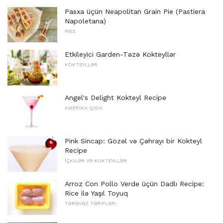
Pasxa üçün Neapolitan Grain Pie (Pastiera
Napoletana)
PIES
Etkileyici Garden-Təzə Kokteyllər
KOKTEYLLƏR
Angel's Delight Kokteyl Recipe
AMERIKA QIDA
Pink Sincap: Gözəl və Çəhrayı bir Kokteyl
Recipe
İÇKILƏR VƏ KOKTEYLLƏR
Arroz Con Pollo Verde üçün Dadlı Recipe:
Rice ilə Yaşıl Toyuq
TƏRƏVƏZ TƏRIFLƏRI