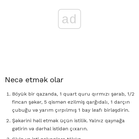
ad
Necə etmək olar
Böyük bir qazanda, 1 quart quru qırmızı şərab, 1/2
fincan şəkər, 5 qismən ezilmiş qarğıdalı, 1 darçın
çubuğu və yarım çırpılmış 1 bay leafı birləşdirin.
Şəkərini həll etmək üçün istilik. Yalnız qaynağa
gətirin və dərhal istidən çıxarın.