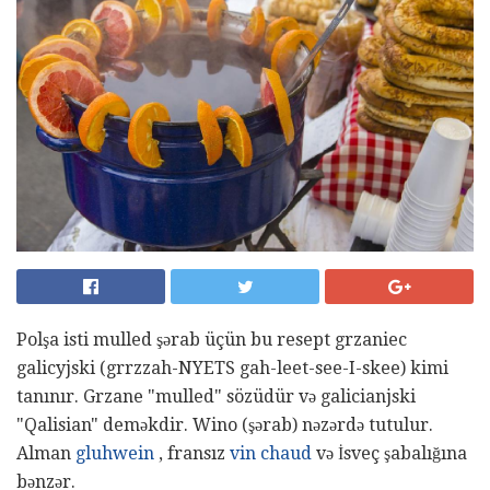
Polşa isti mulled şərab üçün bu resept grzaniec
galicyjski (grrzzah-NYETS gah-leet-see-I-skee) kimi
tanınır. Grzane "mulled" sözüdür və galicianjski
"Qalisian" deməkdir. Wino (şərab) nəzərdə tutulur.
Alman
gluhwein
, fransız
vin chaud
və İsveç şabalığına
bənzər.