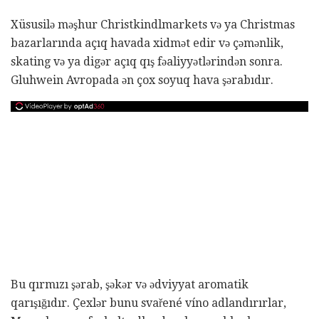
Xüsusilə məşhur Christkindlmarkets və ya Christmas
bazarlarında açıq havada xidmət edir və çəmənlik,
skating və ya digər açıq qış fəaliyyətlərindən sonra.
Gluhwein Avropada ən çox soyuq hava şərabıdır.
Bu qırmızı şərab, şəkər və ədviyyat aromatik
qarışığıdır. Çexlər bunu svařené víno adlandırırlar,