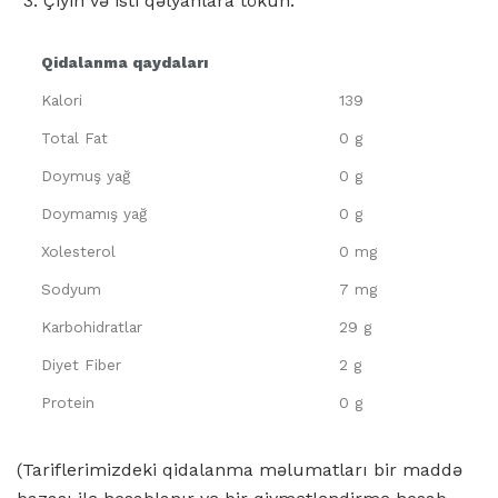
Çiyin və isti qəlyanlara tökün.
Qidalanma qaydaları
Kalori
139
Total Fat
0 g
Doymuş yağ
0 g
Doymamış yağ
0 g
Xolesterol
0 mg
Sodyum
7 mg
Karbohidratlar
29 g
Diyet Fiber
2 g
Protein
0 g
(Tariflerimizdeki qidalanma məlumatları bir maddə