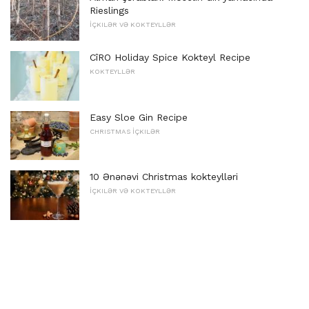
Rieslings
İÇKILƏR VƏ KOKTEYLLƏR
CîRO Holiday Spice Kokteyl Recipe
KOKTEYLLƏR
Easy Sloe Gin Recipe
CHRISTMAS İÇKILƏR
10 Ənənəvi Christmas kokteylləri
İÇKILƏR VƏ KOKTEYLLƏR