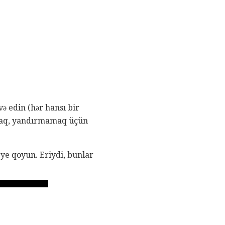
və edin (hər hansı bir
raraq, yandırmamaq üçün
eye qoyun. Eriydi, bunlar