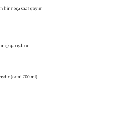
n bir neçə saat qoyun.
miş) qarışdırın
şdır (cəmi 700 ml)