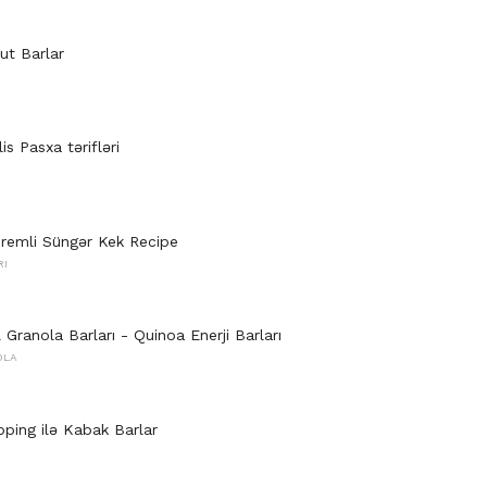
ut Barlar
is Pasxa tərifləri
Kremli Süngər Kek Recipe
RI
 Granola Barları - Quinoa Enerji Barları
OLA
pping ilə Kabak Barlar