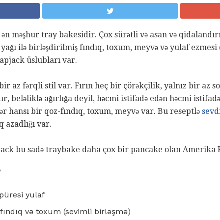
 ən məşhur tray bakesidir. Çox sürətli və asan və qidalandır
az yağı ilə birləşdirilmiş fındıq, toxum, meyvə və yulaf ezmes
flapjack üslubları var.
r az fərqli stil var. Fırın heç bir çörəkçilik, yalnız bir az
r, beləliklə ağırlığa deyil, həcmi istifadə edən həcmi istifad
hər hansı bir qoz-fındıq, toxum, meyvə var. Bu reseptlə
sevd
 azadlığı var.
pjack bu sadə traybake daha çox bir pancake olan Amerika Fl
?
 püresi yulaf
-fındıq və toxum (sevimli birləşmə)