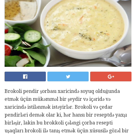
Brokoli pendir şorbası xaricində soyuq olduğunda
etmək üçün mükəmməl bir şeydir və içəridə və
xaricində istilənmək istəyirlər. Brokoli və çedar
pendirləri demək olar ki, hər hansı bir reseptdə yaxşı
birləşir, lakin bu brokkoli çələngi çorba resepti
uşaqları brokoli ilə tanış etmək üçün xüsusilə gözəl bir