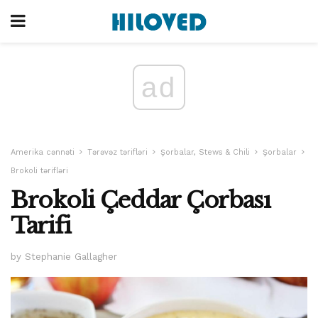
ad
Amerika cənnəti
Tərəvəz tərifləri
Şorbalar, Stews & Chili
Şorbalar
Brokoli tərifləri
Brokoli Çeddar Çorbası
Tarifi
by Stephanie Gallagher