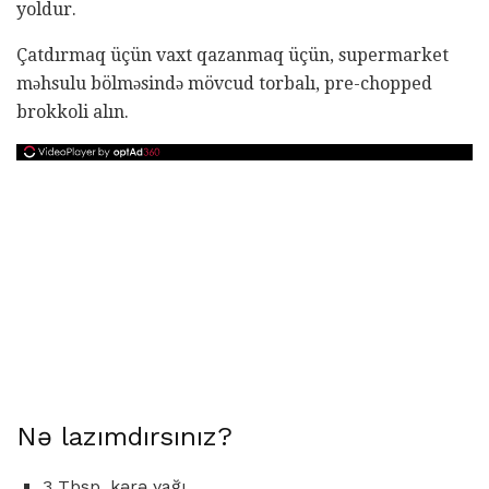
yoldur.
Çatdırmaq üçün vaxt qazanmaq üçün, supermarket
məhsulu bölməsində mövcud torbalı, pre-chopped
brokkoli alın.
Nə lazımdırsınız?
3 Tbsp. kərə yağı