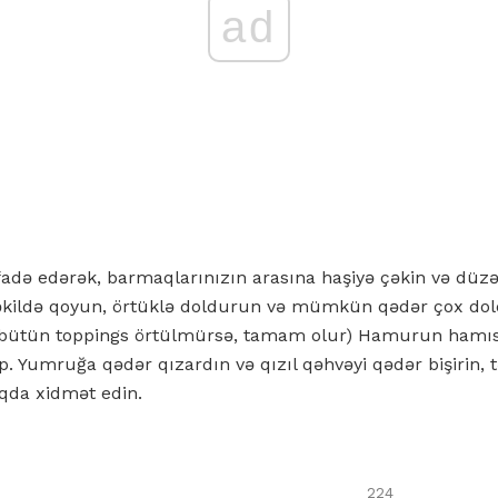
ad
fadə edərək, barmaqlarınızın arasına haşiyə çəkin və düzə
əkildə qoyun, örtüklə doldurun və mümkün qədər çox dold
, bütün toppings örtülmürsə, tamam olur) Hamurun hamısı
p. Yumruğa qədər qızardın və qızıl qəhvəyi qədər bişirin,
uqda xidmət edin.
224