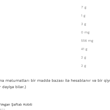
7 g
1 g
3 g
0 mg
556 mg
41 g
2 g
2 g
nma məlumatları bir maddə bazası ilə hesablanır və bir q
r dəyişə bilər.)
Vegan Şaftalı Kobili
ERTS