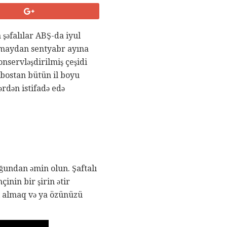
 şəfalılar ABŞ-da iyul
l maydan sentyabr ayına
nservləşdirilmiş çeşidi
bostan bütün il boyu
rdən istifadə edə
duğundan əmin olun. Şaftalı
nin bir şirin ətir
lı almaq və ya özünüzü