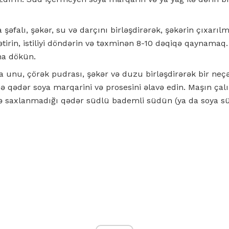
 şəfalı, şəkər, su və darçını birləşdirərək, şəkərin çıxarıl
ətirin, istiliyi döndərin və təxminən 8-10 dəqiqə qaynamaq. 
na dökün.
 unu, çörək pudrası, şəkər və duzu birləşdirərək bir neçə
qədər soya marqarini və prosesini əlavə edin. Maşın çalı
rdə saxlanmadığı qədər südlü bademli südün (ya da soya s