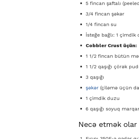
5 fincan şaftalı (peel
3/4 fincan şəkər
1/4 fincan su
İsteğe bağlı: 1 çimdik
Cobbler Crust üçün:
1 1/2 fincan bütün mə
1 1/2 qaşığı çörək pud
3 qaşığı
şəkər
(çiləmə üçün da
1 çimdik duzu
6 qaşığı soyuq marqar
Necə etmək olar
Fırını 350F-ə qədər qı