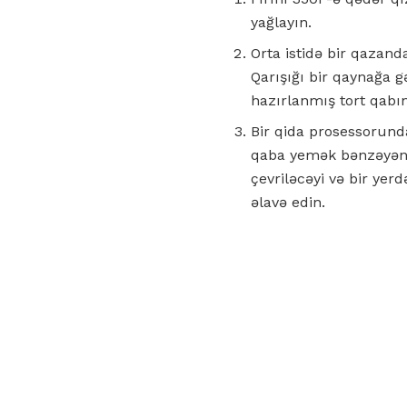
yağlayın.
Orta istidə bir qazanda
Qarışığı bir qaynağa g
hazırlanmış tort qabı
Bir qida prosessorunda
qaba yemək bənzəyənə 
çevriləcəyi və bir ye
əlavə edin.