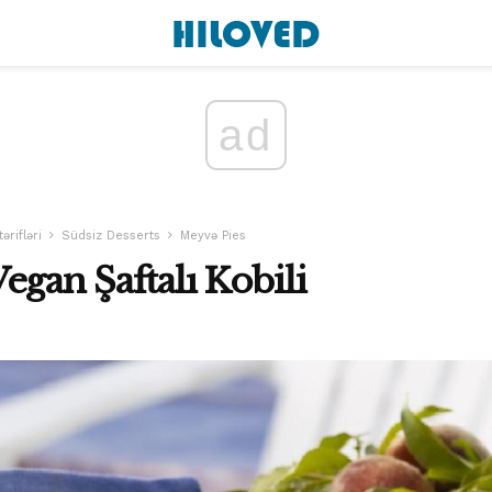
ad
tərifləri
Südsiz Desserts
Meyvə Pies
egan Şaftalı Kobili