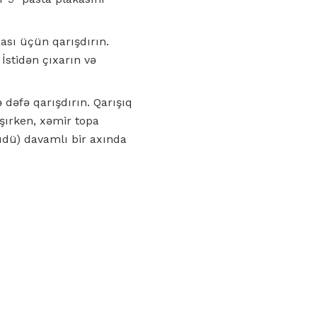
ması üçün qarışdırın.
İstidən çıxarın və
 dəfə qarışdırın. Qarışıq
şırken, xəmir topa
üdü) davamlı bir axında