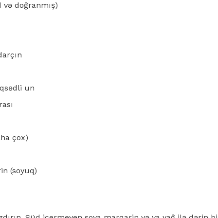
ed və doğranmış)
 darçın
qsədli un
rası
ha çox)
in (soyuq)
zdırın. Süd içermeyen soya marqarin və ya yağ ilə dərin bi