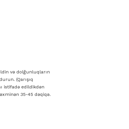
ldin və dolğunluqların
urun. (Qarışıq
 istifadə edildikdən
 təxminən 35-45 dəqiqə.