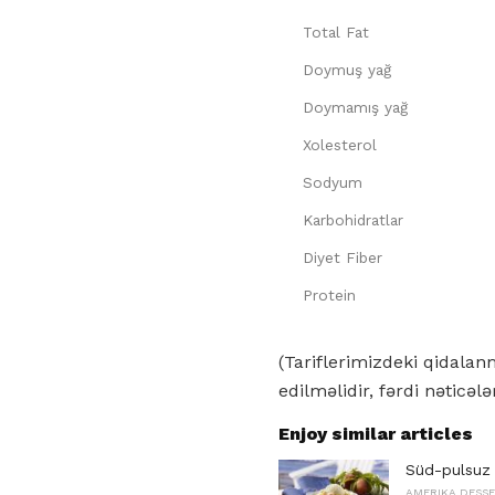
Total Fat
Doymuş yağ
Doymamış yağ
Xolesterol
Sodyum
Karbohidratlar
Diyet Fiber
Protein
(Tariflerimizdeki qidala
edilməlidir, fərdi nəticələ
Enjoy similar articles
Süd-pulsuz 
AMERIKA DESS