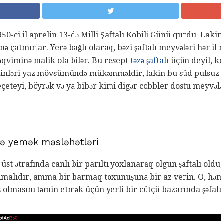
950-ci il aprelin 13-də Milli Şaftalı Kobili Günü qurdu. Lakin
 çatmırlar. Yerə bağlı olaraq, bəzi şaftalı meyvələri hər i
qviminə malik ola bilər. Bu resept
təzə şaftalı
üçün deyil, ko
ərçinləri yaz mövsümündə mükəmməldir, lakin bu süd pulsuz 
eçeteyi, böyrək və ya bibər kimi digər cobbler dostu meyvələ
 və yemək məsləhətləri
ı üst ətrafında canlı bir parıltı yoxlanaraq olgun şaftalı ol
lıdır, amma bir barmaq toxunuşuna bir az verin. O, həmçi
ş olmasını təmin etmək üçün yerli bir cütçü bazarında şəfa