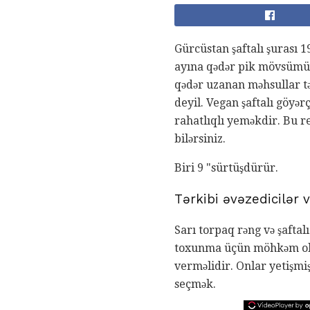
Gürcüstan şaftalı şurası 1
ayına qədər pik mövsümünə
qədər uzanan məhsullar tə
deyil. Vegan şaftalı göy
rahatlıqlı yeməkdir. Bu r
bilərsiniz.
Biri 9 "sürtüşdürür.
Tərkibi əvəzedicilər
Sarı torpaq rəng və şaftal
toxunma üçün möhkəm olma
verməlidir. Onlar yetişmi
seçmək.