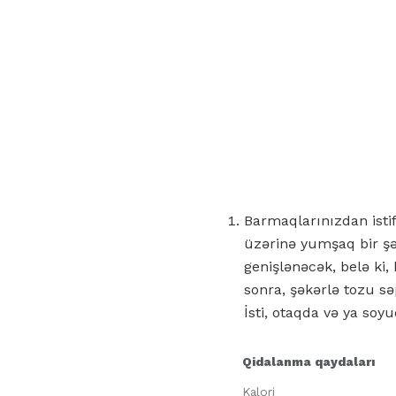
Barmaqlarınızdan isti
üzərinə yumşaq bir ş
genişlənəcək, belə ki
sonra, şəkərlə tozu sə
İsti, otaqda və ya soy
Qidalanma qaydaları
Kalori