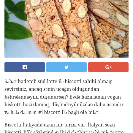
Səhər bademli süd latte ilə biscotti sahibi olmağı
sevirsiniz, ancaq sənin ucağın olduğundan
bəhrələnməyini düşünürsən? Evdə hazırlanan vegan
biskotti hazırlamaq, düşündüyünüzdən daha asandır
və hələ də ənənəvi biscotti ilə bağlı ola bilər.
Biscotti İtaliyada uzun bir tarixi var. İtalyan sözü
biscotti, kök sözlərindən iki dəfə "bis" və bişmiş "cotto"