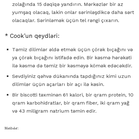
zolağında 15 dəqiqə yandırın. Mərkəzlər bir az
yumşaq olacaq, lakin onlar sərinləşdikcə daha sərt
olacaqlar. Sərinləmək üçün tel rəngi çıxarın.
* Cook'un qeydləri:
Təmiz dilimlər əldə etmək üçün çörək bıçağını və
ya çörək bıçağını istifadə edin. Bir kəsmə hərəkəti
ilə kəsmə də təmiz bir kəsməyə kömək edəcəkdir.
Sevdiyiniz qəhvə dükanında tapdığınız kimi uzun
dilimlər üçün açarları bir açı ilə kəsin.
Bir biscotti təxminən 61 kalori, bir qram protein, 10
qram karbohidratlar, bir qram fiber, iki qram yağ
və 43 miligram natrium təmin edir.
Mənbələr: