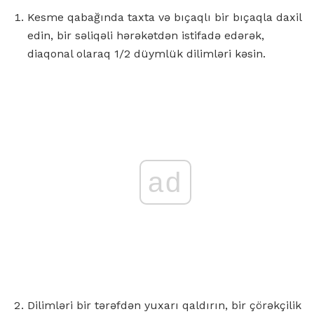
Kesme qabağında taxta və bıçaqlı bir bıçaqla daxil
edin, bir səliqəli hərəkətdən istifadə edərək,
diaqonal olaraq 1/2 düymlük dilimləri kəsin.
ad
Dilimləri bir tərəfdən yuxarı qaldırın, bir çörəkçilik