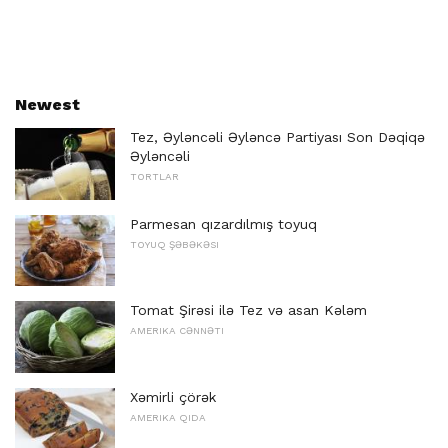
Newest
Tez, Əyləncəli Əyləncə Partiyası Son Dəqiqə
Əyləncəli
TORTLAR
Parmesan qızardılmış toyuq
TOYUQ ŞƏBƏKƏSI
Tomat Şirəsi ilə Tez və asan Kələm
AMERIKA CƏNNƏTI
Xəmirli çörək
AMERIKA QIDA