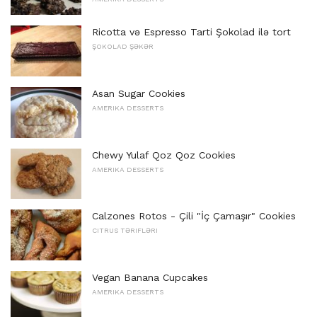
Ricotta və Espresso Tarti Şokolad ilə tort
ŞOKOLAD ŞƏKƏR
Asan Sugar Cookies
AMERIKA DESSERTS
Chewy Yulaf Qoz Qoz Cookies
AMERIKA DESSERTS
Calzones Rotos - Çili "İç Çamaşır" Cookies
CITRUS TƏRIFLƏRI
Vegan Banana Cupcakes
AMERIKA DESSERTS