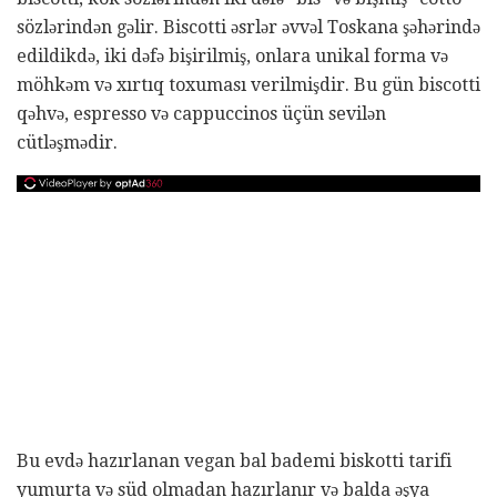
sözlərindən gəlir. Biscotti əsrlər əvvəl Toskana şəhərində
edildikdə, iki dəfə bişirilmiş, onlara unikal forma və
möhkəm və xırtıq toxuması verilmişdir. Bu gün biscotti
qəhvə, espresso və cappuccinos üçün sevilən
cütləşmədir.
Bu evdə hazırlanan vegan bal bademi biskotti tarifi
yumurta və süd olmadan hazırlanır və balda əşya