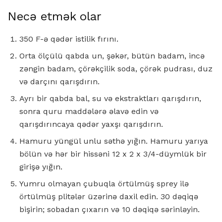
Necə etmək olar
350 F-ə qədər istilik fırını.
Orta ölçülü qabda un, şəkər, bütün badam, incə
zəngin badam, çörəkçilik soda, çörək pudrası, duz
və darçını qarışdırın.
Ayrı bir qabda bal, su və ekstraktları qarışdırın,
sonra quru maddələrə əlavə edin və
qarışdırıncaya qədər yaxşı qarışdırın.
Hamuru yüngül unlu səthə yığın. Hamuru yarıya
bölün və hər bir hissəni 12 x 2 x 3/4-düymlük bir
girişə yığın.
Yumru olmayan çubuqla örtülmüş sprey ilə
örtülmüş plitələr üzərinə daxil edin. 30 dəqiqə
bişirin; sobadan çıxarın və 10 dəqiqə sərinləyin.