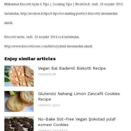
Mükəmməl Biscotti üçün 6 Tips |
Cooking Tips |
NoshOn.It.
(nd).
26 noyabr 2016
tarixindən, http://noshon.it/tips/6-tips-for-making-perfect-biscotti/ ünvanından
alındı.
Biscotti tarixi.
(nd).
26 noyabr 2016-cı il tarixindən,
http://www.biscottizone.com/history.html ünvanından alındı
Enjoy similar articles
Vegan Bal Bademli Biskotti Recipe
PEÇENYELƏR
Glutensiz Nəhəng Limon Zəncəfil Cookies
Recipe
AMERIKA QIDA
No-Bake Süt-Free Vegan Şokolad yulaf
ezmesi Cookies
AMERIKA DESSERTS