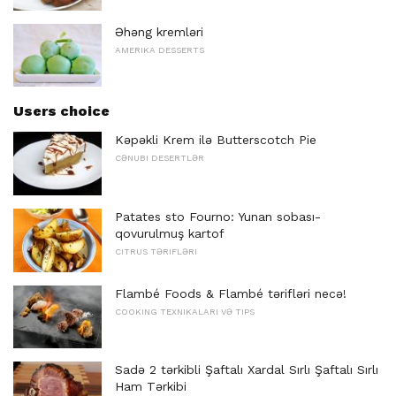
Əhəng kremləri
AMERIKA DESSERTS
Users choice
Kəpəkli Krem ilə Butterscotch Pie
CƏNUBI DESERTLƏR
Patates sto Fourno: Yunan sobası-
qovurulmuş kartof
CITRUS TƏRIFLƏRI
Flambé Foods & Flambé tərifləri necə!
COOKING TEXNIKALARI VƏ TIPS
Sadə 2 tərkibli Şaftalı Xardal Sırlı Şaftalı Sırlı
Ham Tərkibi