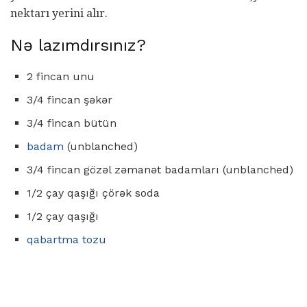
nektarı yerini alır.
Nə lazımdırsınız?
2 fincan unu
3/4 fincan şəkər
3/4 fincan bütün
badam
(unblanched)
3/4 fincan gözəl zəmanət badamları (unblanched)
1/2 çay qaşığı çörək soda
1/2 çay qaşığı
qabartma tozu