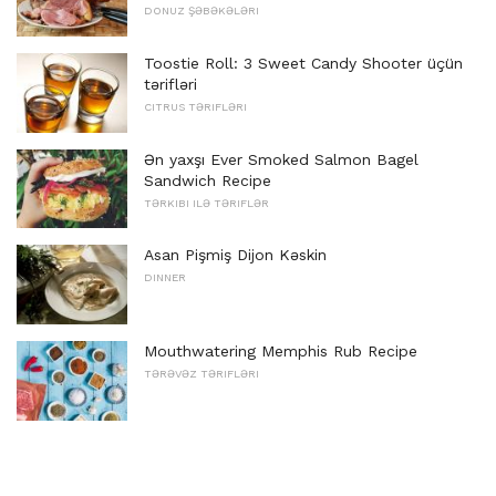
DONUZ ŞƏBƏKƏLƏRI
Toostie Roll: 3 Sweet Candy Shooter üçün
tərifləri
CITRUS TƏRIFLƏRI
Ən yaxşı Ever Smoked Salmon Bagel
Sandwich Recipe
TƏRKIBI ILƏ TƏRIFLƏR
Asan Pişmiş Dijon Kəskin
DINNER
Mouthwatering Memphis Rub Recipe
TƏRƏVƏZ TƏRIFLƏRI