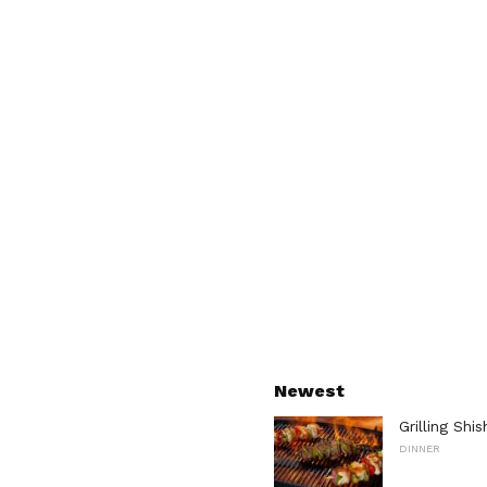
Newest
Grilling Shi
DINNER