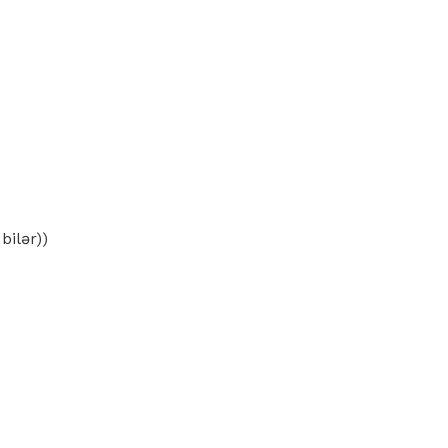
bilər))