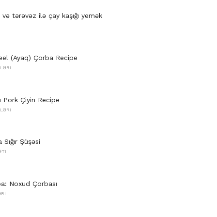
 və tərəvəz ilə çay kaşığı yemək
el (Ayaq) Çorba Recipe
LƏRI
ı Pork Çiyin Recipe
LƏRI
Sığır Şüşəsi
ƏTI
pa: Noxud Çorbası
ƏRI