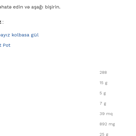
hatə edin və aşağı bişirin.
z
:
ayız kolbasa gül
t Pot
288
15 g
5 g
7 g
39 mq
892 mg
25 g