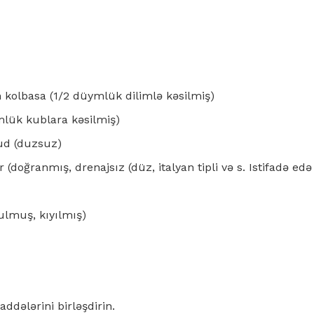
n kolbasa (1/2 düymlük dilimlə kəsilmiş)
mlük kublara kəsilmiş)
xud (duzsuz)
 (doğranmış, drenajsız (düz, italyan tipli və s. Istifadə edə 
ulmuş, kıyılmış)
dələrini birləşdirin.