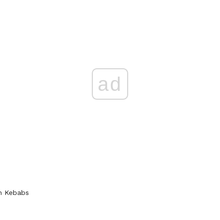
ad
sh Kebabs