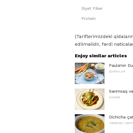
Diyet Fiber
Protein
(Tariflerimizdeki qidala
edilməlidir, fərdi nəticələ
Enjoy similar articles
Paula'nın D
ŞORBALAR
Sarımsaq və
DINNER
Dichicha ça
TƏRƏVƏZ TƏRIF