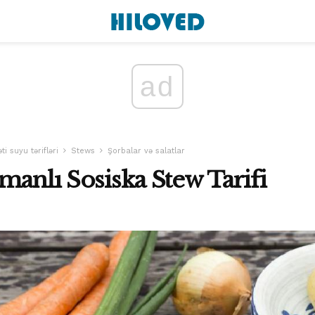
ad
i suyu tərifləri
Stews
Şorbalar və salatlar
manlı Sosiska Stew Tarifi