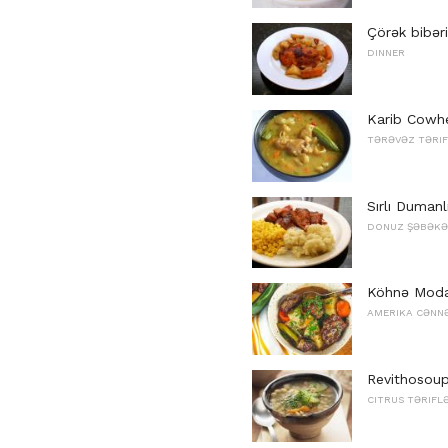
Çörək bibəri
DINNER
Karib Cowhe
TƏRƏVƏZ TƏRIF
Sırlı Dumanl
DONUZ ŞƏBƏKƏ
Köhnə Moda 
AMERIKA CƏNN
Revithosou
CITRUS TƏRIFL