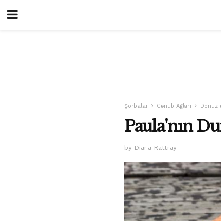
Şorbalar
Cənub Ağları
Donuz ət
Paula'nın Du
by Diana Rattray