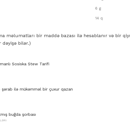
6 g
14 q
nma məlumatları bir maddə bazası ilə hesablanır və bir q
r dəyişə bilər.)
umanlı Sosiska Stew Tarifi
 şərab ilə mükəmməl bir çuxur qazan
tmış buğda şorbası
LƏRI