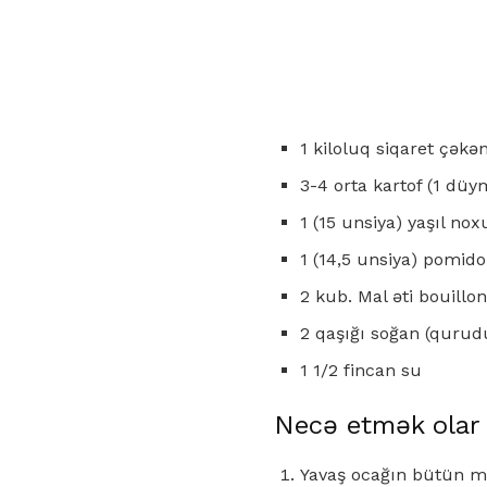
1 kiloluq siqaret çəkə
3-4 orta kartof (1 düy
1 (15 unsiya) yaşıl no
1 (14,5 unsiya) pomidor
2 kub. Mal əti bouillon
2 qaşığı soğan (qurud
1 1/2 fincan su
Necə etmək olar
Yavaş ocağın bütün mad