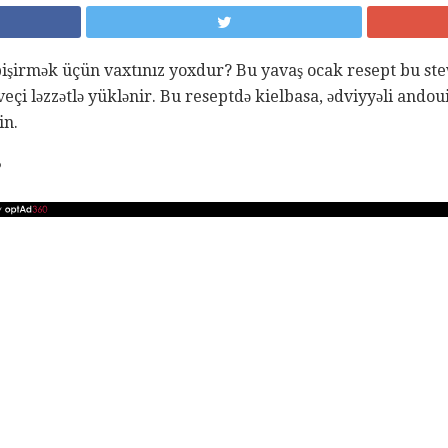
 bişirmək üçün vaxtınız yoxdur? Bu yavaş ocak resept bu s
veçi ləzzətlə yüklənir. Bu reseptdə kielbasa, ədviyyəli andoui
in.
?