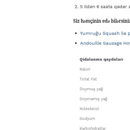
5 ildən 6 saata qədər ə
Siz həmçinin edə bilərsini
Yumruğu Squash ilə p
Andouille Sausage Ho
Qidalanma qaydaları
Kalori
Total Fat
Doymuş yağ
Doymamış yağ
Xolesterol
Sodyum
Karbohidratlar