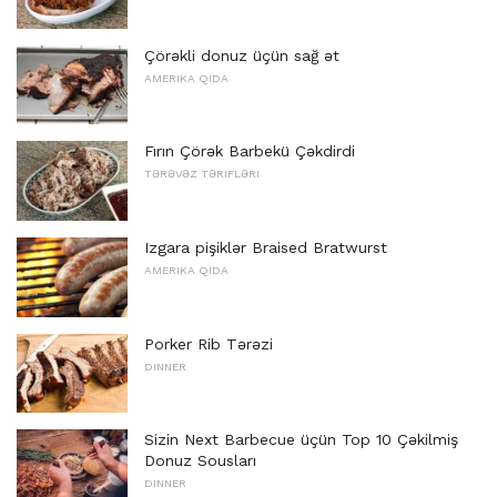
Çörəkli donuz üçün sağ ət
AMERIKA QIDA
Fırın Çörək Barbekü Çəkdirdi
TƏRƏVƏZ TƏRIFLƏRI
Izgara pişiklər Braised Bratwurst
AMERIKA QIDA
Porker Rib Tərəzi
DINNER
Sizin Next Barbecue üçün Top 10 Çəkilmiş
Donuz Sousları
DINNER