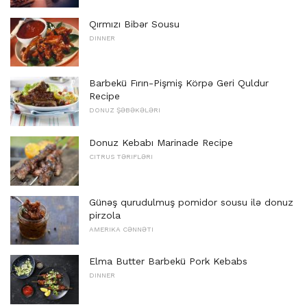
Qırmızı Bibər Sousu
DINNER
Barbekü Fırın-Pişmiş Körpə Geri Quldur
Recipe
DONUZ ŞƏBƏKƏLƏRI
Donuz Kebabı Marinade Recipe
CITRUS TƏRIFLƏRI
Günəş qurudulmuş pomidor sousu ilə donuz
pirzola
AMERIKA CƏNNƏTI
Elma Butter Barbekü Pork Kebabs
DINNER