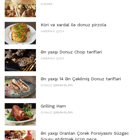
DINNER
Köri və xardal ilə donuz pirzola
AMERIKA QIDA
Ən yaxşı Donuz Chop tərifləri
AMERIKA QIDA
Ən yaxşı 14 Ən Çəkilmiş Donuz tərifləri
DONUZ ŞƏBƏKƏLƏRI
Grilling Ham
DONUZ ŞƏBƏKƏLƏRI
Ən yaxşı Oranları Çörək Porsiyasını Süzgəc
Sousu etdirmək üçün necə