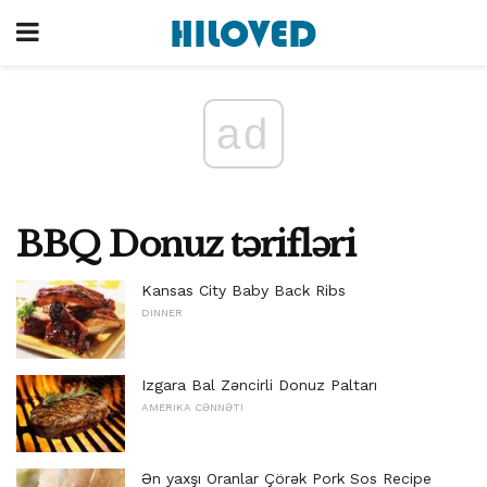
ad
BBQ Donuz tərifləri
Kansas City Baby Back Ribs
DINNER
Izgara Bal Zəncirli Donuz Paltarı
AMERIKA CƏNNƏTI
Ən yaxşı Oranlar Çörək Pork Sos Recipe