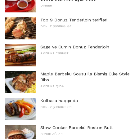
DINNER
Top 9 Donuz Tenderloin tərifləri
DONUZ ŞƏBƏKƏLƏRI
Sage və Cumin Donuz Tenderloin
AMERIKA CƏNNƏTI
Maple Barbekü Sousu ilə Bişmiş Ölkə Style
Ribs
AMERIKA QIDA
Kolbasa haqqında
DONUZ ŞƏBƏKƏLƏRI
Slow Cooker Barbekü Boston Butt
CƏNUB AĞLARI