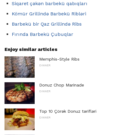
Siqaret çəkən barbekü qabıqları
Kömür Grillində Barbekü Ribləri
Barbekü bir Qaz Grillində Ribs
Fırında Barbekü Çubuqlar
Enjoy similar articles
Memphis-Style Ribs
DINNER
Donuz Chop Marinade
DINNER
Top 10 Çörək Donuz tərifləri
DINNER