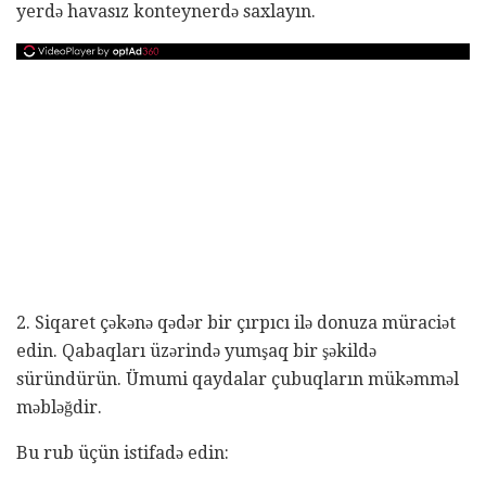
yerdə havasız konteynerdə saxlayın.
2. Siqaret çəkənə qədər bir çırpıcı ilə donuza müraciət
edin. Qabaqları üzərində yumşaq bir şəkildə
süründürün. Ümumi qaydalar çubuqların mükəmməl
məbləğdir.
Bu rub üçün istifadə edin: