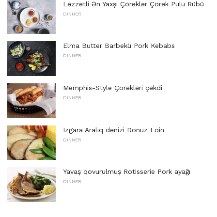
Ləzzətli Ən Yaxşı Çörəklər Çörək Pulu Rübü
DINNER
Elma Butter Barbekü Pork Kebabs
DINNER
Memphis-Style Çörəkləri çəkdi
DINNER
Izgara Aralıq dənizi Donuz Loin
DINNER
Yavaş qovurulmuş Rotisserie Pork ayağı
DINNER