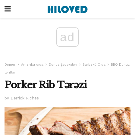
ad
Dinner
Amerika qida
Donuz Şəbəkələri
Barbekü Qida
BBQ Donuz
tərifləri
Porker Rib Tərəzi
by Derrick Riches