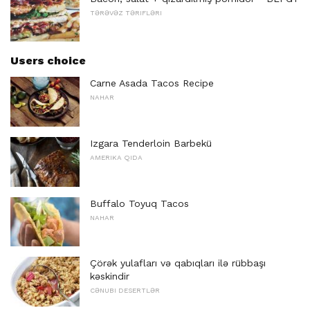
TƏRƏVƏZ TƏRIFLƏRI
Users choice
Carne Asada Tacos Recipe
NAHAR
Izgara Tenderloin Barbekü
AMERIKA QIDA
Buffalo Toyuq Tacos
NAHAR
Çörək yulafları və qabıqları ilə rübbaşı
kəskindir
CƏNUBI DESERTLƏR