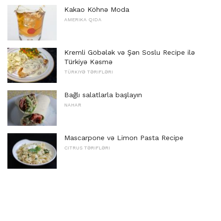
Kakao Köhnə Moda
AMERIKA QIDA
Kremli Göbələk və Şən Soslu Recipe ilə
Türkiyə Kəsmə
TÜRKIYƏ TƏRIFLƏRI
Bağlı salatlarla başlayın
NAHAR
Mascarpone və Limon Pasta Recipe
CITRUS TƏRIFLƏRI