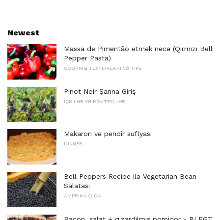
Newest
Massa de Pimentão etmək necə (Qırmızı Bell
Pepper Pasta)
COOKING TEXNIKALARI VƏ TIPS
Pinot Noir Şarına Giriş
İÇKILƏR VƏ KOKTEYLLƏR
Makaron və pendir suflyası
DINNER
Bell Peppers Recipe ilə Vegetarian Bean
Salatası
AMERIKA QIDA
Bacon, salat + qızardılmış pomidor - BLFGT