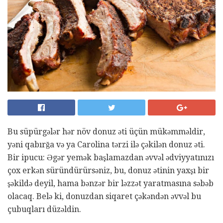
Bu süpürgələr hər növ donuz əti üçün mükəmməldir,
yəni qabırğa və ya Carolina tərzi ilə çəkilən donuz əti.
Bir ipucu: Əgər yemək başlamazdan əvvəl ədviyyatınızı
çox erkən süründürürsəniz, bu, donuz ətinin yaxşı bir
şəkildə deyil, hama bənzər bir ləzzət yaratmasına səbəb
olacaq. Belə ki, donuzdan siqaret çəkəndən əvvəl bu
çubuqları düzəldin.