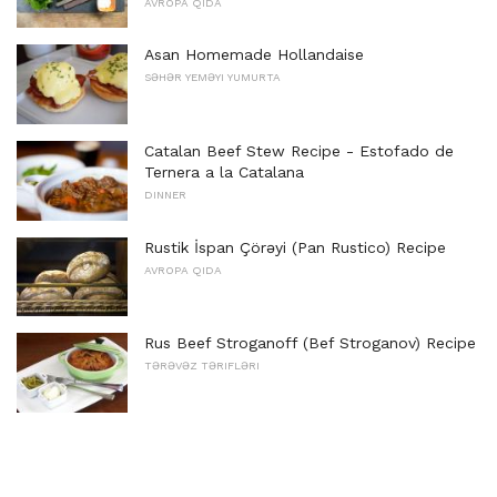
AVROPA QIDA
Asan Homemade Hollandaise
SƏHƏR YEMƏYI YUMURTA
Catalan Beef Stew Recipe - Estofado de
Ternera a la Catalana
DINNER
Rustik İspan Çörəyi (Pan Rustico) Recipe
AVROPA QIDA
Rus Beef Stroganoff (Bef Stroganov) Recipe
TƏRƏVƏZ TƏRIFLƏRI