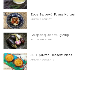
Evdə Barbekü Toyuq Küftəsi
AMERIKA CƏNNƏTI
Balqabaq ləzzətli güveç
BACON TƏRIFLƏRI
50 + Şükran Dessert Ideas
AMERIKA DESSERTS