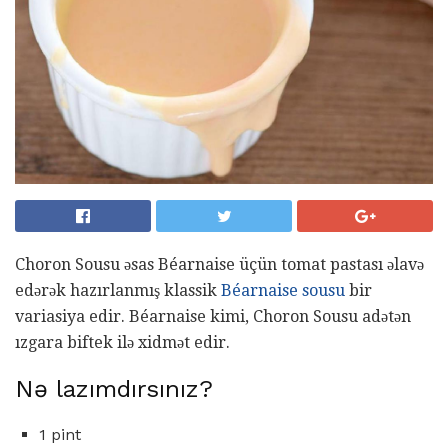
Choron Sousu əsas Béarnaise üçün tomat pastası əlavə
edərək hazırlanmış klassik
Béarnaise sousu
bir
variasiya edir. Béarnaise kimi, Choron Sousu adətən
ızgara biftek ilə xidmət edir.
Nə lazımdırsınız?
1 pint