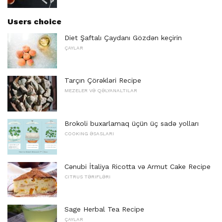
Users choice
Diet Şaftalı Çaydanı Gözdən keçirin
ÇAYLAR
Tarçın Çörəkləri Recipe
MEZELER VƏ QƏLYANALTILAR
Brokoli buxarlamaq üçün üç sadə yolları
COOKING ƏSASLARI
Cənubi İtaliya Ricotta və Armut Cake Recipe
CITRUS TƏRIFLƏRI
Sage Herbal Tea Recipe
ÇAYLAR