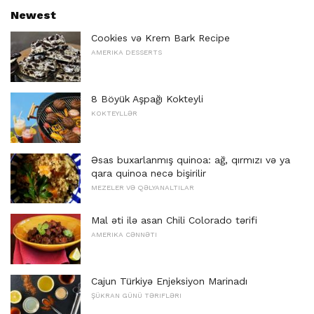
Newest
Cookies və Krem Bark Recipe
AMERIKA DESSERTS
8 Böyük Aşpağı Kokteyli
KOKTEYLLƏR
Əsas buxarlanmış quinoa: ağ, qırmızı və ya
qara quinoa necə bişirilir
MEZELER VƏ QƏLYANALTILAR
Mal əti ilə asan Chili Colorado tərifi
AMERIKA CƏNNƏTI
Cajun Türkiyə Enjeksiyon Marinadı
ŞÜKRAN GÜNÜ TƏRIFLƏRI