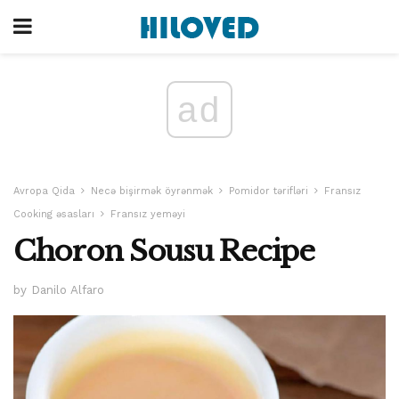
ad
Avropa Qida
Necə bişirmək öyrənmək
Pomidor tərifləri
Fransız
Cooking əsasları
Fransız yeməyi
Choron Sousu Recipe
by Danilo Alfaro