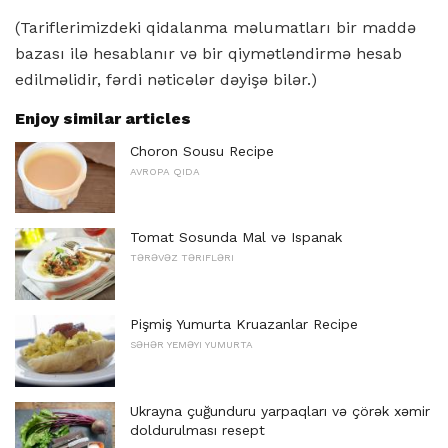
(Tariflerimizdeki qidalanma məlumatları bir maddə
bazası ilə hesablanır və bir qiymətləndirmə hesab
edilməlidir, fərdi nəticələr dəyişə bilər.)
Enjoy similar articles
Choron Sousu Recipe
AVROPA QIDA
Tomat Sosunda Mal və Ispanak
TƏRƏVƏZ TƏRIFLƏRI
Pişmiş Yumurta Kruazanlar Recipe
SƏHƏR YEMƏYI YUMURTA
Ukrayna çuğunduru yarpaqları və çörək xəmir
doldurulması resept