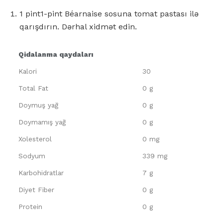
1 pint1-pint Béarnaise sosuna tomat pastası ilə
qarışdırın. Dərhal xidmət edin.
Qidalanma qaydaları
Kalori
30
Total Fat
0 g
Doymuş yağ
0 g
Doymamış yağ
0 g
Xolesterol
0 mg
Sodyum
339 mg
Karbohidratlar
7 g
Diyet Fiber
0 g
Protein
0 g