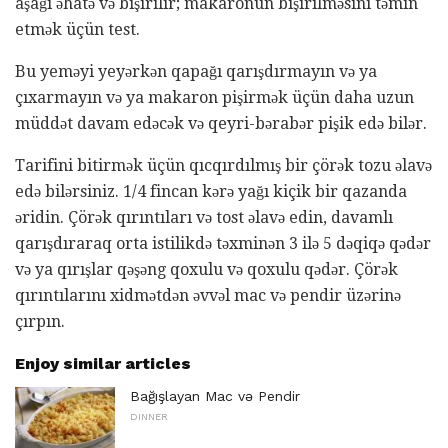
aşağı əhatə və bişirilir; makaronun bişirilməsini təmin
etmək üçün test.
Bu yeməyi yeyərkən qapağı qarışdırmayın və ya
çıxarmayın və ya makaron pişirmək üçün daha uzun
müddət davam edəcək və qeyri-bərabər pişik edə bilər.
Tarifini bitirmək üçün qıcqırdılmış bir çörək tozu əlavə
edə bilərsiniz. 1/4 fincan kərə yağı kiçik bir qazanda
əridin. Çörək qırıntıları və tost əlavə edin, davamlı
qarışdıraraq orta istilikdə təxminən 3 ilə 5 dəqiqə qədər
və ya qırışlar qəşəng qoxulu və qoxulu qədər. Çörək
qırıntılarını xidmətdən əvvəl mac və pendir üzərinə
çırpın.
Enjoy similar articles
Bağışlayan Mac və Pendir
DINNER