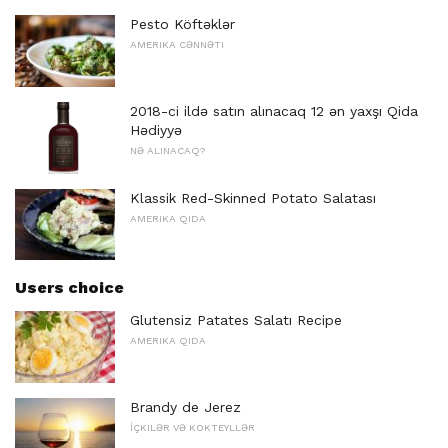
Pesto Köftəklər
AMERIKA CƏNNƏTI
2018-ci ildə satın alınacaq 12 ən yaxşı Qida
Hədiyyə
NƏ ALINACAQ?
Klassik Red-Skinned Potato Salatası
AMERIKA QIDA
Users choice
Glutensiz Patates Salatı Recipe
AMERIKA QIDA
Brandy de Jerez
İÇKILƏR VƏ KOKTEYLLƏR