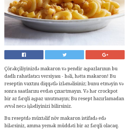
Çörəkçiliyinizdə makaron və pendir aşpazlarının bu
dadlı rahatlatıcı versiyası - bəli, hətta makaron! Bu
reseptin vaxtını diqqətlə izləməlisiniz; bunu etməyin və
sonra saatlarını evdən çıxartmayın. Və hər crockpot
bir az fərqli aşpaz unutmayın; Bu resept hazırlamadan
əvvəl necə işlədiyinizi bilirsiniz.
Bu reseptdə müxtəlif növ makaron istifadə edə
bilərsiniz, amma yemək müddəti bir az fərqli olacaq.