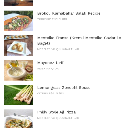
Brokoli Karnabahar Salatı Recipe
TƏRƏVƏZ TƏRIFLƏRI
Mentaiko Fransa (Kremli Mentaiko Caviar ilə
Baget)
MEZELER VƏ QƏLYANALTILAR
Mayonez tərifi
AMERIKA QIDA
Lemongrass Zəncəfil Sousu
CITRUS TƏRIFLƏRI
Philly Style Ağ Pizza
MEZELER VƏ QƏLYANALTILAR