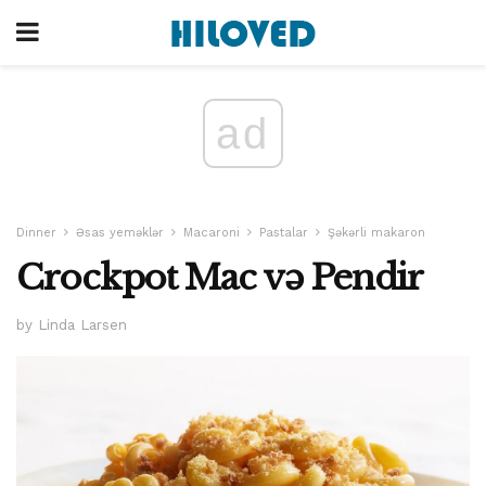
ad
Dinner
Əsas yeməklər
Macaroni
Pastalar
Şəkərli makaron
Crockpot Mac və Pendir
by Linda Larsen