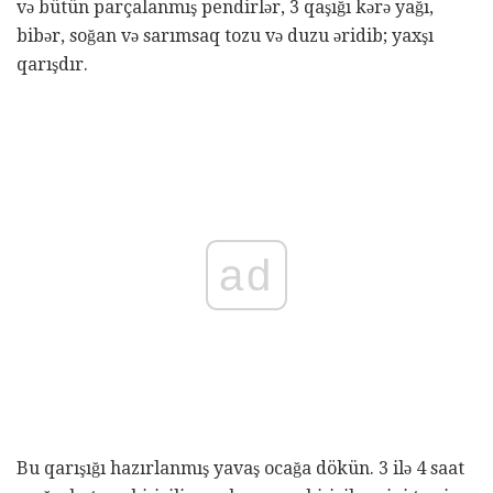
və bütün parçalanmış pendirlər, 3 qaşığı kərə yağı,
bibər, soğan və sarımsaq tozu və duzu əridib; yaxşı
qarışdır.
ad
Bu qarışığı hazırlanmış yavaş ocağa dökün. 3 ilə 4 saat