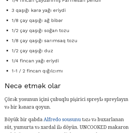
1/4 fincan çaydanmış Parmesan pendir
3 qaşığı kərə yağı eriydi
1/8 çay qaşığı ağ bibər
1/2 çay qaşığı soğan tozu
1/8 çay qaşığı sarımsaq tozu
1/2 çay qaşığı duz
1/4 fincan yağı eriydi
1-1 / 2 fincan qığılcımı
Necə etmək olar
Çörək yosunun içini çubuqlu pişirici spreylə spreylayın
və bir kənara qoyun.
Böyük bir qabda
Alfredo sousunu
təzə və buxarlanan
süt, yumurta və xardal ilə döyün. UNCOOKED makaron