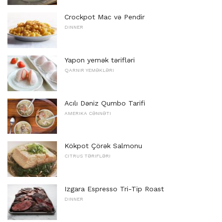
Crockpot Mac və Pendir
DINNER
Yapon yemək tərifləri
QARNIR YEMƏKLƏRI
Acılı Dəniz Qumbo Tarifi
AMERIKA CƏNNƏTI
Kökpot Çörək Salmonu
CITRUS TƏRIFLƏRI
Izgara Espresso Tri-Tip Roast
DINNER