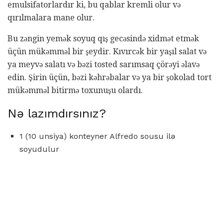
emulsifatorlardır ki, bu qablar kremli olur və
qırılmalara mane olur.
Bu zəngin yemək soyuq qış gecəsində xidmət etmək
üçün mükəmməl bir şeydir. Kıvırcək bir yaşıl salat və
ya meyvə salatı və bəzi tosted sarımsaq çörəyi əlavə
edin. Şirin üçün, bəzi kəhrəbalar və ya bir şokolad tort
mükəmməl bitirmə toxunuşu olardı.
Nə lazımdırsınız?
1 (10 unsiya) konteyner Alfredo sousu ilə
soyudulur