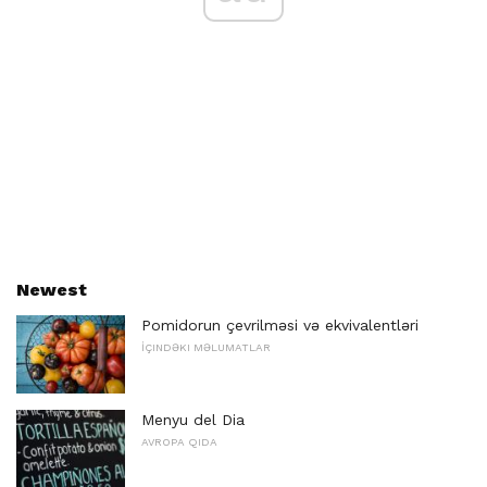
Newest
Pomidorun çevrilməsi və ekvivalentləri
İÇINDƏKI MƏLUMATLAR
Menyu del Dia
AVROPA QIDA