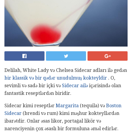
Delilah, White Lady və Chelsea Sidecar adları ilə gedən
bir klassik və bir qədər unudulmuş kokteyldir
. O,
sevimli və sadə bir içki və
Sidecar ailə
içərisində olan
fantastik reseptlərdən biridir.
Sidecar kimi reseptlər
Margarita
(tequila) və
Boston
Sidecar
(brendi və rum) kimi məşhur kokteyllərdən
ibarətdir. Onlar əsas likor, portağal likör və
narenciyenin çox əsaslı bir formuluna əməl edirlər.