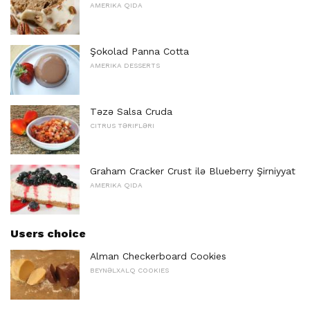
AMERIKA QIDA
Şokolad Panna Cotta
AMERIKA DESSERTS
Təzə Salsa Cruda
CITRUS TƏRIFLƏRI
Graham Cracker Crust ilə Blueberry Şirniyyat
AMERIKA QIDA
Users choice
Alman Checkerboard Cookies
BEYNƏLXALQ COOKIES