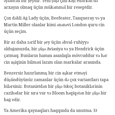
əyləncəli bir şeydir. Yeni şüşə çini kəşf edərkən də
arxayın olmaq üçün mükəmməl bir reseptdir.
Çox dəbli Ağ Lady üçün, Beefeater, Tanqueray və ya
Martin Miller olanlar kimi ənənəvi London quru cin
üçün seçim.
Bir az daha zərif bir şey üçün əhval-ruhiyyə
olduğunuzda, bir şüşə Aviasiya və ya Hendrick üçün
çatmaq. Bunların hamısı asanlıqla mövcuddur və hər
cin aşiqinin bilməsi lazım olan markalar arasında.
Benzersiz hazırlanmış bir cin aşkar etməyi
düşündüyünüz zamanlar üçün də çox variantları tapa
bilərsiniz. Botanistdən bir şüşə İskoç botaniklərinin
cazibədar bir sıra var və Bloom həqiqətən bir şüşə bir
bağ edir.
Ya Amerika qaynaqları haqqında da unutma. St