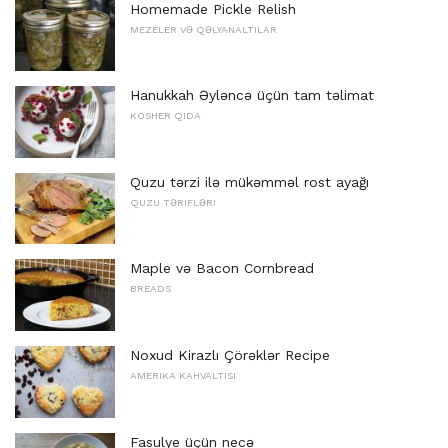
Homemade Pickle Relish
MEZELER VƏ QƏLYANALTILAR
Hanukkah Əyləncə üçün tam təlimat
KOSHER QIDA
Quzu tərzi ilə mükəmməl rost ayağı
QUZU TƏRIFLƏRI
Maple və Bacon Cornbread
BREADS
Noxud Kirazlı Çörəklər Recipe
AMERIKA KAHVALTISI
Fasulye üçün necə