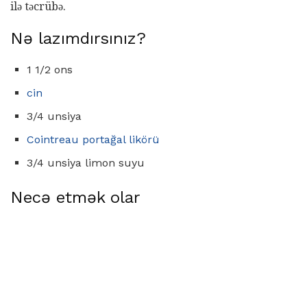
ilə təcrübə.
Nə lazımdırsınız?
1 1/2 ons
cin
3/4 unsiya
Cointreau portağal likörü
3/4 unsiya limon suyu
Necə etmək olar