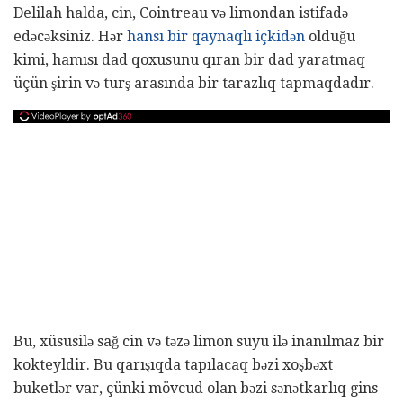
Delilah halda, cin, Cointreau və limondan istifadə
edəcəksiniz. Hər
hansı bir qaynaqlı içkidən
olduğu
kimi, hamısı dad qoxusunu qıran bir dad yaratmaq
üçün şirin və turş arasında bir tarazlıq tapmaqdadır.
Bu, xüsusilə sağ cin və təzə limon suyu ilə inanılmaz bir
kokteyldir. Bu qarışıqda tapılacaq bəzi xoşbəxt
buketlər var, çünki mövcud olan bəzi sənətkarlıq gins