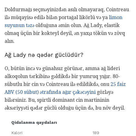
Doldurmağı seçməyinizdən asılı olmayaraq, Cointreau
ilə müqayisə edilə bilən portağal likörlü və ya
limon
suyunun təzə
olduğuna əmin olun. Ağ Lady, elastik
olmaq üçün bir kokteyl deyil, ən yaxşı tökün və zövq
alın.
Ağ Lady nə qədər güclüdür?
O, bütün incə və günahsız görünər, amma ağ lideri
alkoqolun tərkibinə gəldikdə bir yumruq yığır. 80-
sübutlu bir cin və Cointreau ilə edildikdə, onu
25 faiz
ABV (50 sübut) ətrafında ağır çəkəcəyini
gözləyə
bilərsiniz. Bu, spirtli dominant cin martininin
əksəriyyəti qədər güclü olduğu üçün də, bu növ deyil.
Qidalanma qaydaları
Kalori
189