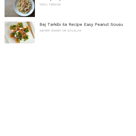
YERLI TƏRKIBI
Bej Tərkibi ilə Recipe Easy Peanut Sousu
SƏHƏR YEMƏYI VƏ SOUSLAR