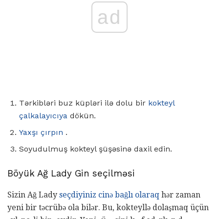
ad
Tərkibləri buz küpləri ilə dolu bir
kokteyl
çalkalayıcıya
dökün.
Yaxşı çırpın
.
Soyudulmuş kokteyl şüşəsinə daxil edin.
Böyük Ağ Lady Gin seçilməsi
Sizin Ağ Lady
seçdiyiniz cinə bağlı olaraq
hər zaman
yeni bir təcrübə ola bilər. Bu, kokteyllə dolaşmaq üçün