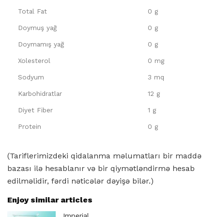
Total Fat
0 g
Doymuş yağ
0 g
Doymamış yağ
0 g
Xolesterol
0 mg
Sodyum
3 mq
Karbohidratlar
12 g
Diyet Fiber
1 g
Protein
0 g
(Tariflerimizdeki qidalanma məlumatları bir maddə
bazası ilə hesablanır və bir qiymətləndirmə hesab
edilməlidir, fərdi nəticələr dəyişə bilər.)
Enjoy similar articles
Imperial