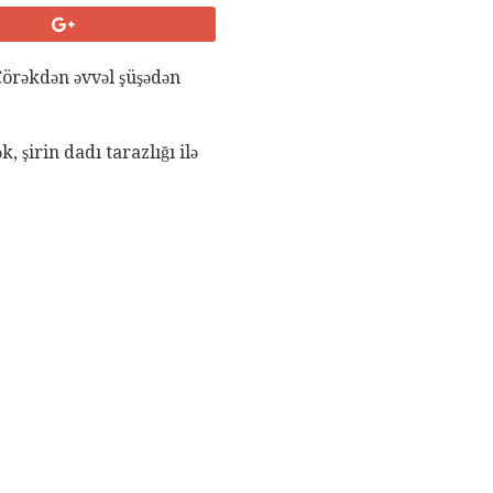
 Çörəkdən əvvəl şüşədən
 şirin dadı tarazlığı ilə