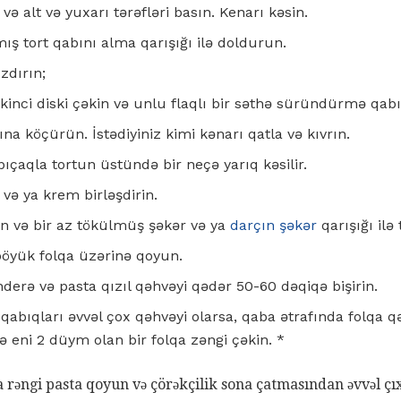
ə alt və yuxarı tərəfləri basın. Kenarı kəsin.
mış tort qabını alma qarışığı ilə doldurun.
zdırın;
nci diski çəkin və unlu flaqlı bir səthə süründürmə qabığı
a köçürün. İstədiyiniz kimi kənarı qatla və kıvrın.
bıçaqla tortun üstündə bir neçə yarıq kəsilir.
ə ya krem ​​birləşdirin.
ın və bir az tökülmüş şəkər və ya
darçın şəkər
qarışığı ilə
 böyük folqa üzərinə qoyun.
derə və pasta qızıl qəhvəyi qədər 50-60 dəqiqə bişirin.
abıqları əvvəl çox qəhvəyi olarsa, qaba ətrafında folqa q
 eni 2 düym olan bir folqa zəngi çəkin. *
qa rəngi pasta qoyun və çörəkçilik sona çatmasından əvvəl ç