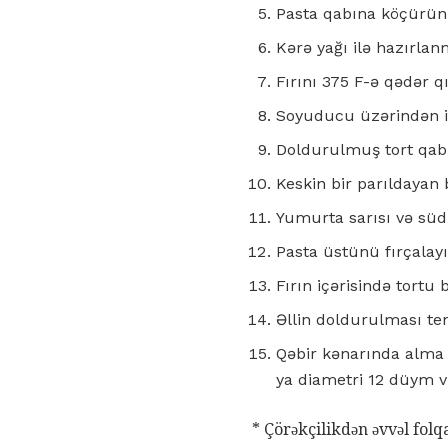
Pasta qabına köçürün v
Kərə yağı ilə hazırlan
Fırını 375 F-ə qədər qı
Soyuducu üzərindən iki
Doldurulmuş tort qabın
Keskin bir parıldayan 
Yumurta sarısı və süd v
Pasta üstünü fırçalay
Fırın içərisində tortu
Əllin doldurulması ten
Qəbir kənarında alma q
ya diametri 12 düym və
* Çörəkçilikdən əvvəl fol