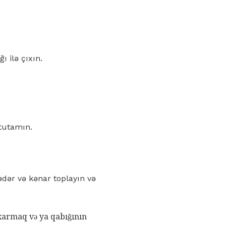
 ilə çıxın.
 tutamın.
ədər və kənar toplayın və
ıxarmaq və ya qabığının