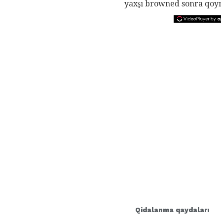
yaxşı browned sonra qoy
Qidalanma qaydaları