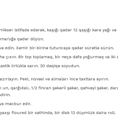
mikser istifadə edərək, kaşığı qədər 12 qaşığı kərə yağı və
amarlığa qədər döyün.
və edin. Xəmir bir-birinə tutuncaya qədər sürətlə sürün.
thə çıxın. Bir top toplamaq, bir neçə dəfə yoğurmaq və ik
plastik örtüklə sarın. 30 dəqiqə soyudun.
ırlayın. Peel, nüvəsi və almaları incə taxtlara ayırın.
 un, qarğıdalı, 1/2 fincan şəkərli şəkər, qəhvəyi şəkər, dar
dirin.
əyə məcbur edir.
 yaxşı floured bir səthində, bir disk 12 düymlük dairə roll.