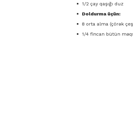
1/2 çay qaşığı duz
Doldurma üçün:
8 orta alma (çörək çeş
1/4 fincan bütün məq