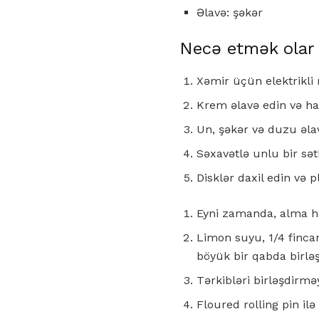
Əlavə: şəkər
Necə etmək olar
Xəmir üçün elektrikli 
Krem əlavə edin və h
Un, şəkər və duzu əla
Səxavətlə unlu bir sə
Disklər daxil edin və 
Eyni zamanda, alma haz
Limon suyu, 1/4 fincan
böyük bir qabda birləş
Tərkibləri birləşdirm
Floured rolling pin ilə