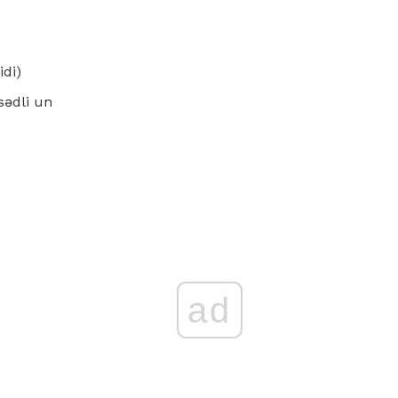
idi)
sədli un
ad