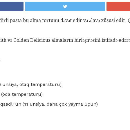
dirli pasta bu alma tortunu dəvət edir və əlavə xüsusi edir.
 və Golden Delicious almaların birləşməsini istifadə edərək,
?
(6 unsiya, otaq temperaturu)
r (oda temperaturu)
qsədli un (11 unsiya, daha çox yayma üçün)