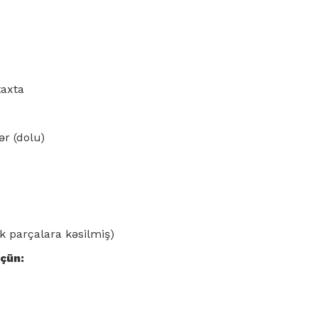
taxta
ər (dolu)
ik parçalara kəsilmiş)
çün: