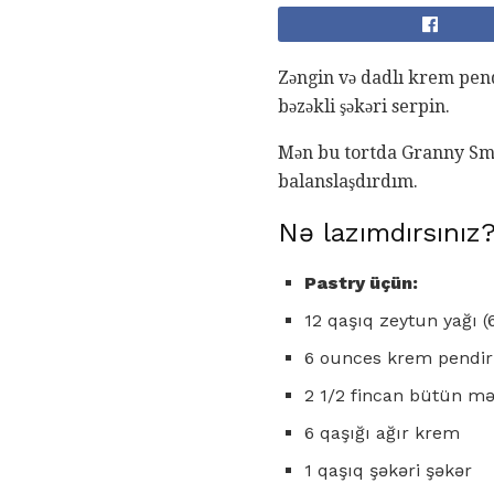
Zəngin və dadlı krem ​​pen
bəzəkli şəkəri serpin.
Mən bu tortda Granny Smith
balanslaşdırdım.
Nə lazımdırsınız
Pastry üçün:
12 qaşıq zeytun yağı 
6 ounces krem ​​pendi
2 1/2 fincan bütün mə
6 qaşığı ağır krem
1 qaşıq şəkəri şəkər