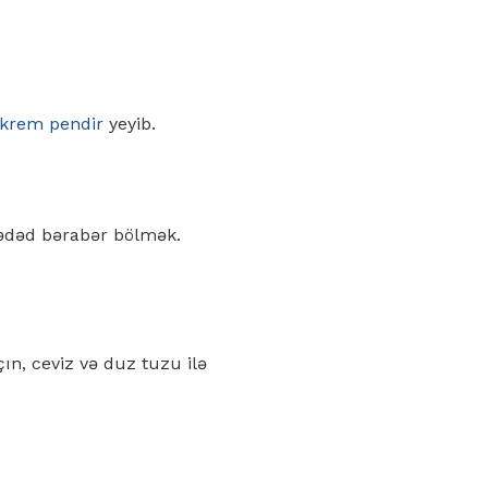
krem pendir
yeyib.
i ədəd bərabər bölmək.
çın, ceviz və duz tuzu ilə