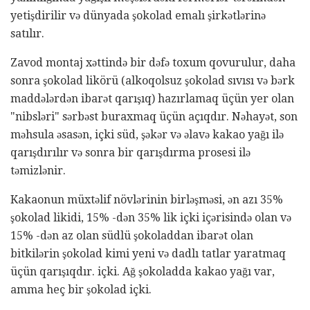
yetişdirilir və dünyada şokolad emalı şirkətlərinə
satılır.
Zavod montaj xəttində bir dəfə toxum qovurulur, daha
sonra şokolad likörü (alkoqolsuz şokolad sıvısı və bərk
maddələrdən ibarət qarışıq) hazırlamaq üçün yer olan
"nibsləri" sərbəst buraxmaq üçün açıqdır. Nəhayət, son
məhsula əsasən, içki süd, şəkər və əlavə kakao yağı ilə
qarışdırılır və sonra bir qarışdırma prosesi ilə
təmizlənir.
Kakaonun müxtəlif növlərinin birləşməsi, ən azı 35%
şokolad likidi, 15% -dən 35% lik içki içərisində olan və
15% -dən az olan südlü şokoladdan ibarət olan
bitkilərin şokolad kimi yeni və dadlı tatlar yaratmaq
üçün qarışıqdır. içki. Ağ şokoladda kakao yağı var,
amma heç bir şokolad içki.