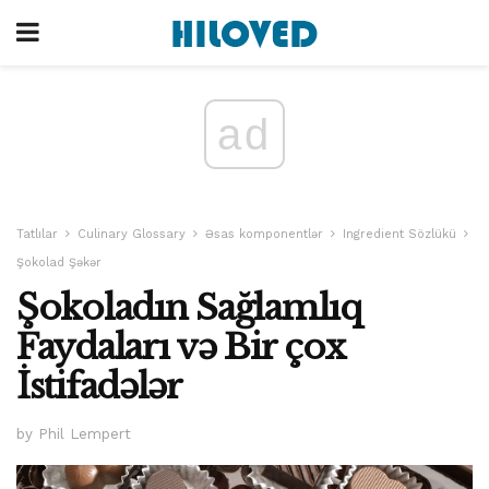
ad
Tatlılar
Culinary Glossary
Əsas komponentlər
Ingredient Sözlükü
Şokolad Şəkər
Şokoladın Sağlamlıq
Faydaları və Bir çox
İstifadələr
by Phil Lempert