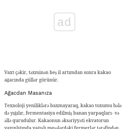
ad
Vaxt çəkir, təxminən beş il artımdan sonra kakao
ağacında güllər görünür.
Ağacdan Masanıza
Texnoloji yeniliklərə baxmayaraq, kakao toxumu hələ
də yığılır, fermentasiya edilmiş banan yarpaqları- və
əllə qurudulur. Kakaonun əksəriyyəti ekvatorun
yaxınlığında yağışlı meşələrdəki fermerlər tərəfindən