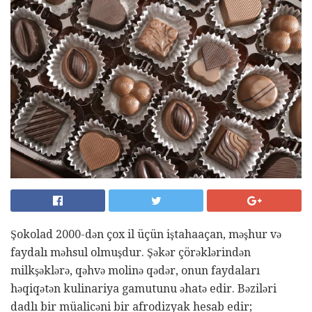
Şokolad 2000-dən çox il üçün iştahaaçan, məşhur və
faydalı məhsul olmuşdur. Şəkər çörəklərindən
milkşəklərə, qəhvə molinə qədər, onun faydaları
həqiqətən kulinariya gamutunu əhatə edir. Bəziləri
dadlı bir müalicəni bir afrodizyak hesab edir;