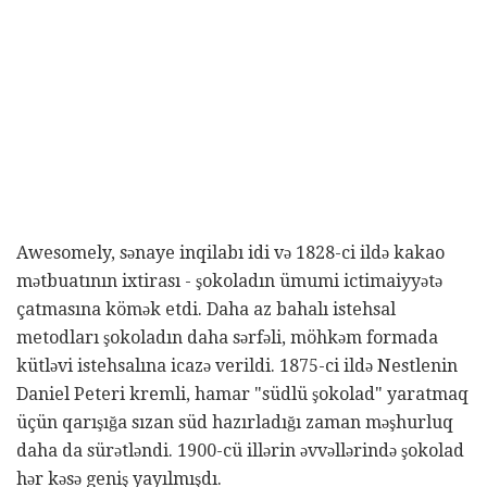
Awesomely, sənaye inqilabı idi və 1828-ci ildə kakao
mətbuatının ixtirası - şokoladın ümumi ictimaiyyətə
çatmasına kömək etdi. Daha az bahalı istehsal
metodları şokoladın daha sərfəli, möhkəm formada
kütləvi istehsalına icazə verildi. 1875-ci ildə Nestlenin
Daniel Peteri kremli, hamar "südlü şokolad" yaratmaq
üçün qarışığa sızan süd hazırladığı zaman məşhurluq
daha da sürətləndi. 1900-cü illərin əvvəllərində şokolad
hər kəsə geniş yayılmışdı.