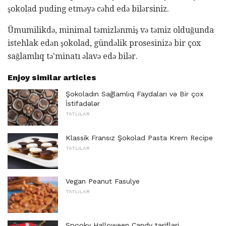
şokolad puding etməyə cəhd edə bilərsiniz.
Ümumilikdə, minimal təmizlənmiş və təmiz olduğunda
istehlak edən şokolad, gündəlik prosesinizə bir çox
sağlamlıq tə'minatı əlavə edə bilər.
Enjoy similar articles
Şokoladın Sağlamlıq Faydaları və Bir çox
İstifadələr
TATLILAR
Klassik Fransız Şokolad Pasta Krem Recipe
TATLILAR
Vegan Peanut Fasulye
TATLILAR
Spooky Halloween Candy tərifləri