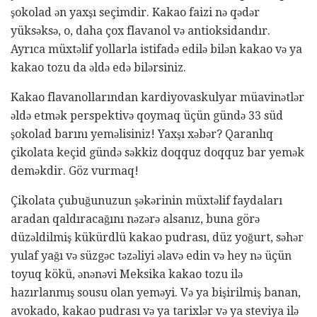
şokolad ən yaxşı seçimdir. Kakao faizi nə qədər
yüksəksə, o, daha çox flavanol və antioksidandır.
Ayrıca müxtəlif yollarla istifadə edilə bilən kakao və ya
kakao tozu da əldə edə bilərsiniz.
Kakao flavanollarından kardiyovaskulyar müavinətlər
əldə etmək perspektivə qoymaq üçün gündə 33 süd
şokolad barını yeməlisiniz! Yaxşı xəbər? Qaranlıq
çikolata keçid gündə səkkiz doqquz doqquz bar yemək
deməkdir. Göz vurmaq!
Çikolata çubuğunuzun şəkərinin müxtəlif faydaları
aradan qaldıracağını nəzərə alsanız, buna görə
düzəldilmiş kükürdlü kakao pudrası, düz yoğurt, səhər
yulaf yağı və süzgəc təzəliyi əlavə edin və hey nə üçün
toyuq kökü, ənənəvi Meksika kakao tozu ilə
hazırlanmış sousu olan yeməyi. Və ya bişirilmiş banan,
avokado, kakao pudrası və ya tarixlər və ya steviya ilə