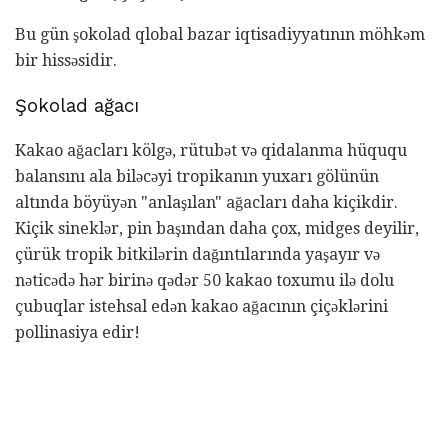
Bu gün şokolad qlobal bazar iqtisadiyyatının möhkəm
bir hissəsidir.
Şokolad ağacı
Kakao ağacları kölgə, rütubət və qidalanma hüququ
balansını ala biləcəyi tropikanın yuxarı gölünün
altında böyüyən "anlaşılan" ağacları daha kiçikdir.
Kiçik sineklər, pin başından daha çox, midges deyilir,
çürük tropik bitkilərin dağıntılarında yaşayır və
nəticədə hər birinə qədər 50 kakao toxumu ilə dolu
çubuqlar istehsal edən kakao ağacının çiçəklərini
pollinasiya edir!