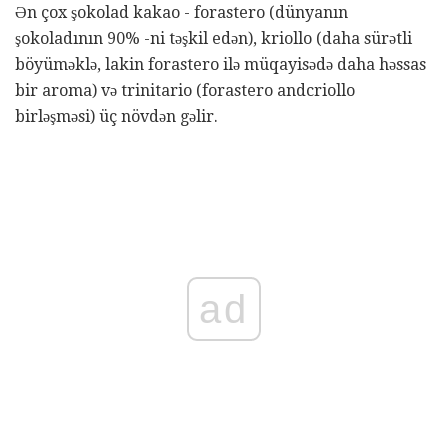
Ən çox şokolad kakao - forastero (dünyanın
şokoladının 90% -ni təşkil edən), kriollo (daha sürətli
böyüməklə, lakin forastero ilə müqayisədə daha həssas
bir aroma) və trinitario (forastero andcriollo
birləşməsi) üç növdən gəlir.
ad