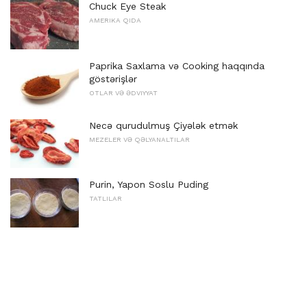
Chuck Eye Steak
AMERIKA QIDA
Paprika Saxlama və Cooking haqqında
göstərişlər
OTLAR VƏ ƏDVIYYAT
Necə qurudulmuş Çiyələk etmək
MEZELER VƏ QƏLYANALTILAR
Purin, Yapon Soslu Puding
TATLILAR