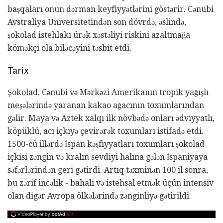
başqaları onun dərman keyfiyyətlərini göstərir. Cənubi
Avstraliya Universitetindən son dövrdə, əslində,
şokolad istehlakı ürək xəstəliyi riskini azaltmağa
köməkçi ola biləcəyini təsbit etdi.
Tarix
Şokolad, Cənubi və Mərkəzi Amerikanın tropik yağışlı
meşələrində yaranan kakao ağacının toxumlarından
gəlir. Maya və Aztek xalqı ilk növbədə onları ədviyyatlı,
köpüklü, acı içkiyə çevirərək toxumları istifadə etdi.
1500-cü illərdə İspan kəşfiyyatları toxumları şokolad
içkisi zəngin və kralın sevdiyi halına gələn İspaniyaya
səfərlərindən geri gətirdi. Artıq təxminən 100 il sonra,
bu zərif incəlik - bahalı və istehsal etmək üçün intensiv
olan digər Avropa ölkələrində zənginliyə gətirildi.