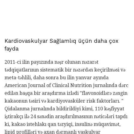
Kardiovaskulyar Sağlamlıq üçün daha çox
fayda
2011-ci ilin payızında nəşr olunan nəzarət
tədqiqatlarının sistematik bir nəzərdən keçirilməsi və
meta-təhlili, daha sonra bu ilin yanvar ayında
American Journal of Clinical Nutrition jurnalında dərc
edilən başqa bir araşdırma izlədi "flavonoidlərə zəngin
kakaonun təsiri və kardiyovasküler risk faktorları. "
Qidalanma jurnalında bildirildiyi kimi, 110 kəşfiyyat
iştirakçı ilə 24 sənədin araşdırılmasının nəticələri tapdı
ki, kakao istehlakı qan təzyiqi, insulinə müqavimət,
lipid profilləri və axan dərmanlı vaskulyar