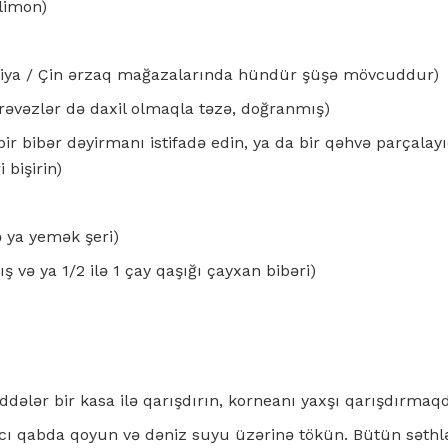
 limon)
iya / Çin ərzaq mağazalarında hündür şüşə mövcuddur)
ərəvəzlər də daxil olmaqla təzə, doğranmış)
bir bibər dəyirmanı istifadə edin, ya da bir qəhvə parçalayı
 bişirin)
ə ya yemək şeri)
ış və ya 1/2 ilə 1 çay qaşığı çayxan bibəri)
ələr bir kasa ilə qarışdırın, korneanı yaxşı qarışdırmaq
ıcı qabda qoyun və dəniz suyu üzərinə tökün. Bütün səthlə