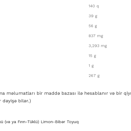
140 q
39 g
56 g
837 mg
3,293 mg
15 g
1 g
267 g
nma məlumatları bir maddə bazası ilə hesablanır və bir q
r dəyişə bilər.)
ü (və ya Fırın-Tüklü) Limon-Bibər Toyuq