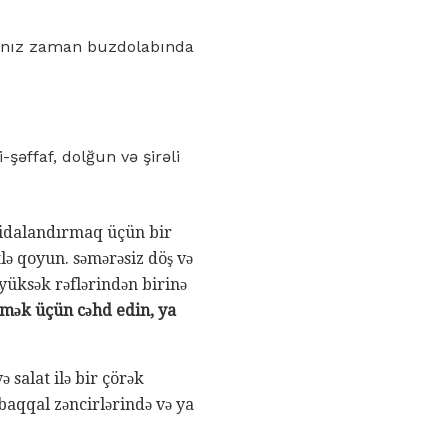
ığınız zaman buzdolabında
şəffaf, dolğun və şirəli
 qidalandırmaq üçün bir
lə qoyun. səmərəsiz döş və
 yüksək rəflərindən birinə
rmək üçün cəhd edin, ya
 salat ilə bir çörək
baqqal zəncirlərində və ya