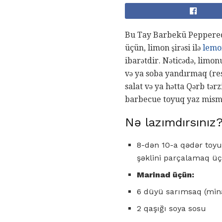
Bu Tay Barbekü Peppered T
üçün, limon şirəsi ilə
lemo
ibarətdir. Nəticədə, limon
və ya soba yandırmaq (res
salat və ya hətta Qərb tər
barbecue toyuq yaz mism 
Nə lazımdırsınız
8-dən 10-a qədər toyu
şəklini parçalamaq üç
Marinad üçün:
6 düyü sarımsaq (mina
2 qaşığı soya sosu