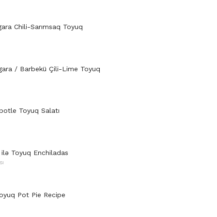
zgara Chili-Sarımsaq Toyuq
zgara / Barbekü Çili-Lime Toyuq
potle Toyuq Salatı
 ilə Toyuq Enchiladas
SI
Toyuq Pot Pie Recipe