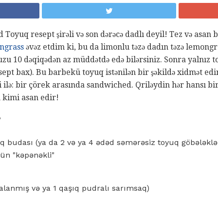
oyuq resept şirəli və son dərəcə dadlı deyil! Tez və asan 
ngrass
əvəz etdim ki, bu da limonlu təzə dadın təzə lemon
uzu 10 dəqiqədən az müddətdə edə bilərsiniz. Sonra yalnız to
ept bax). Bu barbekü toyuq istənilən bir şəkildə xidmət edi
zi ilə: bir çörek arasında sandwiched. Qriləydin hər hansı bir
kimi asan edir!
?
q budası (ya da 2 və ya 4 ədəd səmərəsiz toyuq göbələklər
ün "kəpənəkli"
lanmış və ya 1 qaşıq pudralı sarımsaq)