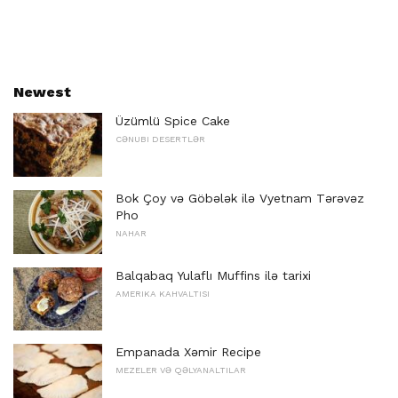
Newest
Üzümlü Spice Cake
CƏNUBI DESERTLƏR
Bok Çoy və Göbələk ilə Vyetnam Tərəvəz
Pho
NAHAR
Balqabaq Yulaflı Muffins ilə tarixi
AMERIKA KAHVALTISI
Empanada Xəmir Recipe
MEZELER VƏ QƏLYANALTILAR