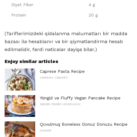
Diyet Fiber
4 g
Protein
20 g
(Tariflerimizdeki qidalanma məlumatları bir maddə
bazası ilə hesablanır və bir qiymətləndirmə hesab
edilməlidir, fərdi nəticələr dəyişə bilər.)
Enjoy similar articles
Caprese Pasta Recipe
AMERIKA CƏNNƏTI
Yüngül və Fluffy Vegan Pancake Recipe
SƏHƏR YEMƏYI VƏ BRUNCH
Qovulmuş Boneless Donuz Donuzu Recipe
DINNER