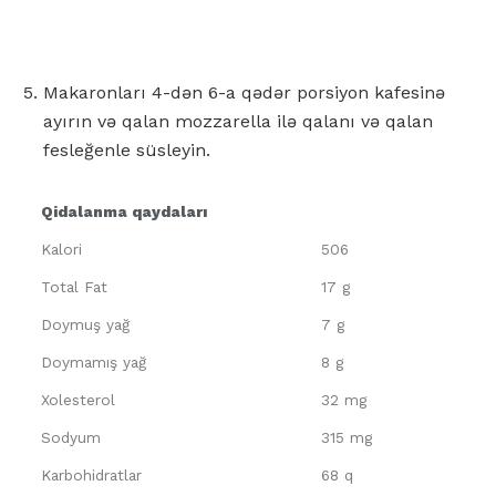
Makaronları 4-dən 6-a qədər porsiyon kafesinə
ayırın və qalan mozzarella ilə qalanı və qalan
fesleğenle süsleyin.
Qidalanma qaydaları
Kalori
506
Total Fat
17 g
Doymuş yağ
7 g
Doymamış yağ
8 g
Xolesterol
32 mg
Sodyum
315 mg
Karbohidratlar
68 q