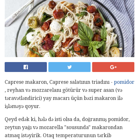
Caprese makaron, Caprese salatının triadını -
pomidor
, reyhan və mozzarelanı götürür və super asan (və
təravətləndirici) yay macarı üçün bəzi makaron ilə
işləməyə qoyur.
Qeyd edək ki, hələ də isti olsa da, doğranmış pomidor,
zeytun yağı və mozarella "sousunda" makarondan
atmaq istəyirik. Otaq temperaturunun tərkib