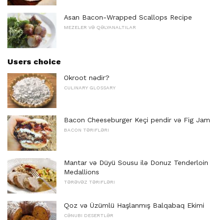
Asan Bacon-Wrapped Scallops Recipe
MEZELER VƏ QƏLYANALTILAR
Users choice
Okroot nədir?
CULINARY GLOSSARY
Bacon Cheeseburger Keçi pendir və Fig Jam
BACON TƏRIFLƏRI
Mantar və Düyü Sousu ilə Donuz Tenderloin
Medallions
TƏRƏVƏZ TƏRIFLƏRI
Qoz və Üzümlü Haşlanmış Balqabaq Ekimi
CƏNUBI DESERTLƏR