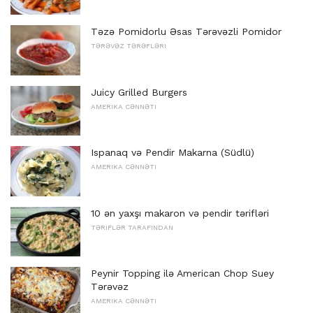
Təzə Pomidorlu Əsas Tərəvəzli Pomidor
TƏRƏVƏZ TƏRƏFLƏRI
Juicy Grilled Burgers
AMERIKA CƏNNƏTI
Ispanaq və Pendir Makarna (Südlü)
AMERIKA CƏNNƏTI
10 ən yaxşı makaron və pendir tərifləri
TƏRIFLƏR TARAFINDAN
Peynir Topping ilə American Chop Suey
Tərəvəz
AMERIKA CƏNNƏTI