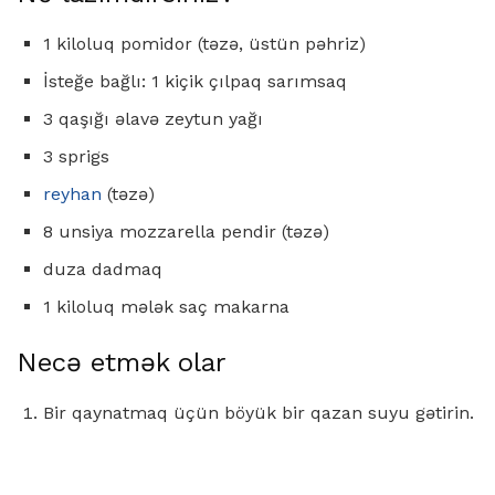
1 kiloluq pomidor (təzə, üstün pəhriz)
İsteğe bağlı: 1 kiçik çılpaq sarımsaq
3 qaşığı əlavə zeytun yağı
3 sprigs
reyhan
(təzə)
8 unsiya mozzarella pendir (təzə)
duza dadmaq
1 kiloluq mələk saç makarna
Necə etmək olar
Bir qaynatmaq üçün böyük bir qazan suyu gətirin.