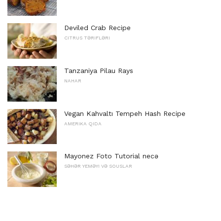
Deviled Crab Recipe
CITRUS TƏRIFLƏRI
Tanzaniya Pilau Rays
NAHAR
Vegan Kahvaltı Tempeh Hash Recipe
AMERIKA QIDA
Mayonez Foto Tutorial necə
SƏHƏR YEMƏYI VƏ SOUSLAR