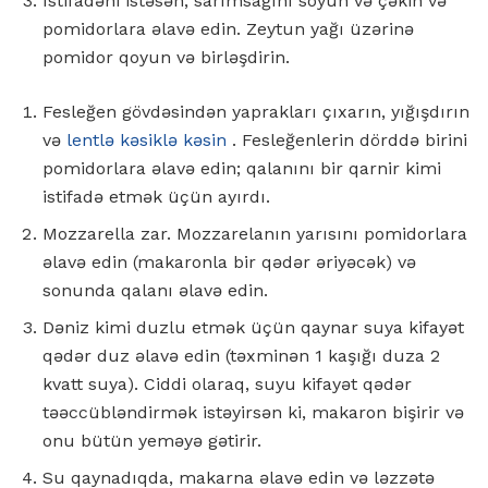
İstifadəni istəsən, sarımsağını soyun və çəkin və
pomidorlara əlavə edin. Zeytun yağı üzərinə
pomidor qoyun və birləşdirin.
Fesleğen gövdəsindən yaprakları çıxarın, yığışdırın
və
lentlə kəsiklə kəsin
. Fesleğenlerin dörddə birini
pomidorlara əlavə edin; qalanını bir qarnir kimi
istifadə etmək üçün ayırdı.
Mozzarella zar. Mozzarelanın yarısını pomidorlara
əlavə edin (makaronla bir qədər əriyəcək) və
sonunda qalanı əlavə edin.
Dəniz kimi duzlu etmək üçün qaynar suya kifayət
qədər duz əlavə edin (təxminən 1 kaşığı duza 2
kvatt suya). Ciddi olaraq, suyu kifayət qədər
təəccübləndirmək istəyirsən ki, makaron bişirir və
onu bütün yeməyə gətirir.
Su qaynadıqda, makarna əlavə edin və ləzzətə