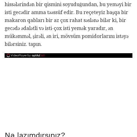
hissələrindən bir qismini soyuduğundan, bu yeməyi bir
isti gecədir amma təəssüf edir. Bu reçeteyiz başqa bir
makaron qabları bir az çox rahat səslənə bilər ki, bir
gecədə ədalətli və isti-çox isti yemək yaradır, ən
mükəmməl, şirəli, ən iri, mövsüm pomidorlarını istəyə
bilərsiniz. tapın.
Nə lazımdırsınız?