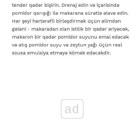
tender qədər bişirin. Drenaj edin və içərisində
pomidor qarışığı ilə makarana sürətlə əlavə edin.
Hər şeyi hərtərəfli birləşdirmək üçün əlimdən
gələni - makaradan olan istilik bir qədər əriyəcək,
makaron bir qədər pomidor suyunu emal edəcək
və atış pomidor suyu və zeytun yağı üçün real
sousa emulsiya etməyə kömək edəcəkdir.
ad