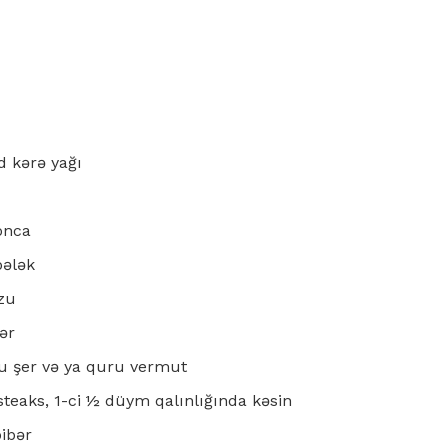
d kərə yağı
onca
bələk
zu
bər
u şer və ya quru vermut
 steaks, 1-ci ½ düym qalınlığında kəsin
ibər