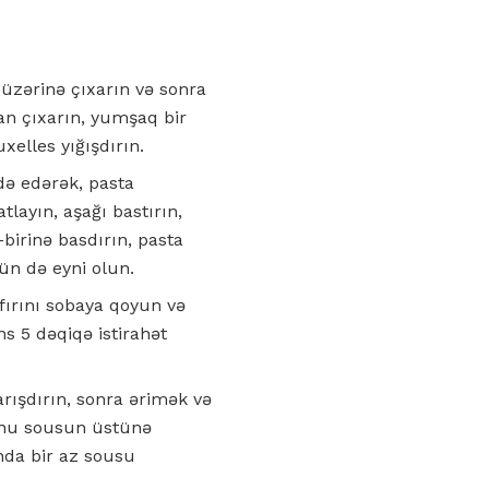
zərinə çıxarın və sonra
n çıxarın, yumşaq bir
xelles yığışdırın.
adə edərək, pasta
layın, aşağı bastırın,
r-birinə basdırın, pasta
ün də eyni olun.
fırını sobaya qoyun və
ns 5 dəqiqə istirahət
arışdırın, sonra ərimək və
tonu sousun üstünə
ında bir az sousu