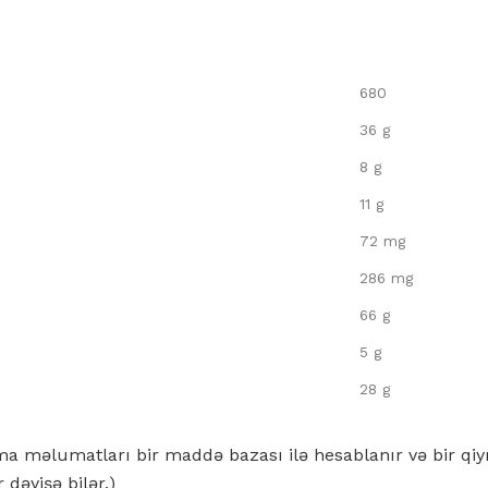
680
36 g
8 g
11 g
72 mg
286 mg
66 g
5 g
28 g
nma məlumatları bir maddə bazası ilə hesablanır və bir q
r dəyişə bilər.)