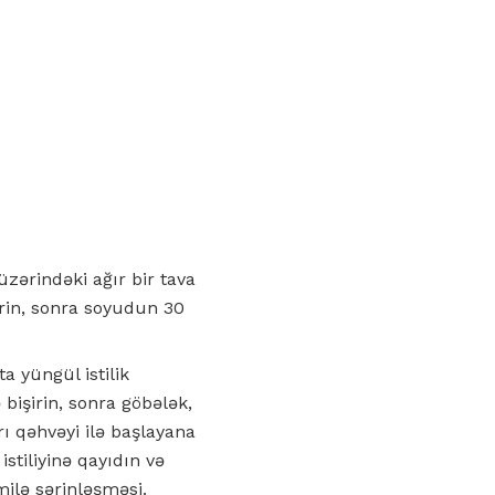
 üzərindəki ağır bir tava
sərin, sonra soyudun 30
 yüngül istilik
bişirin, sonra göbələk,
rı qəhvəyi ilə başlayana
istiliyinə qayıdın və
ilə sərinləşməsi.