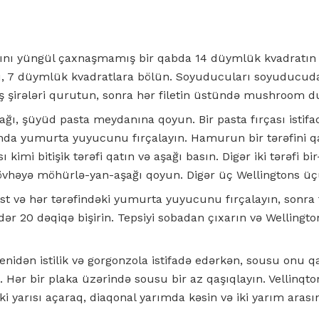
nı yüngül çaxnaşmamış bir qabda 14 düymlük kvadratın ü
ü, 7 düymlük kvadratlara bölün. Soyuducuları soyuducuda
ış şirələri qurutun, sonra hər filetin üstündə mushroom du
aşağı, şüyüd pasta meydanına qoyun. Bir pasta fırçası istif
da yumurta yuyucunu fırçalayın. Hamurun bir tərəfini qat
 kimi bitişik tərəfi qatın və aşağı basın. Digər iki tərəfi bi
lövhəyə möhürlə-yan-aşağı qoyun. Digər üç Wellingtons üç
üst və hər tərəfindəki yumurta yuyucunu fırçalayın, sonra 
dər 20 dəqiqə bişirin. Tepsiyi sobadan çıxarın və Wellingto
nidən istilik və gorgonzola istifadə edərkən, sousu onu q
Hər bir plaka üzərində sousu bir az qaşıqlayın. Vellinq
ki yarısı açaraq, diaqonal yarımda kəsin və iki yarım aras