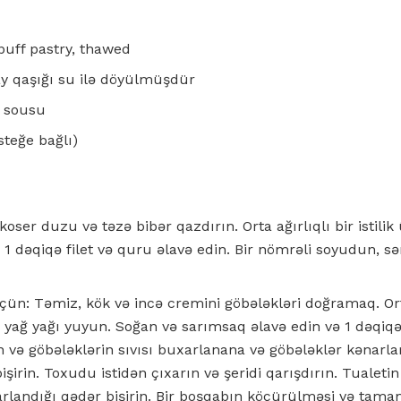
uff pastry, thawed
y qaşığı su ilə döyülmüşdür
b sousu
steğe bağlı)
ə koser duzu və təzə bibər qazdırın. Orta ağırlıqlı bir istilik
əfi 1 dəqiqə filet və quru əlavə edin. Bir nömrəli soyudun, 
n: Təmiz, kök və incə cremini göbələkləri doğramaq. Orta
ə yağ yağı yuyun. Soğan və sarımsaq əlavə edin və 1 dəqiqə 
in və göbələklərin sıvısı buxarlanana və göbələklər kənarla
bişirin. Toxudu istidən çıxarın və şeridi qarışdırın. Tualetin 
landığı qədər bişirin. Bir boşqabın köçürülməsi və tamam