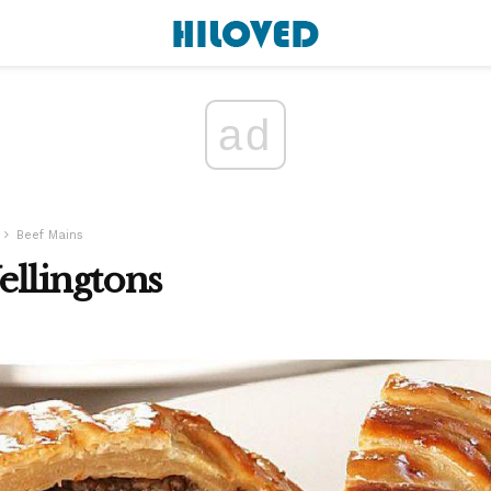
ad
Beef Mains
ellingtons