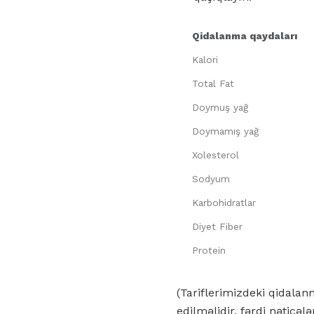
Qidalanma qaydaları
Kalori
Total Fat
Doymuş yağ
Doymamış yağ
Xolesterol
Sodyum
Karbohidratlar
Diyet Fiber
Protein
(Tariflerimizdeki qidala
edilməlidir, fərdi nəticələ