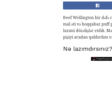
Beef Wellington bir dəfə cə
mal əti və hoqqabaz puff 
lazımi düzəlişlər etdik. M
pişiyi aradan qaldırdım v
Nə lazımdırsınız