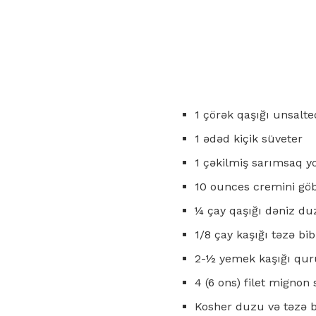
1 çörək qaşığı unsalte
1 ədəd kiçik süveter
1 çəkilmiş sarımsaq y
10 ounces cremini gö
¼ çay qaşığı dəniz du
1/8 çay kaşığı təzə bi
2-½ yemek kaşığı qur
4 (6 ons) filet mignon
Kosher duzu və təzə b