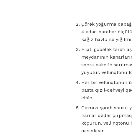
Çörək yoğurma qabağı
4 ədəd bərabər ölçül
kağız havlu ilə yığılm
Filat, göbələk tərəfi 
meydanının kənarların
sonra paketin sarılması
yuyulur. Vellinqtonu 
Hər bir Vellinqtonun 
pasta qızıl-qəhvəyi qə
etsin.
Qırmızı şərab sousu ye
hamar qədər çırpmaq. 
köçürün. Vellinqtonu i
qaşıqlayın.