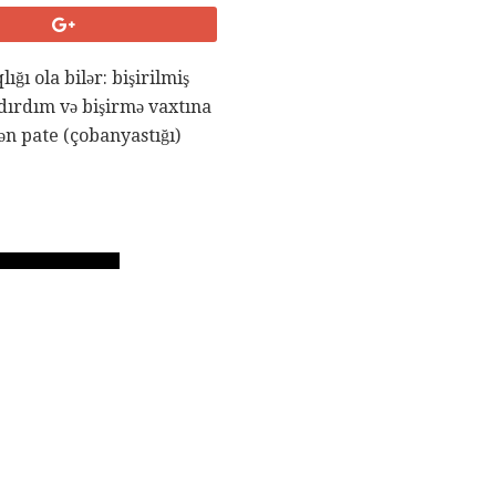
ığı ola bilər: bişirilmiş
dırdım və bişirmə vaxtına
yən pate (çobanyastığı)