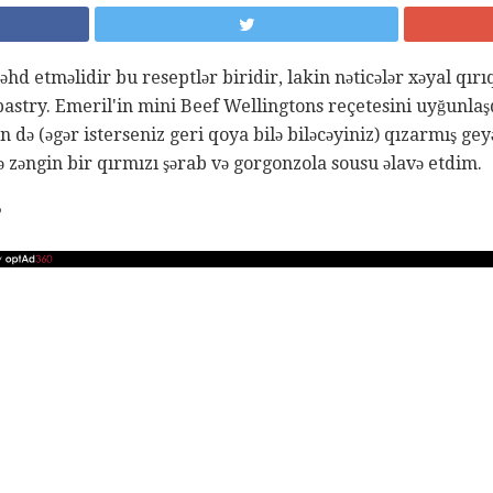
hd etməlidir bu reseptlər biridir, lakin nəticələr xəyal qırıql
pastry. Emeril'in mini Beef Wellingtons reçetesini uyğunlaş
ən də (əgər isterseniz geri qoya bilə biləcəyiniz) qızarmış ge
ə zəngin bir qırmızı şərab və gorgonzola sousu əlavə etdim.
?