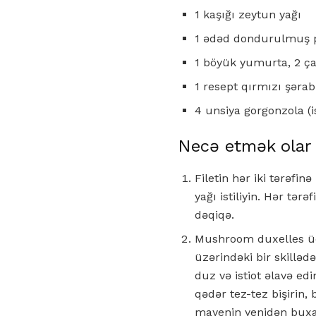
1 kaşığı zeytun yağı
1 ədəd dondurulmuş p
1 böyük yumurta, 2 ça
1 resept qırmızı şəra
4 unsiya gorgonzola (i
Necə etmək olar
Filetin hər iki tərəfin
yağı istiliyin. Hər tər
dəqiqə.
Mushroom duxelles üçü
üzərindəki bir skilləd
duz və istiot əlavə ed
qədər tez-tez bişirin, 
mayenin yenidən buxar