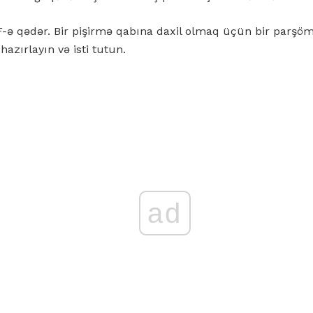
 ° F-ə qədər. Bir pişirmə qabına daxil olmaq üçün bir parşö
azırlayın və isti tutun.
ad