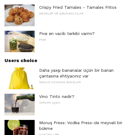
Crispy Fried Tamales - Tamales Fritos
MEZELER VƏ QƏLYANALTILAR
Pivə ən vacib tərkibi varmı?
PIVƏ
Users choice
Daha yaxşı bananalar üçün bir banan
çantasına ehtiyacınız var
İNGILIS COOKING ƏSASLARI
Vino Tinto nədir?
AVROPA QIDA
Moruq Press: Vodka Press-də meyvəli bir
bükme
KOKTEYLLƏR