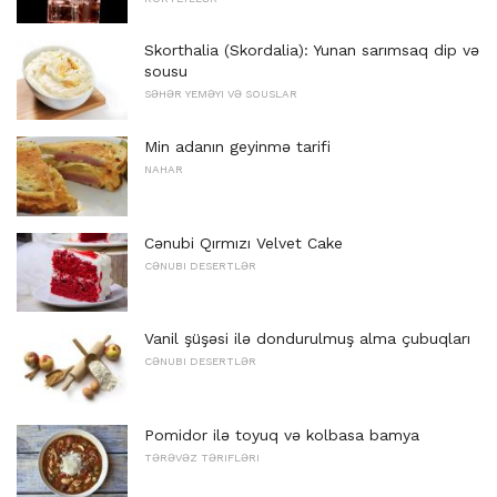
Skorthalia (Skordalia): Yunan sarımsaq dip və
sousu
SƏHƏR YEMƏYI VƏ SOUSLAR
Min adanın geyinmə tarifi
NAHAR
Cənubi Qırmızı Velvet Cake
CƏNUBI DESERTLƏR
Vanil şüşəsi ilə dondurulmuş alma çubuqları
CƏNUBI DESERTLƏR
Pomidor ilə toyuq və kolbasa bamya
TƏRƏVƏZ TƏRIFLƏRI