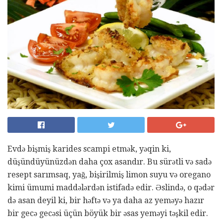
Evdə bişmiş karides scampi etmək, yəqin ki,
düşündüyünüzdən daha çox asandır. Bu sürətli və sadə
resept sarımsaq, yağ, bişirilmiş limon suyu və oregano
kimi ümumi maddələrdən istifadə edir. Əslində, o qədər
də asan deyil ki, bir həftə və ya daha az yeməyə hazır
bir gecə gecəsi üçün böyük bir əsas yeməyi təşkil edir.