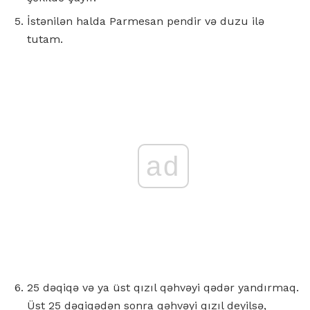
İstənilən halda Parmesan pendir və duzu ilə
tutam.
ad
25 dəqiqə və ya üst qızıl qəhvəyi qədər yandırmaq.
Üst 25 dəqiqədən sonra qəhvəyi qızıl deyilsə,