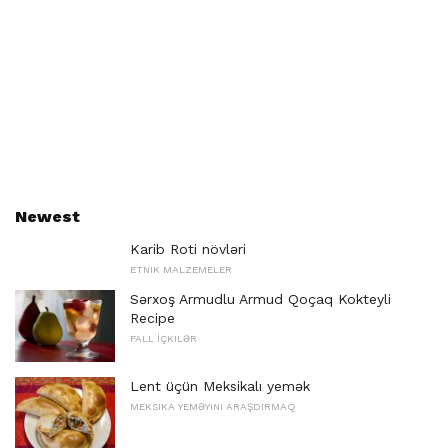
Newest
Karib Roti növləri
ETNIK MALZEMELER
Sərxoş Armudlu Armud Qoçaq Kokteyli
Recipe
FALL İÇKILƏR
Lent üçün Meksikalı yemək
MEKSIKA YEMƏYINI ARAŞDIRMAQ