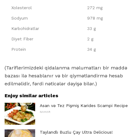
Xolesterol
272 mg
Sodyum
978 mg
Karbohidratlar
33 g
Diyet Fiber
2 g
Protein
34 g
(Tariflerimizdeki qidalanma məlumatları bir maddə
bazası ilə hesablanır və bir qiymətləndirmə hesab
edilməlidir, fərdi nəticələr dəyişə bilər.)
Enjoy similar articles
Asan və Tez Pişmiş Karides Scampi Recipe
NAHAR
Taylandlı Buzlu Çay Ultra Delicious!