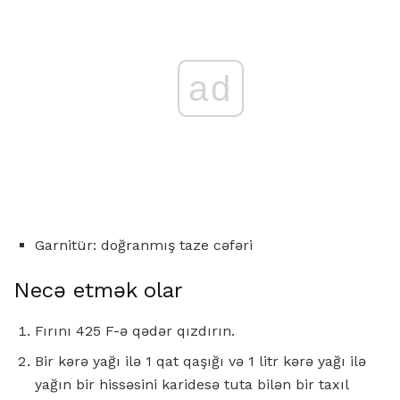
ad
Garnitür: doğranmış taze cəfəri
Necə etmək olar
Fırını 425 F-ə qədər qızdırın.
Bir kərə yağı ilə 1 qat qaşığı və 1 litr kərə yağı ilə
yağın bir hissəsini karidesə tuta bilən bir taxıl