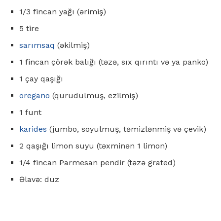
1/3 fincan yağı (ərimiş)
5 tire
sarımsaq
(əkilmiş)
1 fincan çörək balığı (təzə, sıx qırıntı və ya panko)
1 çay qaşığı
oregano
(qurudulmuş, ezilmiş)
1 funt
karides
(jumbo, soyulmuş, təmizlənmiş və çevik)
2 qaşığı limon suyu (təxminən 1 limon)
1/4 fincan Parmesan pendir (təzə grated)
Əlavə: duz