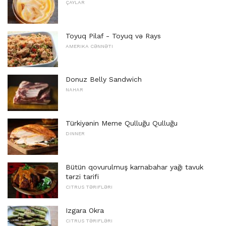
ÇAYLAR
Toyuq Pilaf - Toyuq və Rays
AMERIKA CƏNNƏTI
Donuz Belly Sandwich
NAHAR
Türkiyənin Meme Qulluğu Qulluğu
DINNER
Bütün qovurulmuş karnabahar yağı tavuk
tərzi tarifi
CITRUS TƏRIFLƏRI
Izgara Okra
CITRUS TƏRIFLƏRI