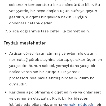
sobanızın temperaturu bir az söndürülə bilər. Bu
vəziyyətdə, bir neçə dəqiqə üçün süfrəyə qoyun
gəzdirin, diqqətli bir şəkildə baxın - uyğun
doneness çatana qədər.
Xırda doğranmış taze cəfəri ilə xidmət edin.
Faydalı məsləhətlər
Artisan çörəyi (satın alınmış və evlənmiş olsun),
normal ağ çörək əleyhinə olaraq, çörəklər üçün ən
yaxşısıdır. Bunun səbəbi, yeməyi daha yaxşı bir
nəticə verən sıx bir qırıqdır. Bir yemək
prosessorunda paxlalanmış birdən iki dilim bol
olmalıdır.
Karidesə aşiq olmama diqqət edin və ya onlar sərt
və çeynənən olacaqlar. Kiçik bir karidesdən
istifadə edə bilərsiniz, amma
yemək müddətini
bir