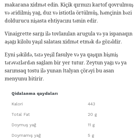
makarana xidmət edin. Kiçik qırmızı kartof qovrulmuş
və əridilmiş yağ, duz və istiotla örtülmüş, həmçinin bəzi
doldurucu nişasta ehtiyacını təmin edir.
Vinaigrette sarğı ilə tovlanılan arugula və ya ispanaqın
aşağı kilolu yaşıl salatası xidmət etmək də gözəldir.
Eyni şəkildə, təzə yeşil fasulye və ya qaşqın bişmiş
tərəvəzlərdən sağlam bir yer tutur. Zeytun yağı və ya
sarımsaq tostu ilə yunan İtalyan çörəyi bu asan
menyunu bitirir.
Qidalanma qaydaları
Kalori
443
Total Fat
20 g
Doymuş yağ
11 g
Doymamış yağ
5 g