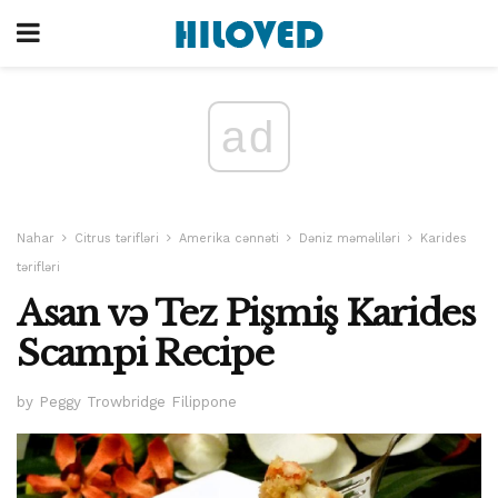
ad
Nahar
Citrus tərifləri
Amerika cənnəti
Dəniz məməliləri
Karides
tərifləri
Asan və Tez Pişmiş Karides
Scampi Recipe
by Peggy Trowbridge Filippone