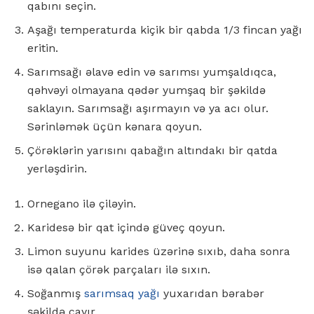
qabını seçin.
Aşağı temperaturda kiçik bir qabda 1/3 fincan yağı
eritin.
Sarımsağı əlavə edin və sarımsı yumşaldıqca,
qəhvəyi olmayana qədər yumşaq bir şəkildə
saklayın. Sarımsağı aşırmayın və ya acı olur.
Sərinləmək üçün kənara qoyun.
Çörəklərin yarısını qabağın altındakı bir qatda
yerləşdirin.
Ornegano ilə çiləyin.
Karidesə bir qat içində güveç qoyun.
Limon suyunu karides üzərinə sıxıb, daha sonra
isə qalan çörək parçaları ilə sıxın.
Soğanmış
sarımsaq yağı
yuxarıdan bərabər
şəkildə çayır.