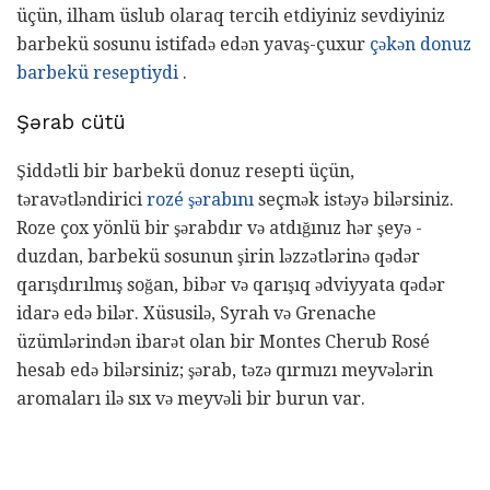
üçün, ilham üslub olaraq tercih etdiyiniz sevdiyiniz
barbekü sosunu istifadə edən yavaş-çuxur
çəkən donuz
barbekü reseptiydi
.
Şərab cütü
Şiddətli bir barbekü donuz resepti üçün,
təravətləndirici
rozé şərabını
seçmək istəyə bilərsiniz.
Roze çox yönlü bir şərabdır və atdığınız hər şeyə -
duzdan, barbekü sosunun şirin ləzzətlərinə qədər
qarışdırılmış soğan, bibər və qarışıq ədviyyata qədər
idarə edə bilər. Xüsusilə, Syrah və Grenache
üzümlərindən ibarət olan bir Montes Cherub Rosé
hesab edə bilərsiniz; şərab, təzə qırmızı meyvələrin
aromaları ilə sıx və meyvəli bir burun var.