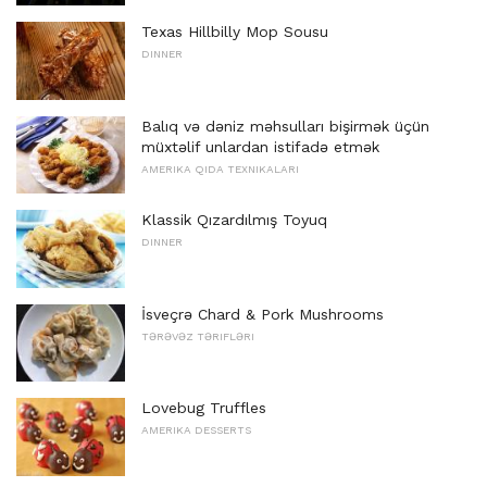
Texas Hillbilly Mop Sousu
DINNER
Balıq və dəniz məhsulları bişirmək üçün
müxtəlif unlardan istifadə etmək
AMERIKA QIDA TEXNIKALARI
Klassik Qızardılmış Toyuq
DINNER
İsveçrə Chard & Pork Mushrooms
TƏRƏVƏZ TƏRIFLƏRI
Lovebug Truffles
AMERIKA DESSERTS