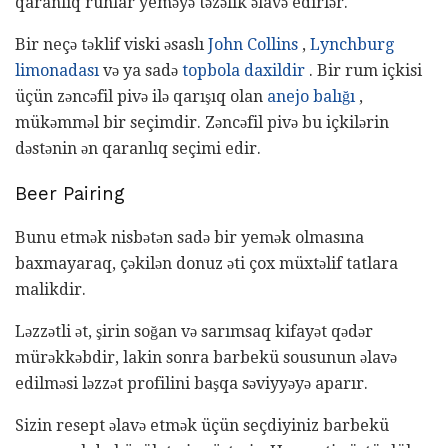
qaranlıq ruhlar yeməyə təzəlik əlavə edirlər.
Bir neçə təklif viski əsaslı
John Collins
,
Lynchburg
limonadası
və ya sadə
topbola daxildir
. Bir rum içkisi
üçün zəncəfil pivə ilə qarışıq olan
anejo balığı
,
mükəmməl bir seçimdir. Zəncəfil pivə bu içkilərin
dəstənin ən qaranlıq seçimi edir.
Beer Pairing
Bunu etmək nisbətən sadə bir yemək olmasına
baxmayaraq, çəkilən donuz əti çox müxtəlif tatlara
malikdir.
Ləzzətli ət, şirin soğan və sarımsaq kifayət qədər
mürəkkəbdir, lakin sonra barbekü sousunun əlavə
edilməsi ləzzət profilini başqa səviyyəyə aparır.
Sizin resept əlavə etmək üçün seçdiyiniz barbekü