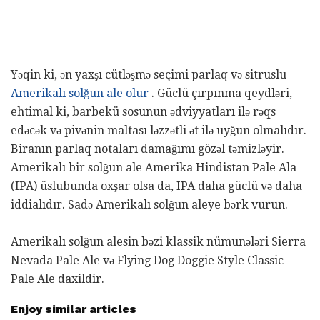
Yəqin ki, ən yaxşı cütləşmə seçimi parlaq və sitruslu
Amerikalı solğun ale olur
. Güclü çırpınma qeydləri,
ehtimal ki, barbekü sosunun ədviyyatları ilə rəqs
edəcək və pivənin maltası ləzzətli ət ilə uyğun olmalıdır.
Biranın parlaq notaları damağımı gözəl təmizləyir.
Amerikalı bir solğun ale Amerika Hindistan Pale Ala
(IPA) üslubunda oxşar olsa da, IPA daha güclü və daha
iddialıdır. Sadə Amerikalı solğun aleye bərk vurun.
Amerikalı solğun alesin bəzi klassik nümunələri Sierra
Nevada Pale Ale və Flying Dog Doggie Style Classic
Pale Ale daxildir.
Enjoy similar articles