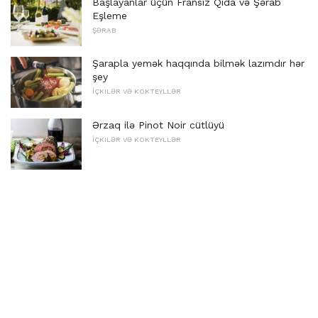
Başlayanlar üçün Fransız Qida və Şərab
Eşleme
ŞƏRAB
Şarapla yemək haqqında bilmək lazımdır hər
şey
İÇKILƏR VƏ KOKTEYLLƏR
Ərzaq ilə Pinot Noir cütlüyü
İÇKILƏR VƏ KOKTEYLLƏR