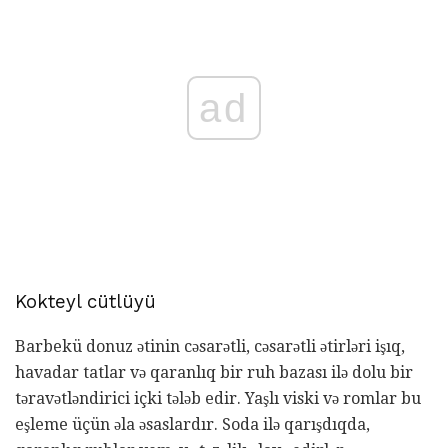
ad
Kokteyl cütlüyü
Barbekü donuz ətinin cəsarətli, cəsarətli ətirləri işıq,
havadar tatlar və qaranlıq bir ruh bazası ilə dolu bir
təravətləndirici içki tələb edir. Yaşlı viski və romlar bu
eşleme üçün əla əsaslardır. Soda ilə qarışdıqda,