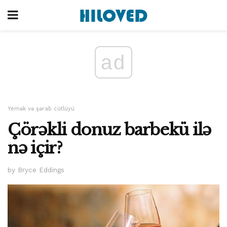
ad
Yemək və şərab cütlüyü
Çörəkli donuz barbekü ilə
nə içir?
by Bryce Eddings