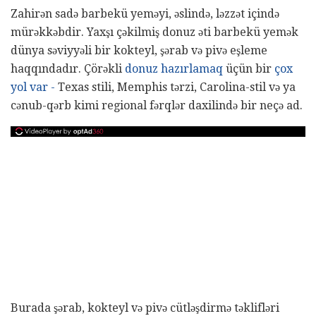
Zahirən sadə barbekü yeməyi, əslində, ləzzət içində
mürəkkəbdir. Yaxşı çəkilmiş donuz əti barbekü yemək
dünya səviyyəli bir kokteyl, şərab və pivə eşleme
haqqındadır. Çörəkli
donuz hazırlamaq
üçün bir
çox
yol var -
Texas stili, Memphis tərzi, Carolina-stil və ya
cənub-qərb kimi regional fərqlər daxilində bir neçə ad.
Burada şərab, kokteyl və pivə cütləşdirmə təklifləri