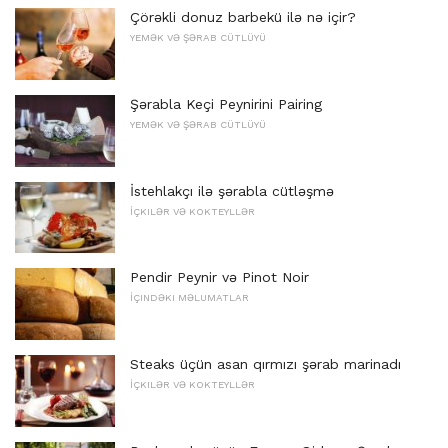
Çörəkli donuz barbekü ilə nə içir?
YEMƏK VƏ ŞƏRAB CÜTLÜYÜ
Şərabla Keçi Peynirini Pairing
YEMƏK VƏ ŞƏRAB CÜTLÜYÜ
İstehlakçı ilə şərabla cütləşmə
İÇKILƏR VƏ KOKTEYLLƏR
Pendir Peynir və Pinot Noir
İÇINDƏKI MƏLUMATLAR
Steaks üçün asan qırmızı şərab marinadı
İÇKILƏR VƏ KOKTEYLLƏR