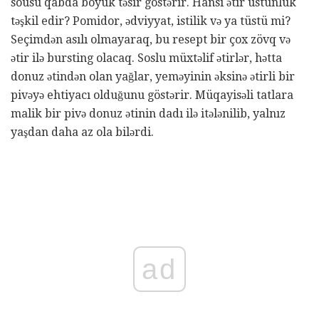
sousu qabda böyük təsir göstərir. Hansı ətir üstünlük
təşkil edir? Pomidor, ədviyyat, istilik və ya tüstü mi?
Seçimdən asılı olmayaraq, bu resept bir çox zövq və
ətir ilə bursting olacaq. Soslu müxtəlif ətirlər, hətta
donuz ətindən olan yağlar, yeməyinin əksinə ətirli bir
pivəyə ehtiyacı olduğunu göstərir. Müqayisəli tatlara
malik bir pivə donuz ətinin dadı ilə itələnilib, yalnız
yaşdan daha az ola bilərdi.
ad