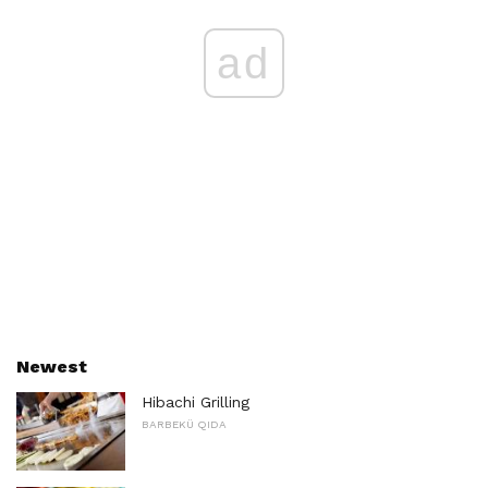
ad
Newest
Hibachi Grilling
BARBEKÜ QIDA