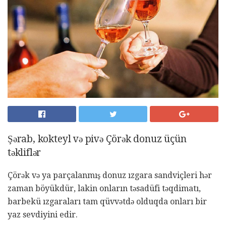
Şərab, kokteyl və pivə Çörək donuz üçün
təkliflər
Çörək və ya parçalanmış donuz ızgara sandviçleri hər
zaman böyükdür, lakin onların təsadüfi təqdimatı,
barbekü ızgaraları tam qüvvətdə olduqda onları bir
yaz sevdiyini edir.