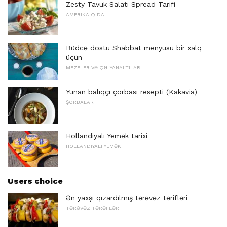
Zesty Tavuk Salatı Spread Tarifi
AMERIKA QIDA
Büdcə dostu Shabbat menyusu bir xalq
üçün
MEZELER VƏ QƏLYANALTILAR
Yunan balıqçı çorbası resepti (Kakavia)
ŞORBALAR
Hollandiyalı Yemək tarixi
HOLLANDIYALI YEMƏK
Users choice
Ən yaxşı qızardılmış tərəvəz tərifləri
TƏRƏVƏZ TƏRƏFLƏRI