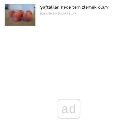
Şaftalıları necə təmizləmək olar?
İÇINDƏKI MƏLUMATLAR
ad