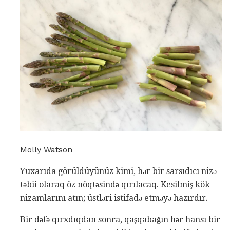
Molly Watson
Yuxarıda görüldüyünüz kimi, hər bir sarsıdıcı nizə
təbii olaraq öz nöqtəsində qırılacaq. Kesilmiş kök
nizamlarını atın; üstləri istifadə etməyə hazırdır.
Bir dəfə qırxdıqdan sonra, qaşqabağın hər hansı bir