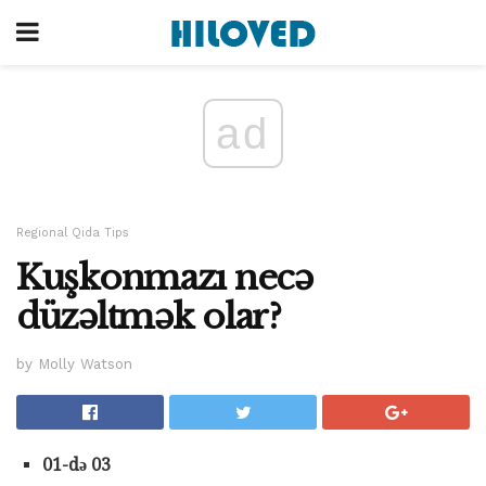
ad
Regional Qida Tips
Kuşkonmazı necə
düzəltmək olar?
by Molly Watson
01-də 03