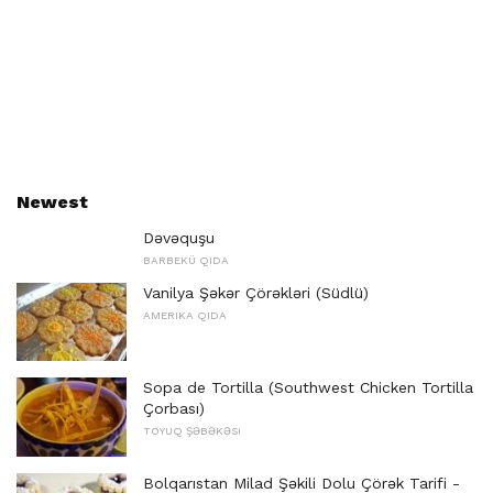
Newest
Dəvəquşu
BARBEKÜ QIDA
Vanilya Şəkər Çörəkləri (Südlü)
AMERIKA QIDA
Sopa de Tortilla (Southwest Chicken Tortilla
Çorbası)
TOYUQ ŞƏBƏKƏSI
Bolqarıstan Milad Şəkili Dolu Çörək Tarifi -