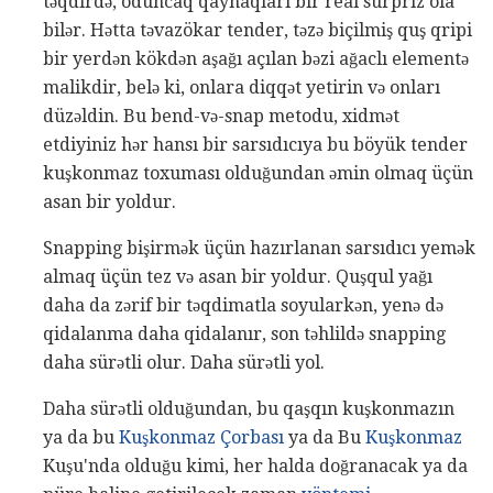
təqdirdə, oduncaq qaynaqları bir real sürpriz ola
bilər. Hətta təvazökar tender, təzə biçilmiş quş qripi
bir yerdən kökdən aşağı açılan bəzi ağaclı elementə
malikdir, belə ki, onlara diqqət yetirin və onları
düzəldin. Bu bend-və-snap metodu, xidmət
etdiyiniz hər hansı bir sarsıdıcıya bu böyük tender
kuşkonmaz toxuması olduğundan əmin olmaq üçün
asan bir yoldur.
Snapping bişirmək üçün hazırlanan sarsıdıcı yemək
almaq üçün tez və asan bir yoldur. Quşqul yağı
daha da zərif bir təqdimatla soyularkən, yenə də
qidalanma daha qidalanır, son təhlildə snapping
daha sürətli olur. Daha sürətli yol.
Daha sürətli olduğundan, bu qaşqın kuşkonmazın
ya da bu
Kuşkonmaz Çorbası
ya da Bu
Kuşkonmaz
Kuşu'nda olduğu kimi, her halda doğranacak ya da