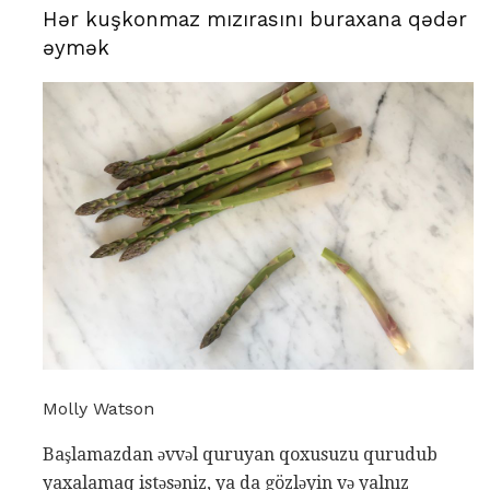
Hər kuşkonmaz mızırasını buraxana qədər
əymək
Molly Watson
Başlamazdan əvvəl quruyan qoxusuzu qurudub
yaxalamaq istəsəniz, ya da gözləyin və yalnız