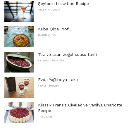
Şeytanın biskvitləri Recipe
AMERIKA QIDA
Kuba Qida Profili
KARIB QIDA
Tez və asan zoğal sousu tarifi
CITRUS TƏRIFLƏRI
Evdə Yağlıboya Ləkə
YERLI TƏRKIBI
Klassik Fransız Çiyələk və Vanilya Charlotte
Recipe
TATLILAR