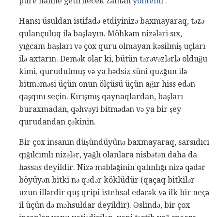
püre haline getirilecek zaman
yöntemi
.
Hansı üsuldan istifadə etdiyinizə baxmayaraq, təzə
qulançuluq ilə başlayın. Möhkəm nizələri sıx,
yığcam başları və çox quru olmayan kəsilmiş uçları
ilə axtarın. Demək olar ki, bütün tərəvəzlərlə olduğu
kimi, qurudulmuş və ya hədsiz süni quzğun ilə
bitməməsi üçün onun ölçüsü üçün ağır hiss edən
qaşqını seçin. Kırışmış qaynaqlardan, başları
buraxmadan, qəhvəyi bitmədən və ya bir şey
qurudandan çəkinin.
Bir çox insanın düşündüyünə baxmayaraq, sarsıdıcı
qığılcımlı nizələr, yağlı olanlara nisbətən daha da
həssas deyildir. Nizə məbləğinin qalınlığı nizə qədər
böyüyən bitki nə qədər köklüdür (qaçaq bitkilər
uzun illərdir quş qripi istehsal edəcək və ilk bir neçə
il üçün də məhsuldar deyildir). Əslində, bir çox