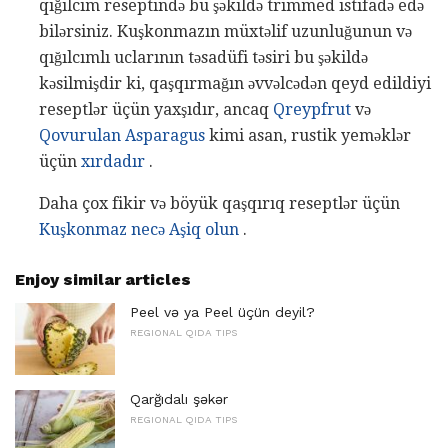
qığılcım reseptində bu şəkildə trimmed istifadə edə
bilərsiniz. Kuşkonmazın müxtəlif uzunluğunun və
qığılcımlı uclarının təsadüfi təsiri bu şəkildə
kəsilmişdir ki, qaşqırmağın əvvəlcədən qeyd edildiyi
reseptlər üçün yaxşıdır, ancaq
Qreypfrut
və
Qovurulan Asparagus
kimi asan, rustik yeməklər
üçün
xırdadır
.
Daha çox fikir və böyük qaşqırıq reseptlər üçün
Kuşkonmaz necə Aşiq olun
.
Enjoy similar articles
Peel və ya Peel üçün deyil?
REGIONAL QIDA TIPS
Qarğıdalı şəkər
REGIONAL QIDA TIPS