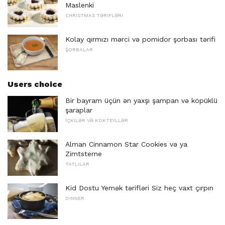
Maslenki
CHRISTMAS TƏRIFLƏRI
Kolay qırmızı mərci və pomidor şorbası tərifi
ŞORBALAR
Users choice
Bir bayram üçün ən yaxşı şampan və köpüklü
şaraplar
İÇKILƏR VƏ KOKTEYLLƏR
Alman Cinnamon Star Cookies və ya
Zimtsterne
TATLILAR
Kid Dostu Yemək tərifləri Siz heç vaxt çırpın
DINNER