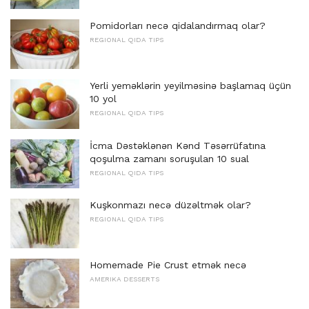
Pomidorları necə qidalandırmaq olar?
REGIONAL QIDA TIPS
Yerli yeməklərin yeyilməsinə başlamaq üçün
10 yol
REGIONAL QIDA TIPS
İcma Dəstəklənən Kənd Təsərrüfatına
qoşulma zamanı soruşulan 10 sual
REGIONAL QIDA TIPS
Kuşkonmazı necə düzəltmək olar?
REGIONAL QIDA TIPS
Homemade Pie Crust etmək necə
AMERIKA DESSERTS