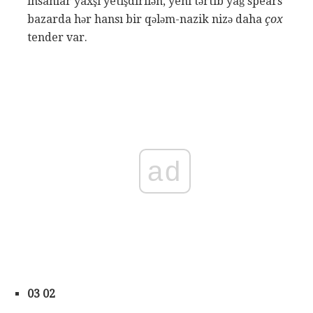
insanlar yaxşı yetişdirilən, yeni tərtib yağ spears
bazarda hər hansı bir qələm-nazik nizə daha
çox
tender var.
ad
03 02