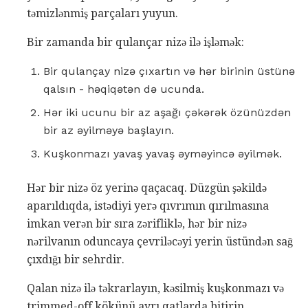
təmizlənmiş parçaları yuyun.
Bir zamanda bir qulançar nizə ilə işləmək:
Bir qulançay nizə çıxartın və hər birinin üstünə
qalsın - həqiqətən də ucunda.
Hər iki ucunu bir az aşağı çəkərək özünüzdən
bir az əyilməyə başlayın.
Kuşkonmazı yavaş yavaş əyməyincə əyilmək.
Hər bir nizə öz yerinə qaçacaq. Düzgün şəkildə
aparıldıqda, istədiyi yerə qıvrımın qırılmasına
imkan verən bir sıra zərifliklə, hər bir nizə
nərilvanın oduncaya çevriləcəyi yerin üstündən sağ
çıxdığı bir sehrdir.
Qalan nizə ilə təkrarlayın, kəsilmiş kuşkonmazı və
trimmed-off kökünü ayrı qatlarda bitirin.