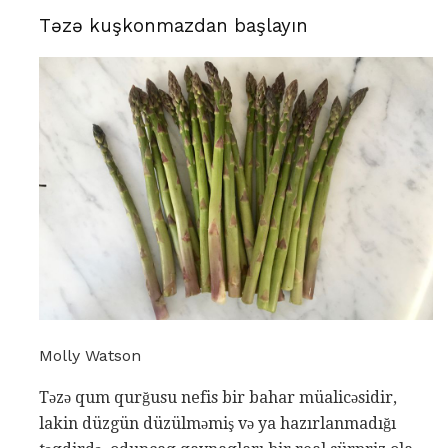
Təzə kuşkonmazdan başlayın
Molly Watson
Təzə qum qurğusu nefis bir bahar müalicəsidir,
lakin düzgün düzülməmiş və ya hazırlanmadığı