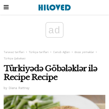
ad
Tərəvəz tərifləri
Türkiyə tərifləri
Cənub Ağları
Əsas yeməklər
Türkiyə Şəbəkəsi
Türkiyədə Göbələklər ilə
Recipe Recipe
by Diana Rattray