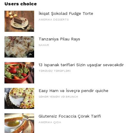
Users choice
İkiqat Şokolad Fudge Torte
AMERIKA DESSERTS
Tanzaniya Pilau Rays
NAHAR
13 Ispanak tərifləri Sizin uşaqlar sevəcəkdir
TƏRƏVƏZ TƏRƏFLƏRI
Easy Ham və İsveçrə pendir quiche
SƏHƏR YEMƏYI VƏ BRUNCH
Glutensiz Focaccia Çörək Tarifi
AMERIKA QIDA