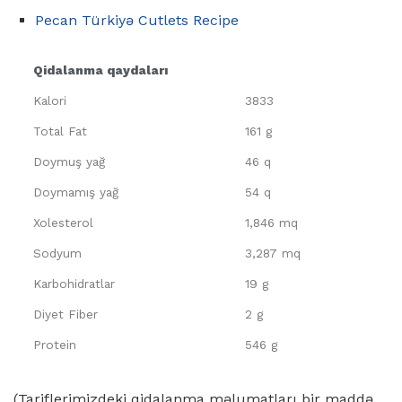
Pecan Türkiyə Cutlets Recipe
Qidalanma qaydaları
Kalori
3833
Total Fat
161 g
Doymuş yağ
46 q
Doymamış yağ
54 q
Xolesterol
1,846 mq
Sodyum
3,287 mq
Karbohidratlar
19 g
Diyet Fiber
2 g
Protein
546 g
(Tariflerimizdeki qidalanma məlumatları bir maddə