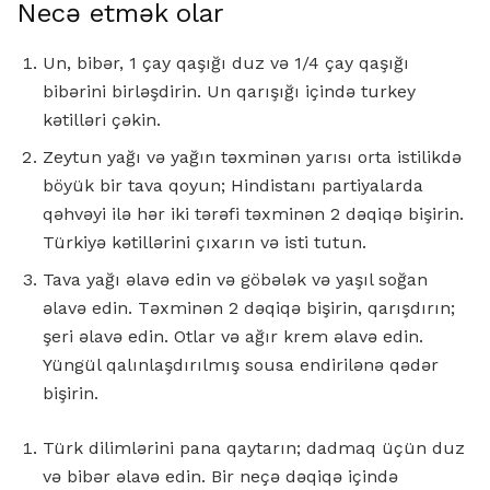
Necə etmək olar
Un, bibər, 1 çay qaşığı duz və 1/4 çay qaşığı
bibərini birləşdirin. Un qarışığı içində turkey
kətilləri çəkin.
Zeytun yağı və yağın təxminən yarısı orta istilikdə
böyük bir tava qoyun; Hindistanı partiyalarda
qəhvəyi ilə hər iki tərəfi təxminən 2 dəqiqə bişirin.
Türkiyə kətillərini çıxarın və isti tutun.
Tava yağı əlavə edin və göbələk və yaşıl soğan
əlavə edin. Təxminən 2 dəqiqə bişirin, qarışdırın;
şeri əlavə edin. Otlar və ağır krem ​​əlavə edin.
Yüngül qalınlaşdırılmış sousa endirilənə qədər
bişirin.
Türk dilimlərini pana qaytarın; dadmaq üçün duz
və bibər əlavə edin. Bir neçə dəqiqə içində