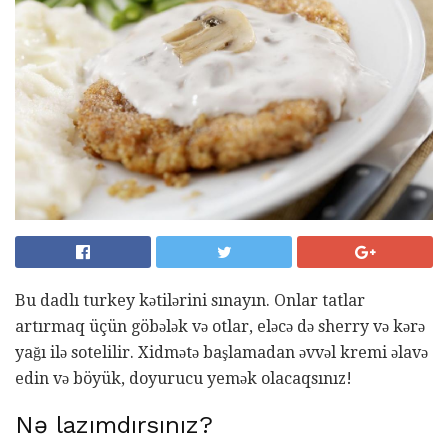
Bu dadlı turkey kətilərini sınayın. Onlar tatlar
artırmaq üçün göbələk və otlar, eləcə də sherry və kərə
yağı ilə sotelilir. Xidmətə başlamadan əvvəl kremi əlavə
edin və böyük, doyurucu yemək olacaqsınız!
Nə lazımdırsınız?