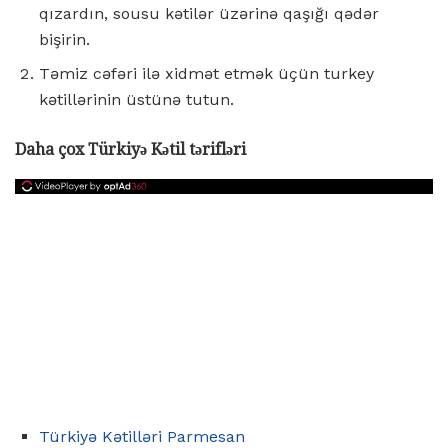
qızardın, sousu kətilər üzərinə qaşığı qədər
bişirin.
Təmiz cəfəri ilə xidmət etmək üçün turkey
kətillərinin üstünə tutun.
Daha çox Türkiyə Kətil tərifləri
Türkiyə Kətilləri Parmesan