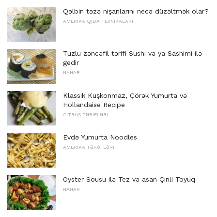
Qəlbin təzə nişanlarını necə düzəltmək olar?
AMERIKA QIDA TEXNIKALARI
Tuzlu zəncəfil tərifi Sushi və ya Sashimi ilə
gedir
NAHAR
Klassik Kuşkonmaz, Çörək Yumurta və
Hollandaise Recipe
CITRUS TƏRIFLƏRI
Evdə Yumurta Noodles
AMERIKA TƏRƏFLƏRI
Oyster Sousu ilə Tez və asan Çinli Toyuq
NAHAR