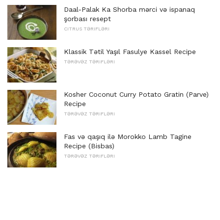
Daal-Palak Ka Shorba mərci və ispanaq
şorbası resept
CITRUS TƏRIFLƏRI
Klassik Tətil Yaşıl Fasulye Kassel Recipe
TƏRƏVƏZ TƏRIFLƏRI
Kosher Coconut Curry Potato Gratin (Parve)
Recipe
TƏRƏVƏZ TƏRIFLƏRI
Fas və qaşıq ilə Morokko Lamb Tagine
Recipe (Bisbas)
TƏRƏVƏZ TƏRIFLƏRI