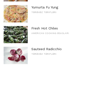
Yumurta Fu Yung
TƏRƏVƏZ TƏRIFLƏRI
Fresh Hot Chiles
AMERICAN COOKING ƏSASLARI
Sauteed Radicchio
TƏRƏVƏZ TƏRIFLƏRI