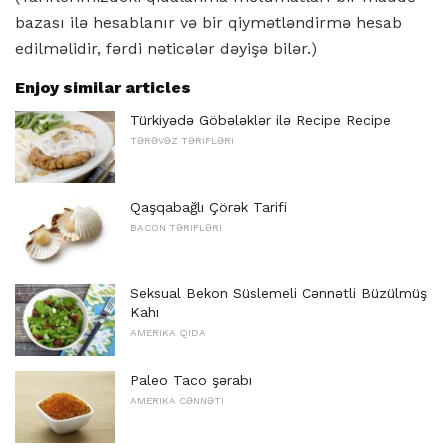
bazası ilə hesablanır və bir qiymətləndirmə hesab
edilməlidir, fərdi nəticələr dəyişə bilər.)
Enjoy similar articles
Türkiyədə Göbələklər ilə Recipe Recipe
TƏRƏVƏZ TƏRIFLƏRI
Qaşqabağlı Çörək Tarifi
BACON TƏRIFLƏRI
Seksual Bekon Süslemeli Cənnətli Büzülmüş
Kahı
AMERIKA QIDA
Paleo Taco şərabı
AMERIKA CƏNNƏTI