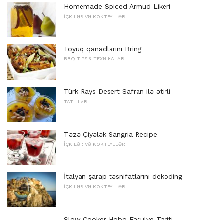
Homemade Spiced Armud Likeri
İÇKILƏR VƏ KOKTEYLLƏR
Toyuq qanadlarını Bring
BBQ TIPS & TEXNIKALARI
Türk Rays Desert Safran ilə ətirli
TATLILAR
Təzə Çiyələk Sangria Recipe
İÇKILƏR VƏ KOKTEYLLƏR
İtalyan şarap təsnifatlarını dekoding
İÇKILƏR VƏ KOKTEYLLƏR
Slow Cooker Hobo Fasulye Tarifi