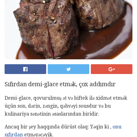
Sıfırdan demi-glace etmək, çox addımdır
Demi-glace, qovurulmuş ət və biftek ilə xidmət etmək
üçün son, dərin, zəngin, qəhvəyi sousdur və bu
kulinariya sənətinin əsaslarından biridir.
Ancaq bir şey haqqında dürüst olaq: ​​Yəqin ki
, onu
sıfırdan
etməyəcəyik.