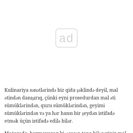
ad
Kulinariya sənətlərində biz qida şəklində deyil, mal
ətindən danışırıq, çünki eyni prosedurdan mal əti
sümüklərindən, quzu sümüklərindən, geyimi
sümüklərindən və ya hər hansı bir şeydən istifadə
etmək üçün istifadə edilə bilər.