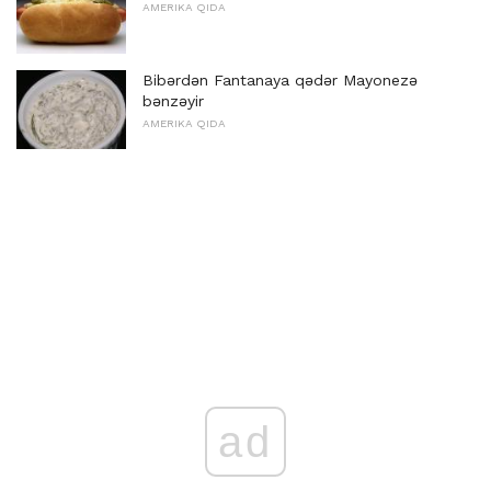
AMERIKA QIDA
Bibərdən Fantanaya qədər Mayonezə
bənzəyir
AMERIKA QIDA
ad