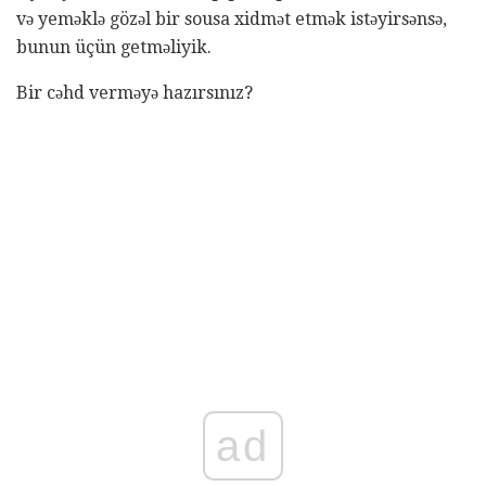
və yeməklə gözəl bir sousa xidmət etmək istəyirsənsə,
bunun üçün getməliyik.
Bir cəhd verməyə hazırsınız?
ad