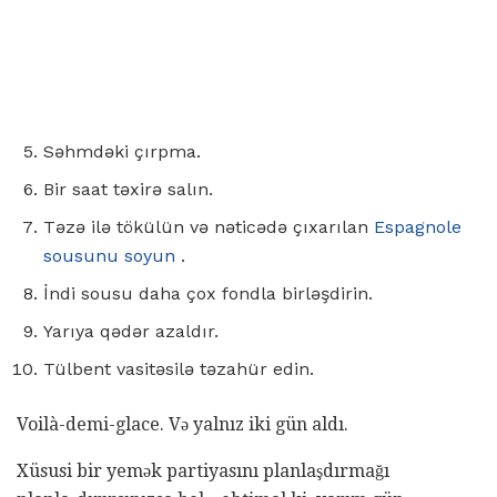
Səhmdəki çırpma.
Bir saat təxirə salın.
Təzə ilə tökülün və nəticədə çıxarılan
Espagnole
sousunu soyun
.
İndi sousu daha çox fondla birləşdirin.
Yarıya qədər azaldır.
Tülbent vasitəsilə təzahür edin.
Voilà-demi-glace. Və yalnız iki gün aldı.
Xüsusi bir yemək partiyasını planlaşdırmağı