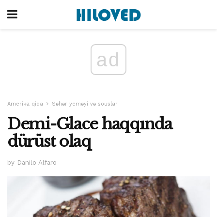
ad
Amerika qida
Səhər yeməyi və souslar
Demi-Glace haqqında
dürüst olaq
by Danilo Alfaro