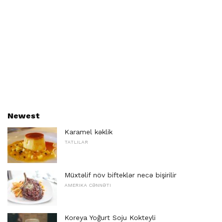
Newest
Karamel kəklik
TATLILAR
Müxtəlif növ bifteklər necə bişirilir
AMERIKA CƏNNƏTI
Koreya Yoğurt Soju Kokteyli