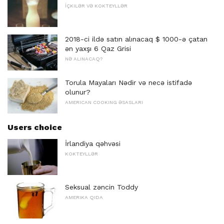
İÇKILƏR VƏ KOKTEYLLƏR
2018-ci ildə satın alınacaq $ 1000-ə çatan
ən yaxşı 6 Qaz Grisi
NƏ ALINACAQ?
Torula Mayaları Nədir və necə istifadə
olunur?
AMERICAN COOKING ƏSASLARI
Users choice
İrlandiya qəhvəsi
KOKTEYLLƏR
Seksual zəncin Toddy
AMERIKA QIDA