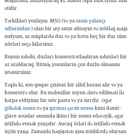
Mağazada, baxmayaraq ki, əsasən tapa biləcəyiniz mal
ətidir.
Tərkibləri yoxlayın. MSG (və ya
onun yalançı
adlarından
) olan bir şey satın almayın və mütləq aşağı
sodyum, az miqdarda duz və ya hətta heç bir duz olan
növləri seçə bilərsiniz.
Bunun səbəbi, duzları konsentratlaşdıran səhmləri bir
az azaldacaq. Bitmiş yosunların çox duzlu olmasını
istəmirsiniz.
Yəqin ki, son qısqac çıxmaz bir zibil bazası alır və ya
konsentrə olur. Bu məhsullar suyun əlavə edilməsi ilə
bərpa etdiyiniz bir növ pasta və ya sirrdir. Əgər
göbələk sousu
və ya
qırmızı şərab sousu
kimi dəmir-
glace-souslar əsasında ikinci bir sousu edəcəyik, əgər
istifadə etmək yaxşıdır. Ancaq özləri də istifadə etmək
üçün yaxşı. Zamanla həqiqətən qısa müddətdə olursan