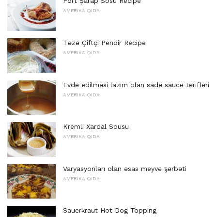
Port Şarap Sosu Recipe
AMERIKA QIDA
Təzə Çiftçi Pendir Recipe
AMERIKA QIDA
Evdə edilməsi lazım olan sadə sauce tərifləri
AMERIKA QIDA
Kremli Xardal Sousu
AMERIKA QIDA
Varyasyonları olan əsas meyvə şərbəti
AMERIKA QIDA
Sauerkraut Hot Dog Topping