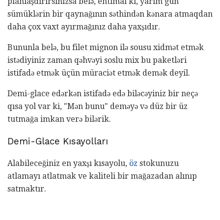
planlaşdırırsınızsa belə, ehtimal ki, yarım gün
sümüklərin bir qaynağının səthindən kənara atmaqdan
daha çox vaxt ayırmağınız daha yaxşıdır.
Bununla belə, bu filet mignon ilə sousu xidmət etmək
istədiyiniz zaman qəhvəyi soslu mix bu paketləri
istifadə etmək üçün müraciət etmək demək deyil.
Demi-glace edərkən istifadə edə biləcəyiniz bir neçə
qısa yol var ki, "Mən bunu" deməyə və düz bir üz
tutmağa imkan verə bilərik.
Demi-Glace Kısayolları
Alabileceğiniz en yaxşı kısayolu,
öz
stokunuzu
atlamayı atlatmak ve kaliteli bir mağazadan alınıp
satmaktır.