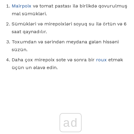
Mairpoix
və tomat pastası ilə birlikdə qovurulmuş
mal sümükləri.
Sümükləri və mirepoixləri soyuq su ilə örtün və 6
saat qaynadılır.
Toxumdan və sərindən meydana gələn hissəni
süzün.
Daha çox mirepoix sote və sonra bir
roux
etmək
üçün un əlavə edin.
ad