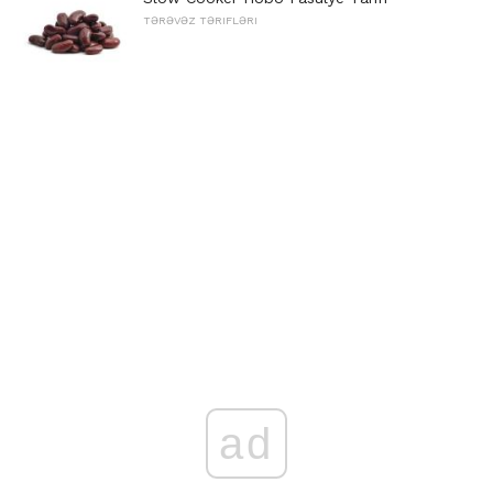
TƏRƏVƏZ TƏRIFLƏRI
ad