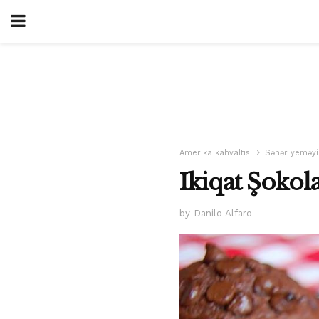
Amerika kahvaltısı
Səhər yeməyi
Ikiqat Şokol
by Danilo Alfaro