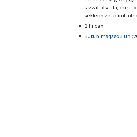
ləzzət olsa da, quru bi
keklerinizin nəmli olm
2 fincan
Bütün məqsədli un
(2