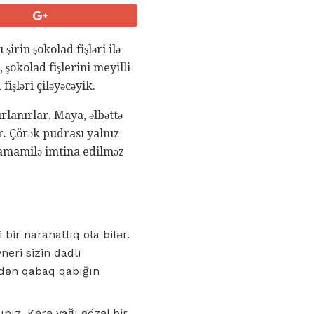
 şirin şokolad fişləri ilə
 şokolad fişlerini meyilli
işləri çiləyəcəyik.
rlanırlar. Maya, əlbəttə
r. Çörək pudrası yalnız
u tamamilə imtina edilməz
 bir narahatlıq ola bilər.
neri sizin dadlı
zdən qabaq qabığın
ınız. Kərə yağı gözəl bir