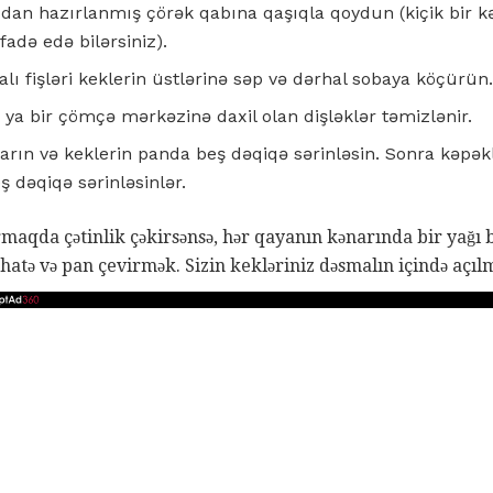
qdan hazırlanmış çörək qabına qaşıqla qoydun (kiçik bir k
adə edə bilərsiniz).
alı fişləri keklerin üstlərinə səp və dərhal sobaya köçürün.
ə ya bir çömçə mərkəzinə daxil olan dişləklər təmizlənir.
arın və keklerin panda beş dəqiqə sərinləsin. Sonra kəpək
eş dəqiqə sərinləsinlər.
maqda çətinlik çəkirsənsə, hər qayanın kənarında bir yağı 
hatə və pan çevirmək. Sizin kekləriniz dəsmalın içində açılm