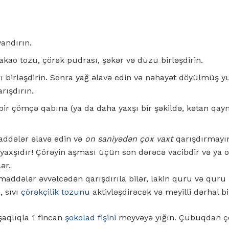
andırın.
kao tozu, çörək pudrası, şəkər və duzu birləşdirin.
rı birləşdirin. Sonra yağ əlavə edin və nəhayət döyülmüş y
arışdırın.
bir çömçə qabına (ya da daha yaxşı bir şəkildə, kətan qayn
ddələr əlavə edin və
on saniyədən çox vaxt
qarışdırmayın
yaxşıdır! Çörəyin aşması üçün son dərəcə vacibdir və ya o
lər.
addələr əvvəlcədən qarışdırıla bilər, lakin quru və quru m
, sıvı
çörəkçilik tozunu
aktivləşdirəcək və meyilli dərhal biş
şaqlıqla 1 fincan
şokolad fişini
meyvəyə yığın. Çubuqdan ço