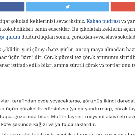
kiqat şokolad keklerinizi sevəcəksiniz.
Kakao pudrası
və yarı
i kokoholikləri təmin edəcəklər. Bu çikolatalı keklerin açarı,
çə qabını
doldurduqdan sonra, çörəkdən əvvəl əlavə şokolad f
k şəklidir, yəni çörəyə bənzəyirlər, ancaq maya almadan hazı
aq üçün "sirr" dir. Çörək püresi tez çörək artımının sirridi
olaraq istifadə edilə bilər, amma sürətli çörək və tortlar on
?
zvləri tərəfindən evdə yeyəcəklərsə, görünüş ikinci dərəcəli
ə üçün çörəkçilik edirsinizsə (ya da yandırmaq), çörək lay
lduqca gözəl edə bilər. Muffin layneri meyvəni əlavə etmə
fe şəklində kağızı və ya folqa laklardır.
birləşməsini tələb edir, yəni iki aləmdən ən yaxşısını alırs