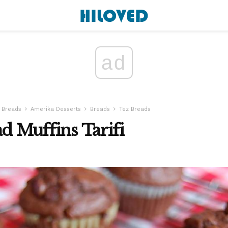
ad
 Breads
Amerika Desserts
Breads
Tez Breads
ad Muffins Tarifi