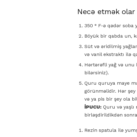
Necə etmək olar
350 ° F-ə qədər soba y
Böyük bir qabda un, ka
Süt və əridilmiş yağla
və vanil ekstraktı ilə q
Hərtərəfli yağ və unu 
bilərsiniz).
Quru quruya maye ma
görünməlidir. Hər şey 
və ya pis bir şey ola bi
İPUCU:
Quru və yaşlı m
birləşdirildikdən sonra
Rezin spatula ilə yum