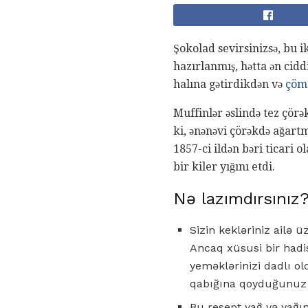
Şokolad sevirsinizsə, bu i
hazırlanmış, hətta ən cidd
halına gətirdikdən və
çöm
Muffinlər əslində tez çörə
ki, ənənəvi çörəkdə ağartm
1857-ci ildən bəri ticari 
bir kiler yığını etdi.
Nə lazımdırsınız
Sizin kekləriniz ailə ü
Ancaq xüsusi bir hadis
yeməklərinizi dadlı o
qabığına qoyduğunuz ko
Bu resept yağ və yağın 