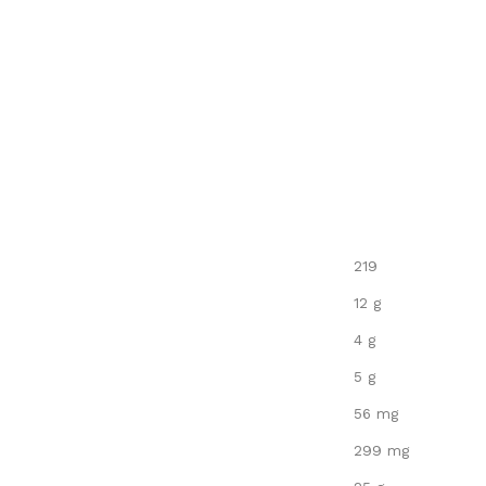
219
12 g
4 g
5 g
56 mg
299 mg