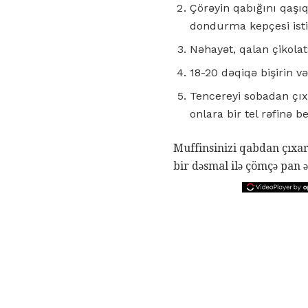
Çörəyin qabığını qaşı
dondurma kepçesi istif
Nəhayət, qalan çikolat
18-20 dəqiqə bişirin v
Tencereyi sobadan çıx
onlara bir tel rəfinə b
Muffinsinizi qabdan çıxar
bir dəsmal ilə çömçə pan ə