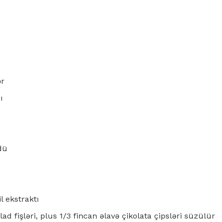
ər
ı
dü
l ekstraktı
olad fişləri, plus 1/3 fincan əlavə çikolata çipsləri süzülür