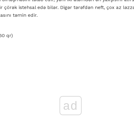
r çörək istehsal edə bilər. Digər tərəfdən neft, çox az ləzzə
asını təmin edir.
60 qr)
ad