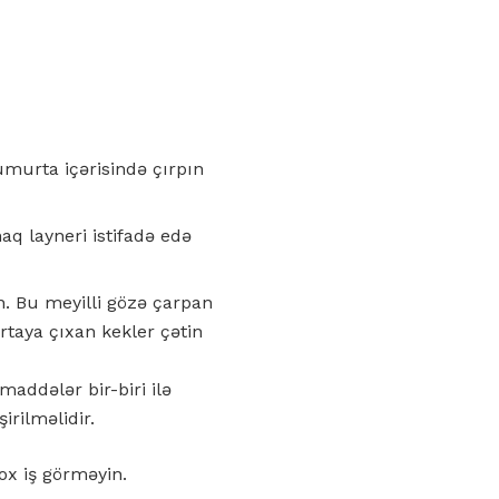
umurta içərisində çırpın
aq layneri istifadə edə
. Bu meyilli gözə çarpan
rtaya çıxan kekler çətin
addələr bir-biri ilə
irilməlidir.
x iş görməyin.