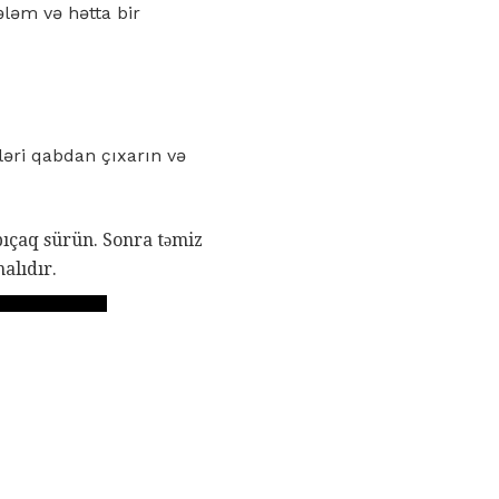
ələm və hətta bir
ləri qabdan çıxarın və
bıçaq sürün. Sonra təmiz
alıdır.