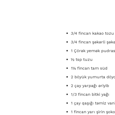
3/4 fincan kakao tozu
3/4 fincan şəkərli şək
1 Çörək yemək pudras
½ tsp tuzu
1¼ fincan tam süd
2 böyük yumurta döy
2 çay yarpağı əriyib
1/3 fincan bitki yağı
1 çay qaşığı təmiz vani
1 fincan yarı şirin şok