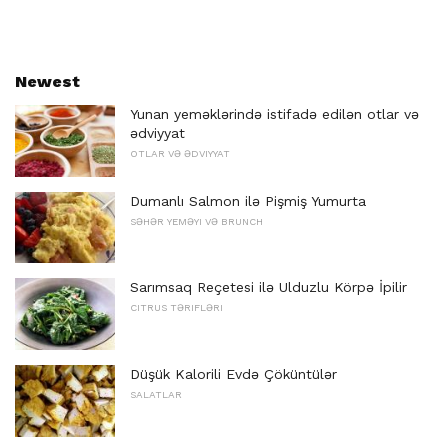
Newest
Yunan yeməklərində istifadə edilən otlar və
ədviyyat
OTLAR VƏ ƏDVIYYAT
Dumanlı Salmon ilə Pişmiş Yumurta
SƏHƏR YEMƏYI VƏ BRUNCH
Sarımsaq Reçetesi ilə Ulduzlu Körpə İpilir
CITRUS TƏRIFLƏRI
Düşük Kalorili Evdə Çöküntülər
SALATLAR