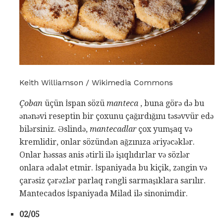
Keith Williamson / Wikimedia Commons
Çoban
üçün İspan sözü
manteca
, buna görə də bu
ənənəvi reseptin bir çoxunu çağırdığını təsəvvür edə
bilərsiniz. Əslində,
mantecadlar
çox yumşaq və
kremlidir, onlar sözündən ağzınıza əriyəcəklər.
Onlar həssas anis ətirli ilə işıqlıdırlar və sözlər
onlara ədalət etmir. İspaniyada bu kiçik, zəngin və
çarəsiz çərəzlər parlaq rəngli sarmaşıklara sarılır.
Mantecados İspaniyada Milad ilə sinonimdir.
02/05