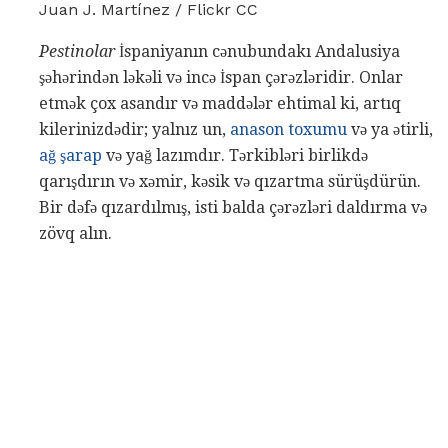
Juan J. Martínez / Flickr CC
Pestinolar
İspaniyanın cənubundakı Andalusiya
şəhərindən ləkəli və incə İspan çərəzləridir. Onlar
etmək çox asandır və maddələr ehtimal ki, artıq
kilerinizdədir; yalnız un,
anason toxumu
və ya ətirli,
ağ şarap
və yağ lazımdır. Tərkibləri birlikdə
qarışdırın və xəmir, kəsik və qızartma sürüşdürün.
Bir dəfə qızardılmış, isti balda çərəzləri daldırma və
zövq alın.