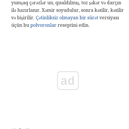
yumşaq çərəzlər un, qısaldılmış, toz şəkər və darçın
ilə hazırlanır. Xəmir soyudulur, sonra kəsilir, kəsilir
və bişirilir.
Çətinliksiz olmayan bir sürət
versiyası
üçün bu
polvoronlar
reseptini edin.
ad