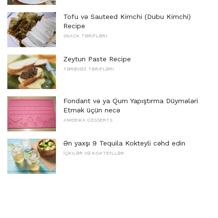
Tofu və Sauteed Kimchi (Dubu Kimchi)
Recipe
SNACK TƏRIFLƏRI
Zeytun Paste Recipe
TƏRƏVƏZ TƏRIFLƏRI
Fondant və ya Qum Yapıştırma Düymələri
Etmək üçün necə
AMERIKA DESSERTS
Ən yaxşı 9 Tequila Kokteyli cəhd edin
İÇKILƏR VƏ KOKTEYLLƏR