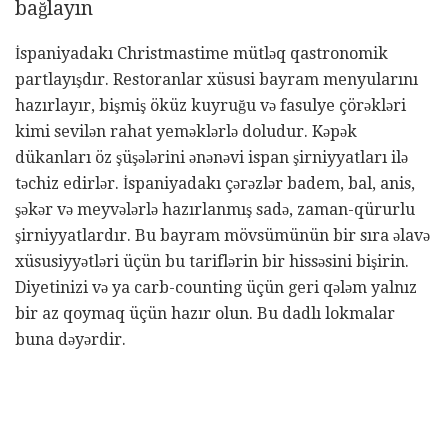
bağlayın
İspaniyadakı Christmastime mütləq qastronomik
partlayışdır. Restoranlar xüsusi bayram menyularını
hazırlayır, bişmiş öküz kuyruğu və fasulye çörəkləri
kimi sevilən rahat yeməklərlə doludur. Kəpək
dükanları öz şüşələrini ənənəvi ispan şirniyyatları ilə
təchiz edirlər. İspaniyadakı çərəzlər badem, bal, anis,
şəkər və meyvələrlə hazırlanmış sadə, zaman-qürurlu
şirniyyatlardır. Bu bayram mövsümünün bir sıra əlavə
xüsusiyyətləri üçün bu tariflərin bir hissəsini bişirin.
Diyetinizi və ya carb-counting üçün geri qələm yalnız
bir az qoymaq üçün hazır olun. Bu dadlı lokmalar
buna dəyərdir.