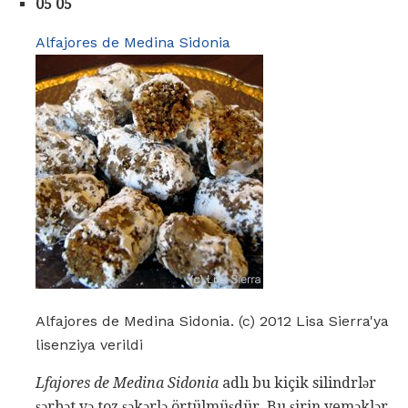
05 05
Alfajores de Medina Sidonia
Alfajores de Medina Sidonia. (c) 2012 Lisa Sierra'ya
lisenziya verildi
Lfajores de
Medina Sidonia
adlı bu kiçik silindrlər
şərbət və toz şəkərlə örtülmüşdür. Bu şirin yeməklər