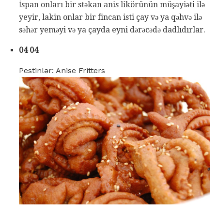
İspan onları bir stəkan anis likörünün müşayiəti ilə
yeyir, lakin onlar bir fincan isti çay və ya qəhvə ilə
səhər yeməyi və ya çayda eyni dərəcədə dadlıdırlar.
04 04
Pestinlər: Anise Fritters