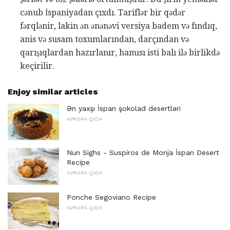
cənub İspaniyadan çıxdı. Tariflər bir qədər
fərqlənir, lakin ən ənənəvi versiya badem və fındıq,
anis və susam toxumlarından, darçından və
qarışıqlardan hazırlanır, hamısı isti balı ilə birlikdə
keçirilir.
Enjoy similar articles
Ən yaxşı İspan şokolad desertləri
AVROPA QIDA
Nun Sighs - Suspiros de Monja İspan Desert
Recipe
AVROPA QIDA
Ponche Segoviano Recipe
AVROPA QIDA