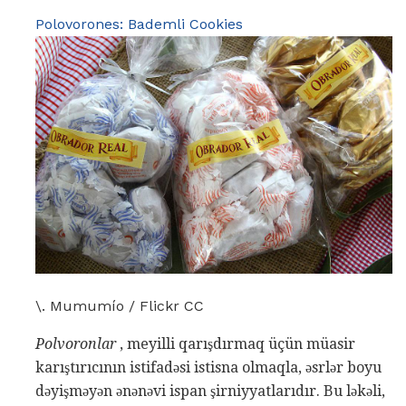
Polovorones: Bademli Cookies
\. Mumumío / Flickr CC
Polvoronlar
, meyilli qarışdırmaq üçün müasir
karıştırıcının istifadəsi istisna olmaqla, əsrlər boyu
dəyişməyən ənənəvi ispan şirniyyatlarıdır. Bu ləkəli,