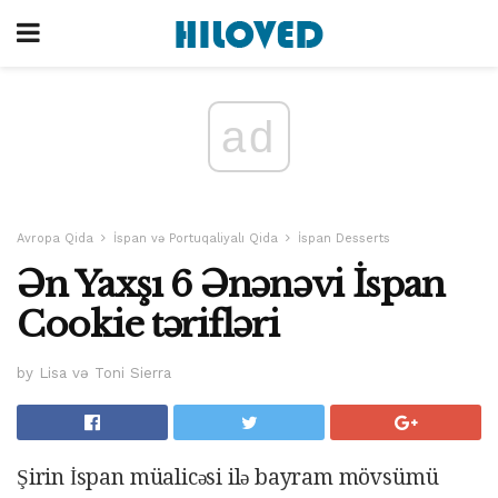
ad
Avropa Qida
İspan və Portuqaliyalı Qida
İspan Desserts
Ən Yaxşı 6 Ənənəvi İspan
Cookie tərifləri
by Lisa və Toni Sierra
Şirin İspan müalicəsi ilə bayram mövsümü