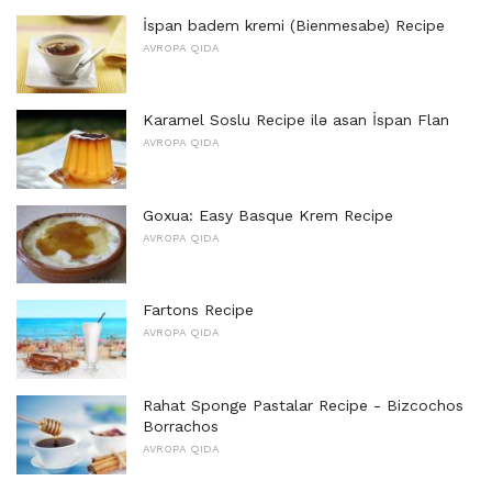
İspan badem kremi (Bienmesabe) Recipe
AVROPA QIDA
Karamel Soslu Recipe ilə asan İspan Flan
AVROPA QIDA
Goxua: Easy Basque Krem Recipe
AVROPA QIDA
Fartons Recipe
AVROPA QIDA
Rahat Sponge Pastalar Recipe - Bizcochos
Borrachos
AVROPA QIDA