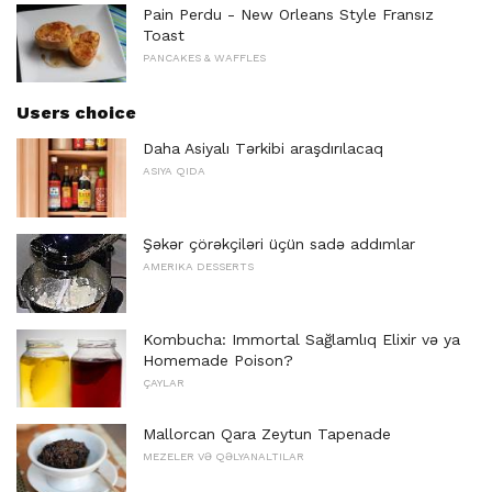
Pain Perdu - New Orleans Style Fransız
Toast
PANCAKES & WAFFLES
Users choice
Daha Asiyalı Tərkibi araşdırılacaq
ASIYA QIDA
Şəkər çörəkçiləri üçün sadə addımlar
AMERIKA DESSERTS
Kombucha: Immortal Sağlamlıq Elixir və ya
Homemade Poison?
ÇAYLAR
Mallorcan Qara Zeytun Tapenade
MEZELER VƏ QƏLYANALTILAR