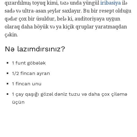
qızardılmış toyuq kimi, təzə unda yüngül
iribasiya
ilə
sadə və ultra-asan şeylər saxlayır. Bu bir resept olduğu
qədər çox bir üsuldur, belə ki, auditoriyaya uyğun
olaraq daha böyük və ya kiçik qruplar yaratmaqdan
çəkin.
Nə lazımdırsınız?
1 funt göbələk
1/2 fincan ayran
1 fincan unu
1 çay qaşığı gözəl dəniz tuzu və daha çox çiləmə
üçün