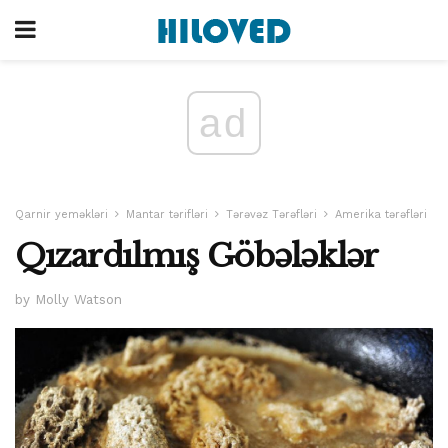
ad
Qarnir yeməkləri
Mantar tərifləri
Tərəvəz Tərəfləri
Amerika tərəfləri
Qızardılmış Göbələklər
by Molly Watson