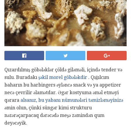
Qızardılmış göbələklər çöldə giləməli, içində tender və
sulu. Buradakı
şəkil morel göbələkdir
. Qığılcım
baharın bu harbingers əyləncə snack və ya appetizer
necə çevrilir əlamətdar. Əgər kostyuma əməl etməyi
qərara
alsanız, bu yabanı nümunələri təmizləməyinizə
əmin olun, çünki süngər kimi strukturu
nəzərəçarpacaq dərəcədə meşə zəmindən qum
deyəcəyik.