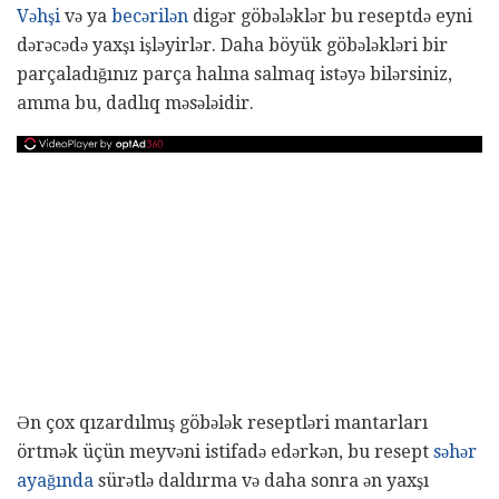
Vəhşi
və ya
becərilən
digər göbələklər bu reseptdə eyni
dərəcədə yaxşı işləyirlər. Daha böyük göbələkləri bir
parçaladığınız parça halına salmaq istəyə bilərsiniz,
amma bu, dadlıq məsələidir.
Ən çox qızardılmış göbələk reseptləri mantarları
örtmək üçün meyvəni istifadə edərkən, bu resept
səhər
ayağında
sürətlə daldırma və daha sonra ən yaxşı