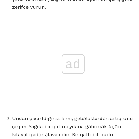
zərifcə vurun.
ad
Undan çıxartdığınız kimi, göbələklərdən artıq unu
çırpın. Yağda bir qat meydana gətirmək üçün
kifayət qədər əlavə edin. Bir qatlı bit budur: