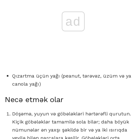
ad
Qızartma üçün yağı (peanut, tərəvəz, üzüm və ya
canola yağı)
Necə etmək olar
Döşəmə, yuyun və göbələkləri hərtərəfli qurutun.
Kiçik göbələklər tamamilə sola bilər; daha böyük
nümunələr ən yaxşı şəkildə bir və ya iki ısırıqda
yeyilə bilən parçalara kəsilir. Göbələkləri orta