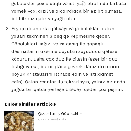
göbələklər çox sıxlıqlı və isti yağı ətrafında birbaşa
yemək yox, qızıl və qıcqırdıqca bir az bit olmasa,
bit bitməz qalır və yağlı olur.
Fry qızıldan orta qəhvəyi və göbələklər bütün
yolları təxminən 3 dəqiqə keçməsinə qədər.
Göbələkləri kağızı və ya qaşıq ilə qapaqlı
dəsmalların üzərinə qoyulan soyuducu qəfəsə
köçürün. Daha çox duz ilə çiləsin (əgər bir duz
fıstığı varsa, bu nöqtədə gevrek dəniz duzunun
böyük kristallarını istifadə edin və isti xidmət
edin). Qalan mantar ilə təkrarlayın, yalnız bir anda
yağda bir qatda yerləşə biləcəyi qədər çox pişirin.
Enjoy similar articles
Qızardılmış Göbələklər
QARNIR YEMƏKLƏRI