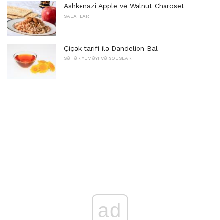
Ashkenazi Apple və Walnut Charoset
SALATLAR
Çiçək tarifi ilə Dandelion Bal
SƏHƏR YEMƏYI VƏ SOUSLAR
ad