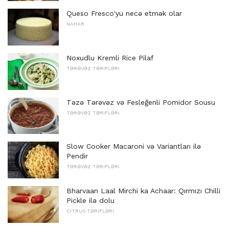
Queso Fresco'yu necə etmək olar
NAHAR
Noxudlu Kremli Rice Pilaf
TƏRƏVƏZ TƏRIFLƏRI
Təzə Tərəvəz və Fesleğenli Pomidor Sousu
TƏRƏVƏZ TƏRIFLƏRI
Slow Cooker Macaroni və Variantları ilə
Pendir
TƏRƏVƏZ TƏRIFLƏRI
Bharvaan Laal Mirchi ka Achaar: Qırmızı Chilli
Pickle ilə dolu
CITRUS TƏRIFLƏRI