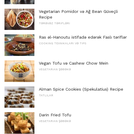
Vegetarian Pomidor və Ağ Bean Güveçli
Recipe
TƏRƏVƏZ TƏRIFLƏRI
Ras əl-Hanoutu istifadə edərək Faslı təriflər
COOKING TEXNIKALARI VƏ TIPS
Vegan Tofu və Cashew Chow Mein
VEGETARIAN ŞƏBƏKƏ
Alman Spice Cookies (Spekulatius) Recipe
TATLILAR
Dərin Fried Tofu
VEGETARIAN ŞƏBƏKƏ