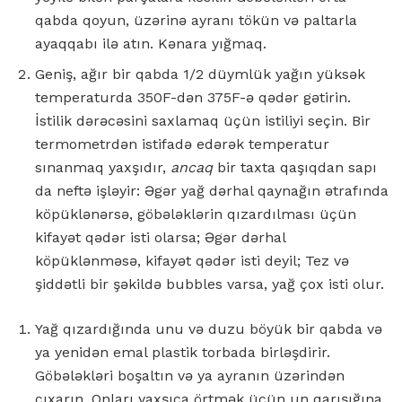
qabda qoyun, üzərinə ayranı tökün və paltarla
ayaqqabı ilə atın. Kənara yığmaq.
Geniş, ağır bir qabda 1/2 düymlük yağın yüksək
temperaturda 350F-dən 375F-ə qədər gətirin.
İstilik dərəcəsini saxlamaq üçün istiliyi seçin. Bir
termometrdən istifadə edərək temperatur
sınanmaq yaxşıdır,
ancaq
bir taxta qaşıqdan sapı
da neftə işləyir: Əgər yağ dərhal qaynağın ətrafında
köpüklənərsə, göbələklərin qızardılması üçün
kifayət qədər isti olarsa; Əgər dərhal
köpüklənməsə, kifayət qədər isti deyil; Tez və
şiddətli bir şəkildə bubbles varsa, yağ çox isti olur.
Yağ qızardığında unu və duzu böyük bir qabda və
ya yenidən emal plastik torbada birləşdirir.
Göbələkləri boşaltın və ya ayranın üzərindən
çıxarın. Onları yaxşıca örtmək üçün un qarışığına