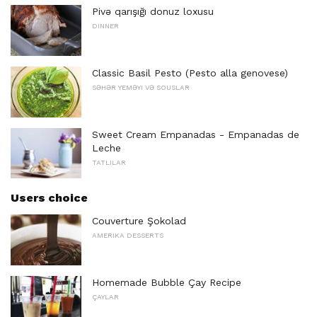
Pivə qarışığı donuz loxusu
DINNER
Classic Basil Pesto (Pesto alla genovese)
SƏHƏR YEMƏYI VƏ SOUSLAR
Sweet Cream Empanadas - Empanadas de
Leche
TATLILAR
Users choice
Couverture Şokolad
AMERIKA DESSERTS
Homemade Bubble Çay Recipe
ÇAYLAR