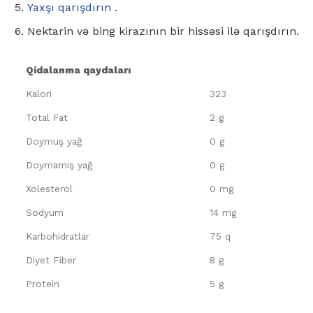
Yaxşı qarışdırın
.
Nektarin və bing kirazının bir hissəsi ilə qarışdırın.
Qidalanma qaydaları
Kalori
323
Total Fat
2 g
Doymuş yağ
0 g
Doymamış yağ
0 g
Xolesterol
0 mg
Sodyum
14 mg
Karbohidratlar
75 q
Diyet Fiber
8 g
Protein
5 g