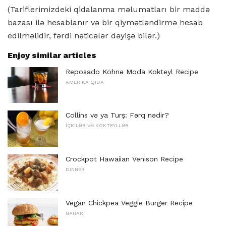
(Tariflerimizdeki qidalanma məlumatları bir maddə
bazası ilə hesablanır və bir qiymətləndirmə hesab
edilməlidir, fərdi nəticələr dəyişə bilər.)
Enjoy similar articles
Reposado Köhnə Moda Kokteyl Recipe
AMERIKA QIDA
Collins və ya Turş: Fərq nədir?
İÇKILƏR VƏ KOKTEYLLƏR
Crockpot Hawaiian Venison Recipe
DINNER
Vegan Chickpea Veggie Burger Recipe
NAHAR