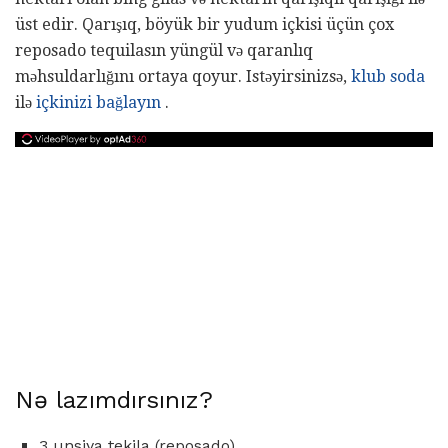
üst edir. Qarışıq, böyük bir yudum içkisi üçün çox
reposado tequilasın yüngül və qaranlıq
məhsuldarlığını ortaya qoyur. Istəyirsinizsə,
klub soda
ilə
içkinizi bağlayın
.
Nə lazımdırsınız?
3 unsiya tekila (reposado)