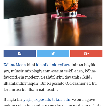
Köhnə Moda
kimi
klassik kokteyllərə
dair ən böyük
şey, müasir mixologiyanın əsasını təşkil edən, köhnə
favoritlərin modern təzahürlərini davamlı şəkildə
ilhamlandırmaqdır. Bir Reposado Old-fashioned bu
tərcüməsi bu ilham nəticəsidir.
Bu içki bir
yaşlı
,
reposado tekila edir
və onu agave
nektarı olan bing gilas və nektarin qarışıqlı qarışığı ilə