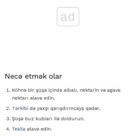
ad
Necə etmək olar
Köhnə bir şüşə içində albalı, nektarin və agave
nektarı əlavə edin.
Tərkibi
də yaxşı qarışdırıncaya qədər.
Şüşə buz kubları ilə doldurun.
Tekila
əlavə edin.