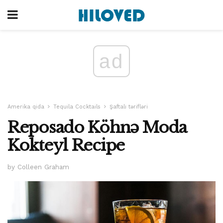
ad
Amerika qida
Tequila Cocktails
Şaftalı tərifləri
Reposado Köhnə Moda
Kokteyl Recipe
by Colleen Graham