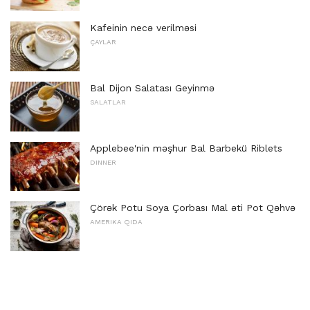
Kafeinin necə verilməsi
ÇAYLAR
Bal Dijon Salatası Geyinmə
SALATLAR
Applebee'nin məşhur Bal Barbekü Riblets
DINNER
Çörək Potu Soya Çorbası Mal əti Pot Qəhvə
AMERIKA QIDA