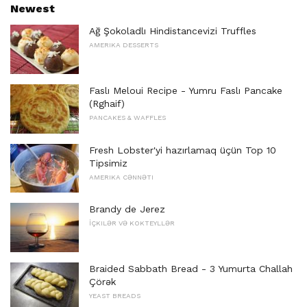
Newest
Ağ Şokoladlı Hindistancevizi Truffles
AMERIKA DESSERTS
Faslı Meloui Recipe - Yumru Faslı Pancake
(Rghaif)
PANCAKES & WAFFLES
Fresh Lobster'yi hazırlamaq üçün Top 10
Tipsimiz
AMERIKA CƏNNƏTI
Brandy de Jerez
İÇKILƏR VƏ KOKTEYLLƏR
Braided Sabbath Bread - 3 Yumurta Challah
Çörək
YEAST BREADS