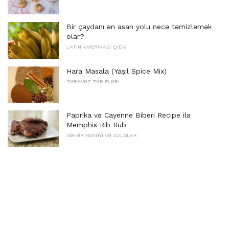
Bir çaydanı ən asan yolu necə təmizləmək
olar?
LATIN AMERIKASI QIDA
Hara Masala (Yaşıl Spice Mix)
TƏRƏVƏZ TƏRIFLƏRI
Paprika və Cayenne Biberi Recipe ilə
Memphis Rib Rub
SƏHƏR YEMƏYI VƏ SOUSLAR