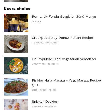
Users choice
Romantik Fondu Sevgililər Günü Menyu
DINNER
Crockpot Spicy Donuz Paltarı Recipe
TƏRƏVƏZ TƏRIFLƏRI
Ən Populyar Hind Vegetarian yeməkləri
VEGETARIAN ŞƏBƏKƏ
Pişiklər Hara Masala - Yaşıl Masala Recipe
Quzu
QUZU ŞƏBƏKƏLƏRI
Snicker Cookies
AMERIKA DESSERTS