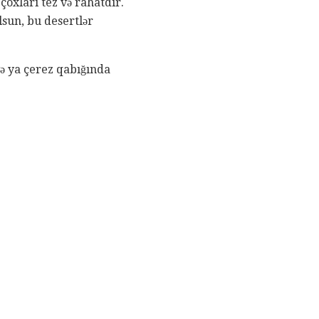
çoxları tez və rahatdır.
lsun, bu desertlər
və ya çerez qabığında