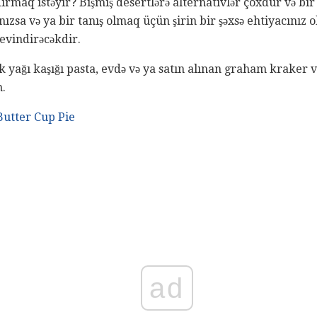
rmaq istəyir? Bişmiş desertlərə alternativlər çoxdur və bir 
ızsa və ya bir tanış olmaq üçün şirin bir şəxsə ehtiyacınız o
sevindirəcəkdir.
ık yağı kaşığı pasta, evdə və ya satın alınan graham kraker 
.
utter Cup Pie
ad