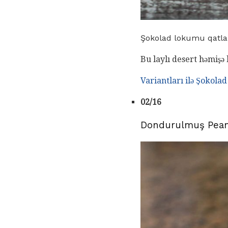
Şokolad lokumu qatlan
Bu laylı desert həmişə 
Variantları ilə Şokolad
02/16
Dondurulmuş Peanu