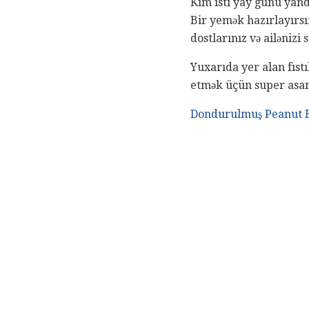
Kim isti yay günü yandı
Bir yemək hazırlayırsın
dostlarınız və ailənizi 
Yuxarıda yer alan fıst
etmək üçün super asan
Dondurulmuş Peanut B