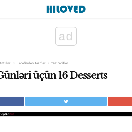
ad
tatlıları
Tərəfindən təriflər
Yaz tərifləri
Günləri üçün 16 Desserts