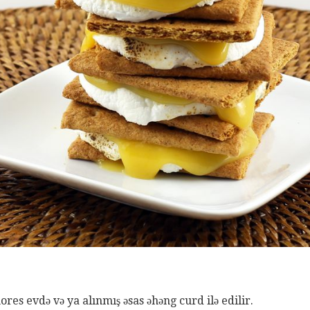
res evdə və ya alınmış əsas əhəng curd ilə edilir.