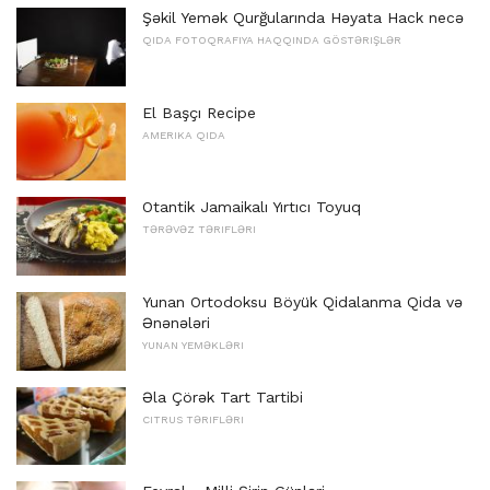
Şəkil Yemək Qurğularında Həyata Hack necə
QIDA FOTOQRAFIYA HAQQINDA GÖSTƏRIŞLƏR
El Başçı Recipe
AMERIKA QIDA
Otantik Jamaikalı Yırtıcı Toyuq
TƏRƏVƏZ TƏRIFLƏRI
Yunan Ortodoksu Böyük Qidalanma Qida və
Ənənələri
YUNAN YEMƏKLƏRI
Əla Çörək Tart Tartibi
CITRUS TƏRIFLƏRI