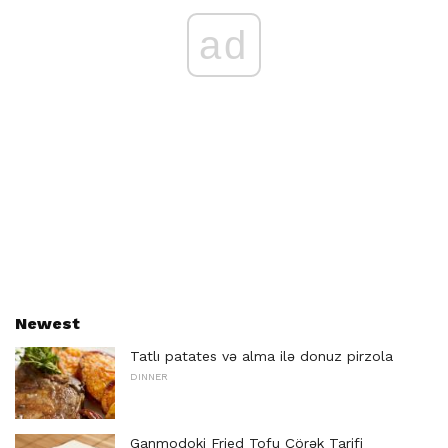
ad
Newest
Tatlı patates və alma ilə donuz pirzola
DINNER
Ganmodoki Fried Tofu Çörək Tarifi