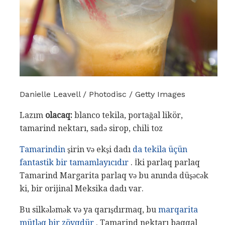
Danielle Leavell / Photodisc / Getty Images
Lazım
olacaq:
blanco tekila, portağal likör,
tamarind nektarı, sadə sirop, chili toz
Tamarindin
şirin və ekşi dadı
da tekila üçün
fantastik bir tamamlayıcıdır
. İki parlaq parlaq
Tamarind Margarita parlaq və bu anında düşəcək
ki, bir orijinal Meksika dadı var.
Bu silkələmək və ya qarışdırmaq, bu
marqarita
mütləq bir zövqdür
. Tamarind nektarı baqqal