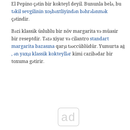
El Pepino çətin bir kokteyl deyil. Bununla belə, bu
təkil sevgilinin xoşbəxtliyindən bəhrələnmək
çətindir.
Bəzi klassik üslublu bir növ margarita və müasir
bir reseptdir. Təzə xiyar və cilantro
standart
margarita bazasına
qarşı təəccüblüdür. Yumurta ağ
, ən yaxşı klassik kokteyllər
kimi cazibədar bir
toxuma gətirir.
ad