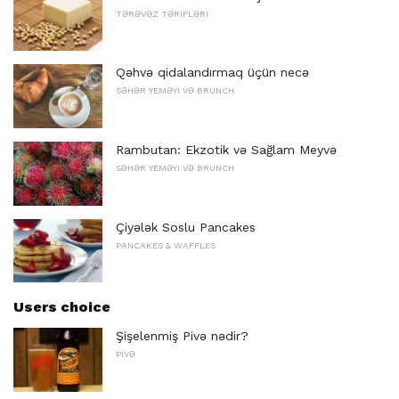
TƏRƏVƏZ TƏRIFLƏRI
Qəhvə qidalandırmaq üçün necə
SƏHƏR YEMƏYI VƏ BRUNCH
Rambutan: Ekzotik və Sağlam Meyvə
SƏHƏR YEMƏYI VƏ BRUNCH
Çiyələk Soslu Pancakes
PANCAKES & WAFFLES
Users choice
Şişelenmiş Pivə nədir?
PIVƏ