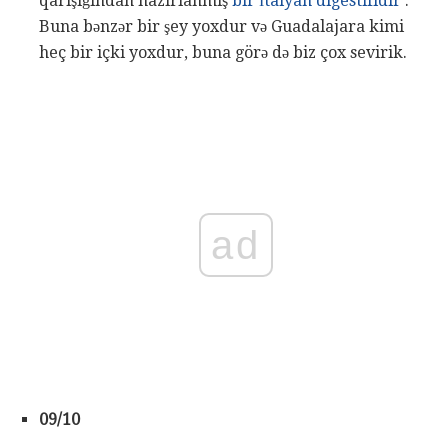
qarışığından hazırlanmış
bir İtalyan digestifidir
.
Buna bənzər bir şey yoxdur və Guadalajara kimi
heç bir içki yoxdur, buna görə də biz çox sevirik.
ad
09/10