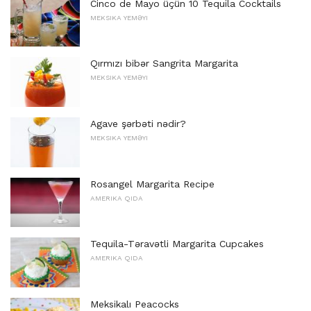
Cinco de Mayo üçün 10 Tequila Cocktails
MEKSIKA YEMƏYI
Qırmızı bibər Sangrita Margarita
MEKSIKA YEMƏYI
Agave şərbəti nədir?
MEKSIKA YEMƏYI
Rosangel Margarita Recipe
AMERIKA QIDA
Tequila-Təravətli Margarita Cupcakes
AMERIKA QIDA
Meksikalı Peacocks