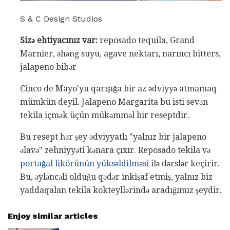
S & C Design Studios
Sizə ehtiyacınız var:
reposado tequila, Grand
Marnier, əhəng suyu, agave nektarı, narıncı bitters,
jalapeno bibər
Cinco de Mayo'yu qarışığa bir az ədviyyə atmamaq
mümkün deyil. Jalapeno Margarita bu isti sevən
tekila içmək üçün mükəmməl bir reseptdir.
Bu resept hər şey ədviyyatlı "yalnız bir jalapeno
əlavə" zehniyyəti kənara çıxır. Reposado tekila və
portağal likörünün yüksəldilməsi
ilə dərslər keçirir.
Bu, əyləncəli olduğu qədər inkişaf etmiş, yalnız biz
yaddaqalan tekila kokteyllərində aradığımız şeydir.
Enjoy similar articles