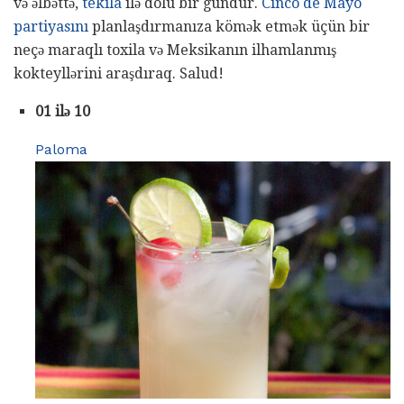
və əlbəttə,
tekila
ilə dolu bir gündür.
Cinco de Mayo
partiyasını
planlaşdırmanıza kömək etmək üçün bir
neçə maraqlı toxila və Meksikanın ilhamlanmış
kokteyllərini araşdıraq. Salud!
01 ilə 10
Paloma