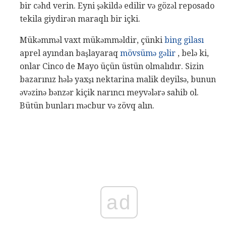
bir cəhd verin. Eyni şəkildə edilir və gözəl reposado
tekila giydirən maraqlı bir içki.
Mükəmməl vaxt mükəmməldir, çünki
bing gilası
aprel ayından başlayaraq
mövsümə gəlir
, belə ki,
onlar Cinco de Mayo üçün üstün olmalıdır. Sizin
bazarınız hələ yaxşı nektarina malik deyilsə, bunun
əvəzinə bənzər kiçik narıncı meyvələrə sahib ol.
Bütün bunları məcbur və zövq alın.
ad