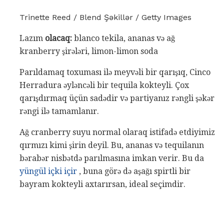
Trinette Reed / Blend Şəkillər / Getty Images
Lazım
olacaq:
blanco tekila, ananas və ağ
kranberry şirələri, limon-limon soda
Parıldamaq toxuması ilə meyvəli bir qarışıq, Cinco
Herradura əyləncəli bir tequila kokteyli. Çox
qarışdırmaq üçün sadədir və partiyanız rəngli şəkər
rəngi ilə tamamlanır.
Ağ cranberry suyu normal olaraq istifadə etdiyimiz
qırmızı kimi şirin deyil. Bu, ananas və tequilanın
bərabər nisbətdə parılmasına imkan verir. Bu da
yüngül içki içir
, buna görə də aşağı spirtli bir
bayram kokteyli axtarırsan, ideal seçimdir.