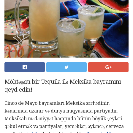
Möhtəşəm bir Tequila ilə Meksika bayramını
qeyd edin!
Cinco de Mayo bayramları Meksika sərhədinin
kənarında uzanır və dünya miqyasında partiyadır.
Meksikalı mədəniyyət haqqında bütün böyük şeyləri
qəbul etmək və partiyalar, yeməklər, əyləncə, cerveza