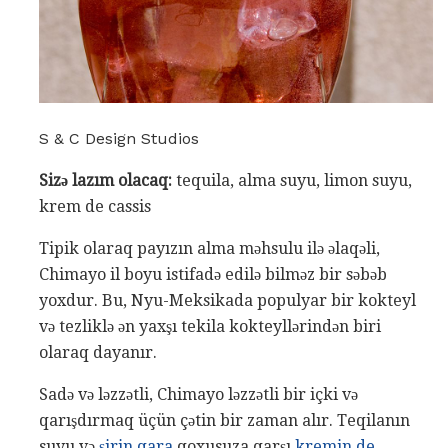
S & C Design Studios
Sizə lazım olacaq:
tequila, alma suyu, limon suyu,
krem ​​de cassis
Tipik olaraq payızın alma məhsulu ilə əlaqəli,
Chimayo il boyu istifadə edilə bilməz bir səbəb
yoxdur. Bu, Nyu-Meksikada populyar bir kokteyl
və tezliklə ən yaxşı tekila kokteyllərindən biri
olaraq dayanır.
Sadə və ləzzətli, Chimayo ləzzətli bir içki və
qarışdırmaq üçün çətin bir zaman alır. Teqilanın
suyu və
şirin qara
qoxusuza qarşı
kremin de