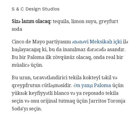
S & C Design Studios
Sizə lazım olacaq:
tequila, limon suyu, greyfurt
soda
Cinco de Mayo partiyasını
ənənəvi Meksikalı içki
ilə
başlayacağıq ki, bu da inanılmaz dərəcədə asandır.
Bu bir Paloma ilk zövqünüz olacaq, onda real bir
müalicə üçün.
Bu uzun, təravətləndirici tekila kokteyl təkil və
qreypfrutun cütləşməsidir.
Ən yaxşı Paloma
üçün
yüksək keyfiyyətli blanco və ya reposado tekila
seçin və onu orijinal tutmaq üçün Jarritos Toronja
Soda'yı seçin.