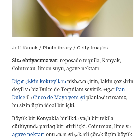
Jeff Kauck / Photolibrary / Getty Images
Sizə ehtiyacınız var:
reposado tequila, Konyak,
Cointreau, limon suyu, agave nektarı
Digər şişkin kokteyllərə
nisbətən şirin, lakin çox şirin
deyil və biz Dulce de Tequilanı sevirik. Əgər
Pan
Dulce
ilə
Cinco de Mayo yeməyi
planlaşdırırsanız,
bu sizin üçün ideal bir içki.
Böyük bir Konyakla birlikdə yaşlı bir tekila
cütlüyündə parlaq bir ətirli içki. Cointreau, lime və
agave nektarı
onu ənənəvi şəkərli çörək üçün böyük