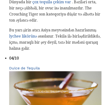
Dünyada bir
çox tequila çekim var
. Bəziləri orta,
bir neçə şübhəli, bir ovuc isə inanılmazdır. The
Crouching Tiger son kateqoriya düşür və əlbəttə bir
ton əyləncə edir.
Bu yarı şirin atıcı Asiya meyvəsindən hazırlanmış
lychee likörünə
əsaslanır. Tekila ilə birləşdirildikdə,
içmə, maraqlı bir şey deyil, təzə bir mədəni qarışıq
halına gəlir.
04/10
Dulce de Tequila