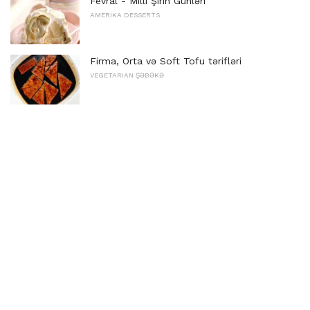
Fevral - Milli Şirin Günləri
AMERIKA DESSERTS
Firma, Orta və Soft Tofu tərifləri
VEGETARIAN ŞƏBƏKƏ