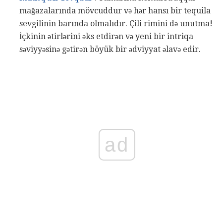
mağazalarında mövcuddur və hər hansı bir tequila
sevgilinin barında olmalıdır. Çili rimini də unutma!
İçkinin ətirlərini əks etdirən və yeni bir intriqa
səviyyəsinə gətirən böyük bir ədviyyat əlavə edir.
ad