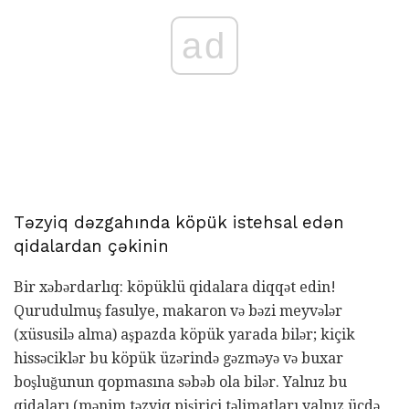
ad
Təzyiq dəzgahında köpük istehsal edən
qidalardan çəkinin
Bir xəbərdarlıq: köpüklü qidalara diqqət edin!
Qurudulmuş fasulye, makaron və bəzi meyvələr
(xüsusilə alma) aşpazda köpük yarada bilər; kiçik
hissəciklər bu köpük üzərində gəzməyə və buxar
boşluğunun qopmasına səbəb ola bilər. Yalnız bu
qidaları (mənim təzyiq pişirici təlimatları yalnız üçdə