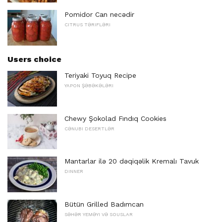
Pomidor Can necədir
CITRUS TƏRIFLƏRI
Users choice
Teriyaki Toyuq Recipe
YAPON ŞƏBƏKƏLƏRI
Chewy Şokolad Fındıq Cookies
CƏNUBI DESERTLƏR
Mantarlar ilə 20 dəqiqəlik Kremalı Tavuk
DINNER
Bütün Grilled Badımcan
SƏHƏR YEMƏYI VƏ SOUSLAR