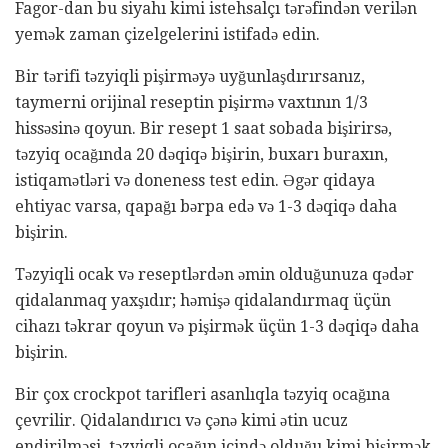
Fagor-dan bu siyahı kimi istehsalçı tərəfindən verilən
yemək zaman çizelgelerini istifadə edin.
Bir tərifi təzyiqli pişirməyə uyğunlaşdırırsanız,
taymerni orijinal reseptin pişirmə vaxtının 1/3
hissəsinə qoyun. Bir resept 1 saat sobada bişirirsə,
təzyiq ocağında 20 dəqiqə bişirin, buxarı buraxın,
istiqamətləri və doneness test edin. Əgər qidaya
ehtiyac varsa, qapağı bərpa edə və 1-3 dəqiqə daha
bişirin.
Təzyiqli ocak və reseptlərdən əmin olduğunuza qədər
qidalanmaq yaxşıdır; həmişə qidalandırmaq üçün
cihazı təkrar qoyun və pişirmək üçün 1-3 dəqiqə daha
bişirin.
Bir çox crockpot tarifleri asanlıqla təzyiq ocağına
çevrilir. Qidalandırıcı və çənə kimi ətin ucuz
endirilməsi, təzyiqli ocağın içində olduğu kimi bişirmək