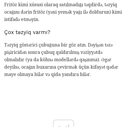
Fritöz kimi xüsusi olaraq satılmadığı təqdirdə, təzyiq
ocağını dərin fritöz (yəni yemək yağı ilə doldurun) kimi
istifadə etməyin.
Çox təzyiq varmı?
Təzyiq göstərici çubuğuna bir göz atın. Dəyişən təzə
pişiricidən sonra çubuq qaldırılmış vəziyyətdə
olmalıdır (ya da köhnə modellərdə qaşınma). Əgər
deyilsə, ocağın buxarına çevirmək üçün kifayət qədər
maye olmaya bilər və qida yandıra bilər.