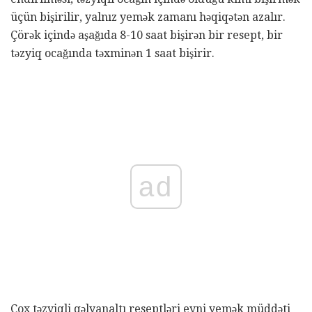
üçün bişirilir, yalnız yemək zamanı həqiqətən azalır.
Çörək içində aşağıda 8-10 saat bişirən bir resept, bir
təzyiq ocağında təxminən 1 saat bişirir.
ad
Çox təzyiqli qəlyanaltı reseptləri eyni yemək müddəti