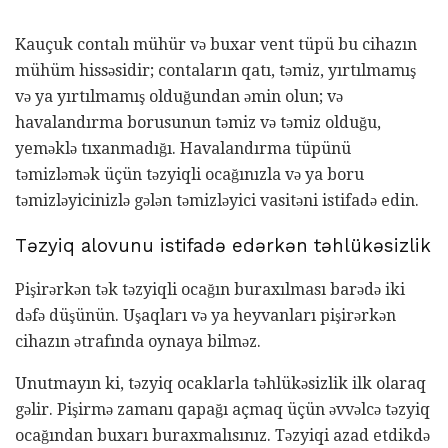
Kauçuk contalı mühür və buxar vent tüpü bu cihazın
mühüm hissəsidir; contaların qatı, təmiz, yırtılmamış
və ya yırtılmamış olduğundan əmin olun; və
havalandırma borusunun təmiz və təmiz olduğu,
yeməklə tıxanmadığı. Havalandırma tüpünü
təmizləmək üçün təzyiqli ocağınızla və ya boru
təmizləyicinizlə gələn təmizləyici vasitəni istifadə edin.
Təzyiq alovunu istifadə edərkən təhlükəsizlik
Pişirərkən tək təzyiqli ocağın buraxılması barədə iki
dəfə düşünün. Uşaqları və ya heyvanları pişirərkən
cihazın ətrafında oynaya bilməz.
Unutmayın ki, təzyiq ocaklarla təhlükəsizlik ilk olaraq
gəlir. Pişirmə zamanı qapağı açmaq üçün əvvəlcə təzyiq
ocağından buxarı buraxmalısınız. Təzyiqi azad etdikdə