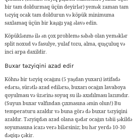
bir tam doldurmaq üçün deyirlər) yemək zaman tam
təzyiq ocak tam doldurun və köpük minimuma
saxlamaq üçün bir kaşığı yağ əlavə edin.
Köpüklənmə ilə ən çox problemə səbəb olan yeməklər
split noxud və fasulye, yulaf tozu, alma, quşçuluq və
inci arpa daxildir.
Buxar təzyiqini azad edir
Köhnə bir təzyiq ocağını (5 yaşdan yuxarı) istifadə
edərsə, sürətlə azad edilərsə, buxarı ocağın lavaboya
qoyulması və üzərinə soyuq su ilə axıdılması lazımdır.
(Suyun buxar valfından çıxmasına əmin olun!) Bu
temperaturu azaldır və buna görə də buxar təzyiqini
azaldır. Təzyiqdən azad olana qədər ocağın təbii şəkildə
soyumasına icazə verə bilərsiniz; bu hər yerdə 10-30
dəqiqə çəkir.