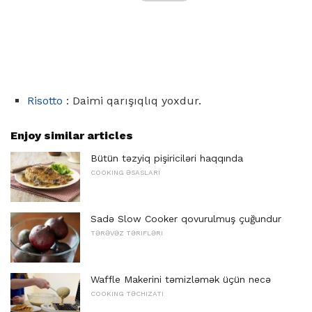
Risotto
: Daimi qarışıqlıq yoxdur.
Enjoy similar articles
Bütün təzyiq pişiriciləri haqqında
COOKING ƏSASLARI
Sadə Slow Cooker qovurulmuş çuğundur
TƏRƏVƏZ TƏRIFLƏRI
Waffle Makerini təmizləmək üçün necə
COOKING TƏCHIZATI