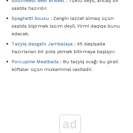
Southwest Beef Brisket
: Tüklü deyil, ancaq bir
saatda hazırdır.
Spaghetti Sousu
: Zəngin ləzzət almaq üçün
saatda bişirmək lazım deyil. Yirmi dəqiqə bunu
edəcək.
Təzyiq dəzgahı Jambalaya
: 45 dəqiqədə
hazırlanan bir pota yemək bitirməyə başlayır.
Porcupine Meatballs
: Bu təzyiq ocağı bu şirəli
köftələr üçün mükəmməl vasitədir.
ad