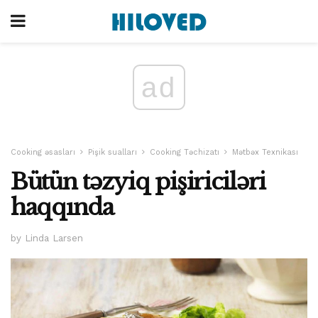
ad
Cooking əsasları
Pişik sualları
Cooking Təchizatı
Mətbəx Texnikası
Bütün təzyiq pişiriciləri
haqqında
by Linda Larsen