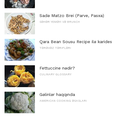
Sadə Matzo Brei (Parve, Pasxa)
SƏHƏR YEMƏYI VƏ BRUNCH
Qara Bean Sousu Recipe ilə karides
TƏRƏVƏZ TƏRIFLƏRI
Fettuccine nədir?
CULINARY GLOSSARY
Gəlinlər haqqında
AMERICAN COOKING ƏSASLARI