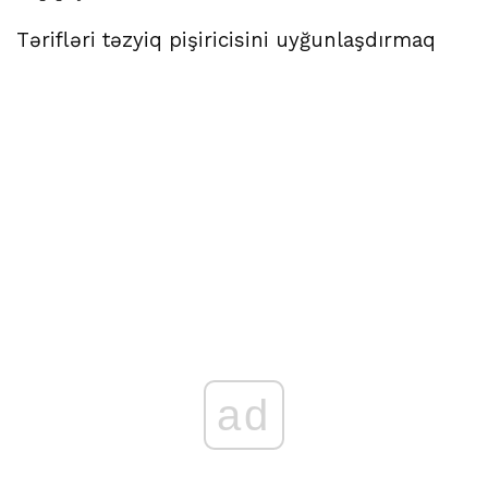
Tərifləri təzyiq pişiricisini uyğunlaşdırmaq
ad