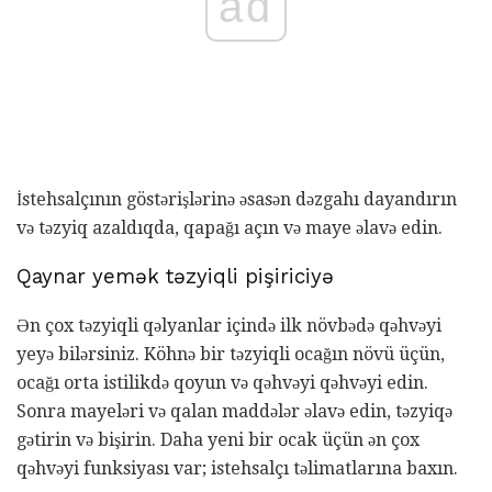
ad
İstehsalçının göstərişlərinə əsasən dəzgahı dayandırın
və təzyiq azaldıqda, qapağı açın və maye əlavə edin.
Qaynar yemək təzyiqli pişiriciyə
Ən çox təzyiqli qəlyanlar içində ilk növbədə qəhvəyi
yeyə bilərsiniz. Köhnə bir təzyiqli ocağın növü üçün,
ocağı orta istilikdə qoyun və qəhvəyi qəhvəyi edin.
Sonra mayeləri və qalan maddələr əlavə edin, təzyiqə
gətirin və bişirin. Daha yeni bir ocak üçün ən çox
qəhvəyi funksiyası var; istehsalçı təlimatlarına baxın.