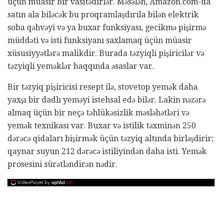
üçün müasir bir vasitədirlər. Məsələn, Amazon.com-da
satın ala biləcək bu proqramlaşdırıla bilən elektrik
soba qəhvəyi və ya buxar funksiyası, gecikmə pişirmə
müddəti və isti funksiyanı saxlamaq üçün müasir
xüsusiyyətlərə malikdir. Burada təzyiqli pişiricilər və
təzyiqli yeməklər haqqında əsaslar var.
Bir təzyiq pişiricisi resept ilə, stovetop yemək daha
yaxşı bir dadlı yeməyi istehsal edə bilər. Lakin nəzərə
almaq üçün bir neçə təhlükəsizlik məsləhətləri və
yemək texnikası var. Buxar və istilik təxminən 250
dərəcə qidaları bişirmək üçün təzyiq altında birləşdirir;
qaynar suyun 212 dərəcə istiliyindən daha isti. Yemək
prosesini sürətləndirən nədir.