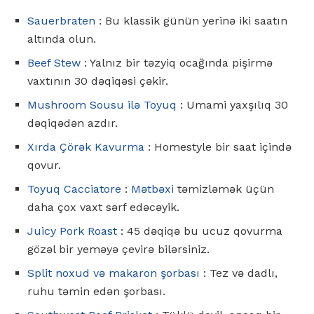
Sauerbraten
: Bu klassik günün yerinə iki saatın
altında olun.
Beef Stew
: Yalnız bir təzyiq ocağında pişirmə
vaxtının 30 dəqiqəsi çəkir.
Mushroom Sousu ilə Toyuq
: Umami yaxşılıq 30
dəqiqədən azdır.
Xırda Çörək Kavurma
: Homestyle bir saat içində
qovur.
Toyuq Cacciatore
:
Mətbəxi
təmizləmək üçün
daha çox vaxt sərf edəcəyik.
Juicy Pork Roast
: 45 dəqiqə bu ucuz qovurma
gözəl bir yeməyə çevirə bilərsiniz.
Split noxud və makaron şorbası
: Tez və dadlı,
ruhu təmin edən şorbası.