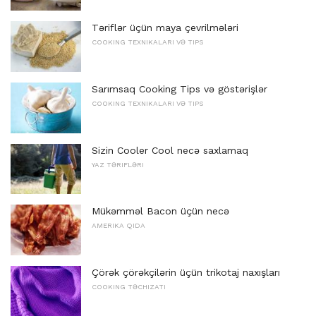
Təriflər üçün maya çevrilmələri
COOKING TEXNIKALARI VƏ TIPS
Sarımsaq Cooking Tips və göstərişlər
COOKING TEXNIKALARI VƏ TIPS
Sizin Cooler Cool necə saxlamaq
YAZ TƏRIFLƏRI
Mükəmməl Bacon üçün necə
AMERIKA QIDA
Çörək çörəkçilərin üçün trikotaj naxışları
COOKING TƏCHIZATI