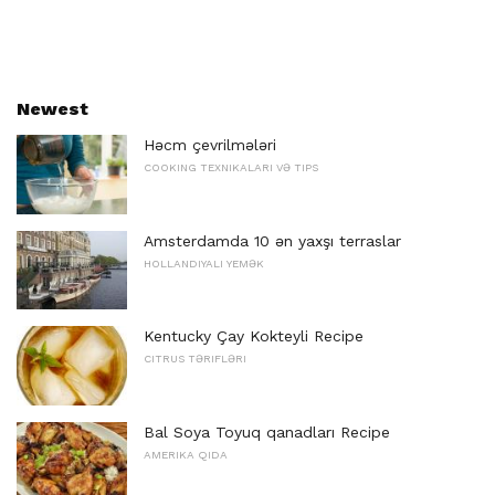
Newest
Həcm çevrilmələri
COOKING TEXNIKALARI VƏ TIPS
Amsterdamda 10 ən yaxşı terraslar
HOLLANDIYALI YEMƏK
Kentucky Çay Kokteyli Recipe
CITRUS TƏRIFLƏRI
Bal Soya Toyuq qanadları Recipe
AMERIKA QIDA