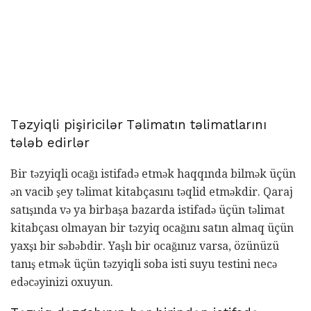
Təzyiqli pişiricilər Təlimatın təlimatlarını
tələb edirlər
Bir təzyiqli ocağı istifadə etmək haqqında bilmək üçün
ən vacib şey təlimat kitabçasını təqlid etməkdir. Qaraj
satışında və ya birbaşa bazarda istifadə üçün təlimat
kitabçası olmayan bir təzyiq ocağını satın almaq üçün
yaxşı bir səbəbdir. Yaşlı bir ocağınız varsa, özünüzü
tanış etmək üçün təzyiqli soba isti suyu testini necə
edəcəyinizi oxuyun.