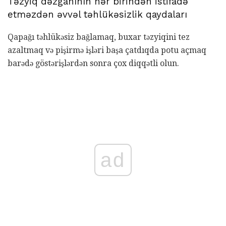
Təzyiq dəzgahının hər birindən istifadə
etməzdən əvvəl təhlükəsizlik qaydaları
Qapağı təhlükəsiz bağlamaq, buxar təzyiqini tez
azaltmaq və pişirmə işləri başa çatdıqda potu açmaq
barədə göstərişlərdən sonra çox diqqətli olun.
ad