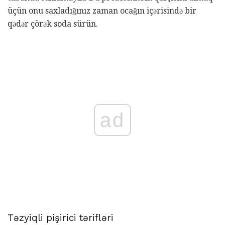
üçün onu saxladığınız zaman ocağın içərisində bir
qədər çörək soda sürün.
ad
Təzyiqli pişirici tərifləri