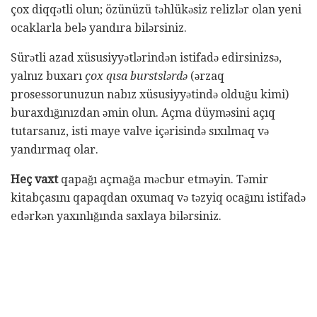
çox diqqətli olun; özünüzü təhlükəsiz relizlər olan yeni
ocaklarla belə yandıra bilərsiniz.
Sürətli azad xüsusiyyətlərindən istifadə edirsinizsə,
yalnız buxarı
çox qısa burstslərdə
(ərzaq
prosessorunuzun nabız xüsusiyyətində olduğu kimi)
buraxdığınızdan əmin olun. Açma düyməsini açıq
tutarsanız, isti maye valve içərisində sıxılmaq və
yandırmaq olar.
Heç vaxt
qapağı açmağa məcbur etməyin. Təmir
kitabçasını qapaqdan oxumaq və təzyiq ocağını istifadə
edərkən yaxınlığında saxlaya bilərsiniz.