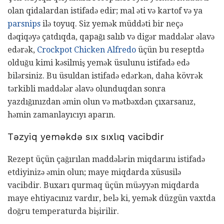
olan qidalardan istifadə edir; mal əti və kartof və ya
parsnips
ilə toyuq. Siz yemək müddəti bir neçə
dəqiqəyə çatdıqda, qapağı salıb və digər maddələr əlavə
edərək,
Crockpot Chicken Alfredo
üçün bu reseptdə
olduğu kimi kəsilmiş yemək üsulunu istifadə edə
bilərsiniz. Bu üsuldan istifadə edərkən, daha kövrək
tərkibli maddələr əlavə olunduqdan sonra
yazdığınızdan əmin olun və mətbəxdən çıxarsanız,
həmin zamanlayıcıyı aparın.
Təzyiq yeməkdə sıx sıxlıq vacibdir
Rezept üçün çağırılan maddələrin miqdarını istifadə
etdiyinizə əmin olun; maye miqdarda xüsusilə
vacibdir. Buxarı qurmaq üçün müəyyən miqdarda
maye ehtiyacınız vardır, belə ki, yemək düzgün vaxtda
doğru temperaturda bişirilir.