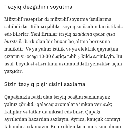
Təzyiq dəzgahını soyutma
Müxtəlif reseptlər də müxtəlif soyutma üsullarına
sahibdirlər. Köhnə qəliblər soyuq su üsulundan istifadə
edə bilərlər. Yeni fırınlar təzyiq
azaldana
qədər
qısa
bursts
ilə bərk olan bir buxar boşaltma borusuna
malikdir. Və ya yalnız istilik və ya elektrik qaynağını
çıxarın və ocağı 10-30 dəqiqə təbii şəkildə sərinləyin. Bu
üsul, böyük ət ətləri kimi uzunmüddətli yeməklər üçün
yaxşıdır.
Sizin təzyiq pişiricisini saxlama
Qapağınızla bağlı olan təzyiq ocağını saxlamayın;
yalnız çörəkdə qalacaq aromalara imkan verəcək;
kalıplar və tatlar da inkişaf edə bilər. Qapağı
ayrılıqdan bazardan saxlayın. Ayrıca, kauçuk contayı
tabanda saxlamayın. Bu problemlərin qarşısını almaq