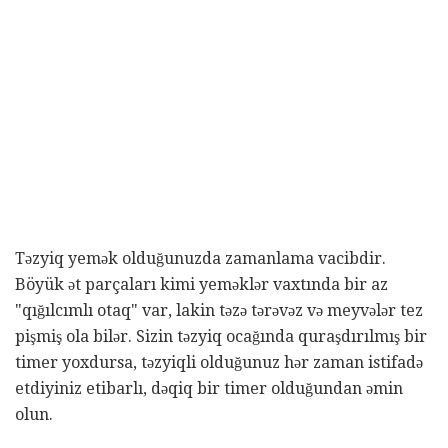
Təzyiq yemək olduğunuzda zamanlama vacibdir.
Böyük ət parçaları kimi yeməklər vaxtında bir az
"qığılcımlı otaq" var, lakin təzə tərəvəz və meyvələr tez
pişmiş ola bilər. Sizin təzyiq ocağında quraşdırılmış bir
timer yoxdursa, təzyiqli olduğunuz hər zaman istifadə
etdiyiniz etibarlı, dəqiq bir timer olduğundan əmin
olun.